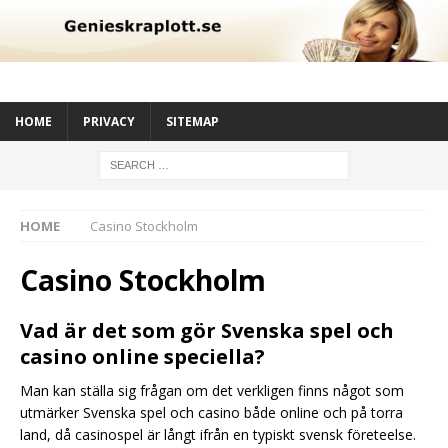
HOME
PRIVACY
SITEMAP
HOME
Casino Stockholm
Casino Stockholm
Vad är det som gör Svenska spel och
casino online speciella?
Man kan ställa sig frågan om det verkligen finns något som
utmärker Svenska spel och casino både online och på torra
land, då casinospel är långt ifrån en typiskt svensk företeelse.