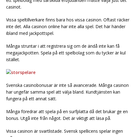
ett spelbolag med särskilda erbjudanden måste välja just det
casinot.
Vissa speltillverkare finns bara hos vissa casinon. Oftast räcker
inte det. Alla casinon online har inte alla spel. Det här händer
ibland med jackpottspel.
Många struntar i att registrera sig om de ändå inte kan få
megajackpotten. Spela på ett spelbolag som du tycker är kul
istället.
Svenska casinobonusar är inte så avancerade. Många casinon
har ungefär samma spel att välja bland. Kundtjänsten kan
fungera på ett annat sätt.
Många föredrar att spela på en surfplatta då det brukar ge en
bonus. Utgå inte från något. Det är viktigt att läsa på.
Vissa casinon är svartlistade. Svensk spellicens spelar ingen