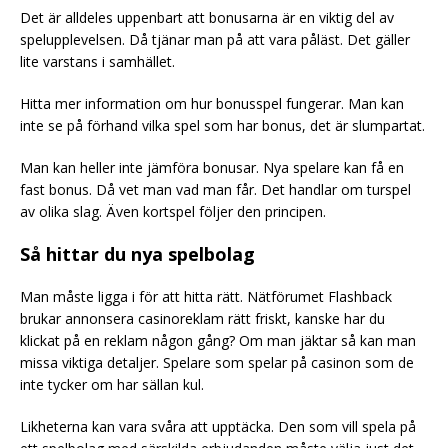
Det är alldeles uppenbart att bonusarna är en viktig del av
spelupplevelsen. Då tjänar man på att vara påläst. Det gäller
lite varstans i samhället.
Hitta mer information om hur bonusspel fungerar. Man kan
inte se på förhand vilka spel som har bonus, det är slumpartat.
Man kan heller inte jämföra bonusar. Nya spelare kan få en
fast bonus. Då vet man vad man får. Det handlar om turspel
av olika slag. Även kortspel följer den principen.
Så hittar du nya spelbolag
Man måste ligga i för att hitta rätt. Nätförumet Flashback
brukar annonsera casinoreklam rätt friskt, kanske har du
klickat på en reklam någon gång? Om man jäktar så kan man
missa viktiga detaljer. Spelare som spelar på casinon som de
inte tycker om har sällan kul.
Likheterna kan vara svåra att upptäcka. Den som vill spela på