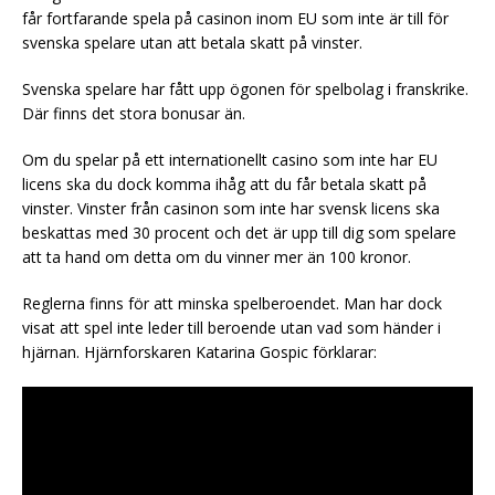
får fortfarande spela på casinon inom EU som inte är till för
svenska spelare utan att betala skatt på vinster.
Svenska spelare har fått upp ögonen för spelbolag i franskrike.
Där finns det stora bonusar än.
Om du spelar på ett internationellt casino som inte har EU
licens ska du dock komma ihåg att du får betala skatt på
vinster. Vinster från casinon som inte har svensk licens ska
beskattas med 30 procent och det är upp till dig som spelare
att ta hand om detta om du vinner mer än 100 kronor.
Reglerna finns för att minska spelberoendet. Man har dock
visat att spel inte leder till beroende utan vad som händer i
hjärnan. Hjärnforskaren Katarina Gospic förklarar: