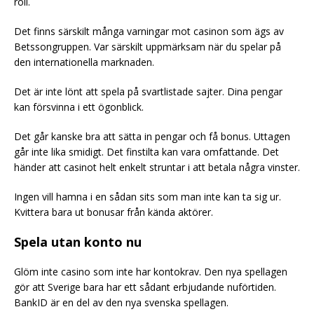
roll.
Det finns särskilt många varningar mot casinon som ägs av
Betssongruppen. Var särskilt uppmärksam när du spelar på
den internationella marknaden.
Det är inte lönt att spela på svartlistade sajter. Dina pengar
kan försvinna i ett ögonblick.
Det går kanske bra att sätta in pengar och få bonus. Uttagen
går inte lika smidigt. Det finstilta kan vara omfattande. Det
händer att casinot helt enkelt struntar i att betala några vinster.
Ingen vill hamna i en sådan sits som man inte kan ta sig ur.
Kvittera bara ut bonusar från kända aktörer.
Spela utan konto nu
Glöm inte casino som inte har kontokrav. Den nya spellagen
gör att Sverige bara har ett sådant erbjudande nuförtiden.
BankID är en del av den nya svenska spellagen.