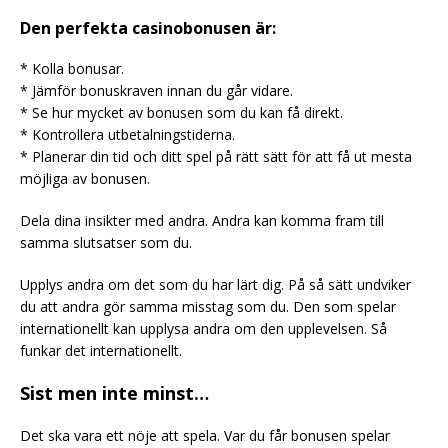
Den perfekta casinobonusen är:
* Kolla bonusar.
* Jämför bonuskraven innan du går vidare.
* Se hur mycket av bonusen som du kan få direkt.
* Kontrollera utbetalningstiderna.
* Planerar din tid och ditt spel på rätt sätt för att få ut mesta
möjliga av bonusen.
Dela dina insikter med andra. Andra kan komma fram till
samma slutsatser som du.
Upplys andra om det som du har lärt dig. På så sätt undviker
du att andra gör samma misstag som du. Den som spelar
internationellt kan upplysa andra om den upplevelsen. Så
funkar det internationellt.
Sist men inte minst…
Det ska vara ett nöje att spela. Var du får bonusen spelar