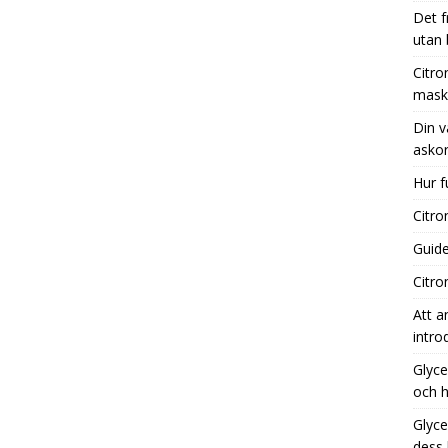
Det f
utan
nsyra kaffebryggare: Effektiv rengöring för din maskin
Citro
mask
Din v
 vägledning till de bästa tillfällena för att köpa askorbinsyra
askor
Hur f
 fungerar aktivt kol i vatten?
UNCATEGORIZED
Citro
Guide
Citro
Att a
intro
Glyce
och h
Glyce
dess