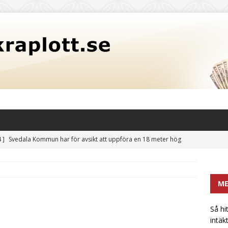
 ]
Svedala Kommun har för avsikt att uppföra en 18 meter hög
itet på 3,5 miljoner liter: En potentiell risk för fastighetsvärden
CATEGORIZED
M
 hittar mikrobryggerier och liknande en extra intäktsström i
t
UNCATEGORIZED
Så hi
intäk
främsta sötningsmedlet: Sockerkoncentrat utan bismak