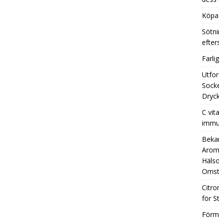
Köpa 
Sötni
efte
Farli
Utfor
Socke
Dryck
C vit
immu
Beka
Aromh
Hälso
Omst
Citro
för S
Förm