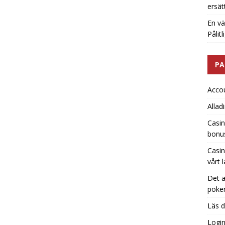
ersät
En vä
Pålit
PA
Acco
Allad
Casin
bonu
Casin
vårt 
Det ä
poker
Läs d
Logi