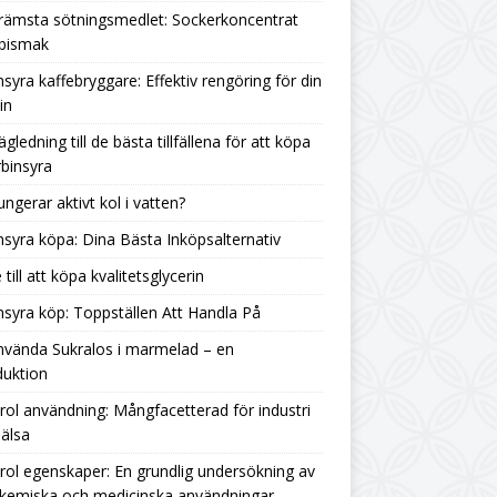
rämsta sötningsmedlet: Sockerkoncentrat
 bismak
nsyra kaffebryggare: Effektiv rengöring för din
in
ägledning till de bästa tillfällena för att köpa
binsyra
ungerar aktivt kol i vatten?
nsyra köpa: Dina Bästa Inköpsalternativ
 till att köpa kvalitetsglycerin
nsyra köp: Toppställen Att Handla På
nvända Sukralos i marmelad – en
duktion
rol användning: Mångfacetterad för industri
älsa
rol egenskaper: En grundlig undersökning av
 kemiska och medicinska användningar