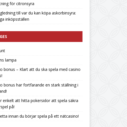
tning för citronsyra
gledning till var du kan köpa askorbinsyra:
liga inköpsställen
GES
unt
ins lampa
o bonus – Klart att du ska spela med casino
s!
o bonus har fortfarande en stark ställning i
land!
r enkelt att hitta pokersidor att spela säkra
spel på!
etta innan du börjar spela på ett nätcasino!
n