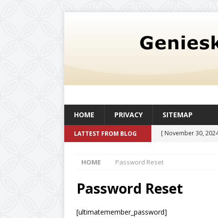
HOME
PRIVACY
SITEMAP
[ November 30, 2024
LATTEST FROM BLOG
oljetank med en kapac
HOME
Password Reset
och livskvalitet
UN
[ August 6, 2026 ]
Så
Password Reset
befintlig verksamhe
[ultimatemember_password]
[ July 20, 2026 ]
Det 