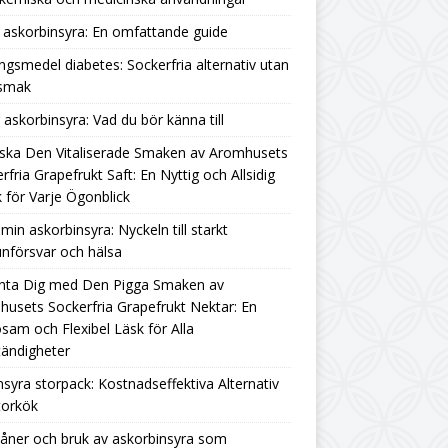
askorbinsyra: En omfattande guide
ngsmedel diabetes: Sockerfria alternativ utan
rsmak
g askorbinsyra: Vad du bör känna till
ska Den Vitaliserade Smaken av Aromhusets
rfria Grapefrukt Saft: En Nyttig och Allsidig
 för Varje Ögonblick
amin askorbinsyra: Nyckeln till starkt
nförsvar och hälsa
nta Dig med Den Pigga Smaken av
usets Sockerfria Grapefrukt Nektar: En
sam och Flexibel Läsk för Alla
ändigheter
nsyra storpack: Kostnadseffektiva Alternativ
torkök
åner och bruk av askorbinsyra som