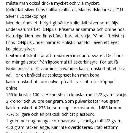
måste man också dricka mycket och vila mycket.
Kolloidalt silver finns i olika kvaliteter. Marknadsledare är ION
Silver i Löddeköpinge.
Men det finns ett betydligt bättre kolloidalt silver som säljs
under varumärket IONplus. Priserna är samma och online hos
Naturliga Norrland finns båda, bara att välja. På holli (Holistic)
finns IONplus.Under namnet Holistic har Holli även ett eget
kolloidalt silver.
C-vitamintillskott för att maximera immunförsvaret. Det finns
en mängd sorter från liposomal till askorbinsyra. För att få
Nobelpriset för C-vitaminet användes kalciumaskorbat, ett bra
val. För en bråkdel av tablettpriset kan man köpa
kalciumaskorbat som pulver på allt-fraktfritt eller köpapris
online.
165 kr kostar 100 st Helhetshälsa kapslar med 1/2 gram i varje.
3 kronor och 30 öre per gram. Som pulver kostar 450 gram
kalciumaskorbat 275 kr, som kapslar kostar det 1485 kronor.
75% billigare och en praktisk och tät plastburk.
1 gram per dag nu pga. coronaviruset, i vanliga fall 1/2 gram,
450 gram räcker länge. Kan inte överdoseras. I tablettform