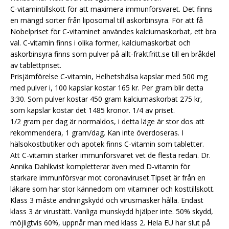
C-vitamintillskott för att maximera immunförsvaret. Det finns
en mängd sorter från liposomal till askorbinsyra. För att få
Nobelpriset för C-vitaminet användes kalciumaskorbat, ett bra
val. C-vitamin finns i olika former, kalciumaskorbat och
askorbinsyra finns som pulver på allt-fraktfritt.se till en bråkdel
av tablettpriset.
Prisjämförelse C-vitamin, Helhetshälsa kapslar med 500 mg
med pulver i, 100 kapslar kostar 165 kr. Per gram blir detta
3:30. Som pulver kostar 450 gram kalciumaskorbat 275 kr,
som kapslar kostar det 1485 kronor. 1/4 av priset.
1/2 gram per dag är normaldos, i detta läge är stor dos att
rekommendera, 1 gram/dag. Kan inte överdoseras. I
hälsokostbutiker och apotek finns C-vitamin som tabletter.
Att C-vitamin stärker immunförsvaret vet de flesta redan. Dr.
Annika Dahlkvist kompletterar även med D-vitamin för
starkare immunförsvar mot coronaviruset.Tipset är från en
läkare som har stor kännedom om vitaminer och kosttillskott.
Klass 3 måste andningskydd och virusmasker hålla. Endast
klass 3 är virustätt. Vanliga munskydd hjälper inte. 50% skydd,
möjligtvis 60%, uppnår man med klass 2. Hela EU har slut på