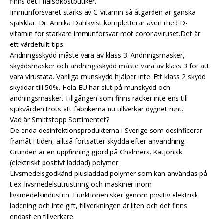
finns det i hälsokostbutiker.
Immunförsvaret stärks av C-vitamin så åtgärden är ganska
självklar. Dr. Annika Dahlkvist kompletterar även med D-
vitamin för starkare immunförsvar mot coronaviruset.Det är
ett värdefullt tips.
Andningsskydd måste vara av klass 3. Andningsmasker,
skyddsmasker och andningsskydd måste vara av klass 3 för att
vara virustäta. Vanliga munskydd hjälper inte. Ett klass 2 skydd
skyddar till 50%. Hela EU har slut på munskydd och
andningsmasker. Tillgången som finns räcker inte ens till
sjukvården trots att fabrikerna nu tillverkar dygnet runt.
Vad är Smittstopp Sortimentet?
De enda desinfektionsprodukterna i Sverige som desinficerar
framåt i tiden, alltså fortsätter skydda efter användning.
Grunden är en uppfinning gjord på Chalmers. Katjonisk
(elektriskt positivt laddad) polymer.
Livsmedelsgodkänd plusladdad polymer som kan användas på
t.ex. livsmedelsutrustning och maskiner inom
livsmedelsindustrin. Funktionen sker genom positiv elektrisk
laddning och inte gift, tillverkningen är liten och det finns
endast en tillverkare.