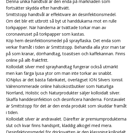
Denna unika handtvål är den enda på marknaden som
fortsätter skydda efter handtvätt.
Smittstopp handtvål är effektivare än desinfektionsmedel.
Om det blir ett utbrott så byt ut handdukarna mot en rulle
torkpapper. När händerna är tvättade torkar man av
coronaviruset på torkpapper som kastas.
Köp hem desinfektionsmedel på sprayflaska. Det enda som
verkar framåt i tiden är Smittstopp. Behandla alla ytor man tar
på som kranar, dörrhandtag, toasitsen och kaffekannan. Finns
online på allt-fraktfritt.
Kolloidalt silver med sprayhandtag fungerar också utmärkt
men kan färga ljusa ytor om man inte torkar av snabbt.
IONplus är det bästa fabrikatet, överlägset ION Silvers Ionisil.
Välrenommerade online hälsokostbutiker som Naturliga
Norrland, Holistic och Naturprodukter säljer kolloidalt silver.
Skaffa handdesinfektion och desinficera händerna. Förstavalet
är Smittstopp för det är den enda produkt som skuddar framåt
i tiden.
Kolloidalt silver är andravalet. Därefter är premiumprodukterna
slut och kvar finns handsprit, kladdig alkogel med mera.
Desinfektionsmedel för dricksvatten är den klassning kolloidalt