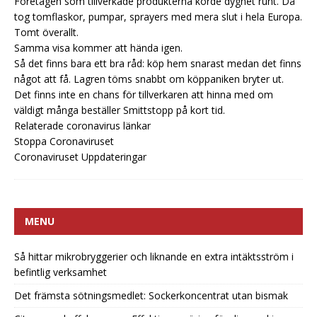
Företagen som tillverkade produkterna körde dygnet runt. Då
tog tomflaskor, pumpar, sprayers med mera slut i hela Europa.
Tomt överallt.
Samma visa kommer att hända igen.
Så det finns bara ett bra råd: köp hem snarast medan det finns
något att få. Lagren töms snabbt om köppaniken bryter ut.
Det finns inte en chans för tillverkaren att hinna med om
väldigt många beställer Smittstopp på kort tid.
Relaterade coronavirus länkar
Stoppa Coronaviruset
Coronaviruset Uppdateringar
MENU
Så hittar mikrobryggerier och liknande en extra intäktsström i
befintlig verksamhet
Det främsta sötningsmedlet: Sockerkoncentrat utan bismak