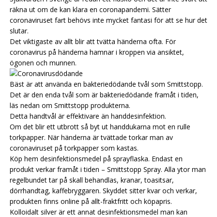
räkna ut om de kan klara en coronapandemi. Sätter
coronaviruset fart behövs inte mycket fantasi för att se hur det
slutar.
Det viktigaste av allt blir att tvätta händerna ofta. För
coronavirus på händerna hamnar i kroppen via ansiktet,
ögonen och munnen.
Bäst är att använda en bakteriedödande tvål som Smittstopp.
Det är den enda tvål som är bakteriedödande framåt i tiden,
läs nedan om Smittstopp produkterna.
Detta handtvål är effektivare än handdesinfektion.
Om det blir ett utbrott så byt ut handdukarna mot en rulle
torkpapper. När händerna är tvättade torkar man av
coronaviruset på torkpapper som kastas.
Köp hem desinfektionsmedel på sprayflaska. Endast en
produkt verkar framåt i tiden – Smittstopp Spray. Alla ytor man
regelbundet tar på skall behandlas, kranar, toasitsar,
dörrhandtag, kaffebryggaren. Skyddet sitter kvar och verkar,
produkten finns online på allt-fraktfritt och köpapris.
Kolloidalt silver är ett annat desinfektionsmedel man kan