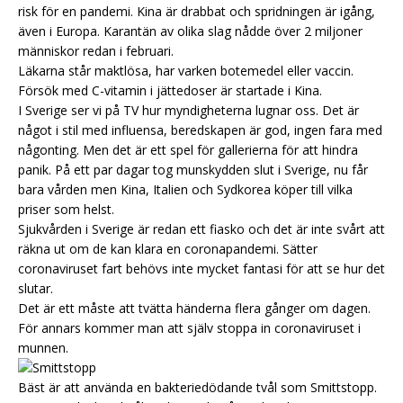
risk för en pandemi. Kina är drabbat och spridningen är igång,
även i Europa. Karantän av olika slag nådde över 2 miljoner
människor redan i februari.
Läkarna står maktlösa, har varken botemedel eller vaccin.
Försök med C-vitamin i jättedoser är startade i Kina.
I Sverige ser vi på TV hur myndigheterna lugnar oss. Det är
något i stil med influensa, beredskapen är god, ingen fara med
någonting. Men det är ett spel för gallerierna för att hindra
panik. På ett par dagar tog munskydden slut i Sverige, nu får
bara vården men Kina, Italien och Sydkorea köper till vilka
priser som helst.
Sjukvården i Sverige är redan ett fiasko och det är inte svårt att
räkna ut om de kan klara en coronapandemi. Sätter
coronaviruset fart behövs inte mycket fantasi för att se hur det
slutar.
Det är ett måste att tvätta händerna flera gånger om dagen.
För annars kommer man att själv stoppa in coronaviruset i
munnen.
Bäst är att använda en bakteriedödande tvål som Smittstopp.