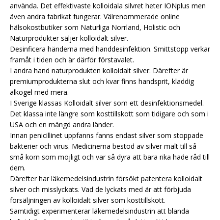
använda. Det effektivaste kolloidala silvret heter IONplus men
även andra fabrikat fungerar. Välrenommerade online
hälsokostbutiker som Naturliga Norrland, Holistic och
Naturprodukter säljer kolloidalt silver.
Desinficera händerna med handdesinfektion. Smittstopp verkar
framåt i tiden och är därför förstavalet.
I andra hand naturprodukten kolloidalt silver. Därefter är
premiumprodukterna slut och kvar finns handsprit, kladdig
alkogel med mera.
I Sverige klassas Kolloidalt silver som ett desinfektionsmedel.
Det klassa inte längre som kosttillskott som tidigare och som i
USA och en mängd andra länder.
Innan penicillinet uppfanns fanns endast silver som stoppade
bakterier och virus. Medicinerna bestod av silver malt till så
små korn som möjligt och var så dyra att bara rika hade råd till
dem.
Därefter har läkemedelsindustrin försökt patentera kolloidalt
silver och misslyckats. Vad de lyckats med är att förbjuda
försäljningen av kolloidalt silver som kosttillskott.
Samtidigt experimenterar läkemedelsindustrin att blanda