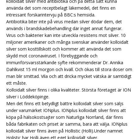
kolloidalt silver med antibiotika och på detta sätt kunna
använda det som receptbelagt läkemedel, det finns en
intressant forskarintervju på BBC:s hemsida.
Antibiotika biter inte på virus medan silver dödar dem, det
används i brandskadebehandling där inget annat fungerar.
Virus och bakterier kan inte utveckla resistens mot silver. 10
miljoner amerikaner och många svenskar använder kolloidalt
silver som kosttillskott och kommer att använda det som
skydd mot coronaviruset. I förebyggande och
immunförsvarsstärkande syfte rekommenderar Dr. Annika
Dahlkvist 15 ml morgon och kväll. Och ökas till stora doser om
man blir smittad. Vila och att dricka mycket vätska är samtidigt
ett måste.
Kolloidalt silver finns i olika kvaliteter. Största företaget är ION
silver i Löddeköpinge.
Men det finns ett betydligt bättre kolloidalt silver som säljs
under varumärket IONplus. IONplus kolloidalt silver finns att
köpa på hälsokostsajter som Naturliga Norrland, där finns
båda fabrikaten och priset är samma, bara att välja. IONplus
kolloidalt silver finns även på Hollistic (Holli).Under namnet
Holistic har Holli även ett eget kolloidalt silver.