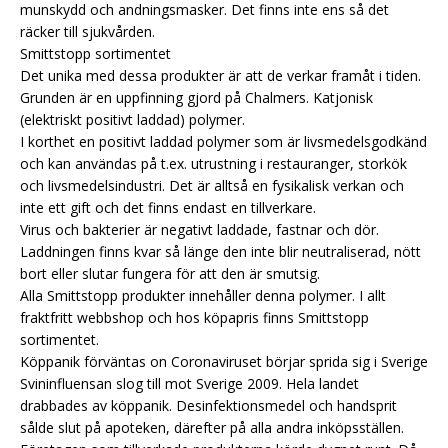
munskydd och andningsmasker. Det finns inte ens så det
räcker till sjukvården.
Smittstopp sortimentet
Det unika med dessa produkter är att de verkar framåt i tiden.
Grunden är en uppfinning gjord på Chalmers. Katjonisk
(elektriskt positivt laddad) polymer.
I korthet en positivt laddad polymer som är livsmedelsgodkänd
och kan användas på t.ex. utrustning i restauranger, storkök
och livsmedelsindustri. Det är alltså en fysikalisk verkan och
inte ett gift och det finns endast en tillverkare.
Virus och bakterier är negativt laddade, fastnar och dör.
Laddningen finns kvar så länge den inte blir neutraliserad, nött
bort eller slutar fungera för att den är smutsig.
Alla Smittstopp produkter innehåller denna polymer. I allt
fraktfritt webbshop och hos köpapris finns Smittstopp
sortimentet.
Köppanik förväntas on Coronaviruset börjar sprida sig i Sverige
Svininfluensan slog till mot Sverige 2009. Hela landet
drabbades av köppanik. Desinfektionsmedel och handsprit
sålde slut på apoteken, därefter på alla andra inköpsställen.