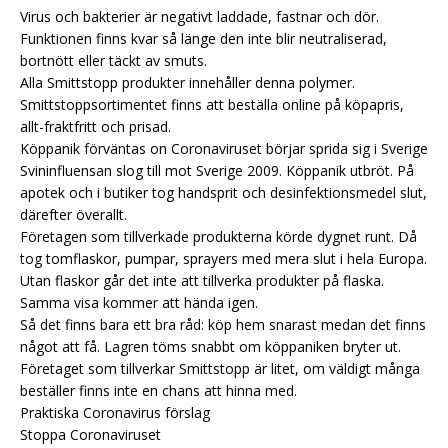
Virus och bakterier är negativt laddade, fastnar och dör.
Funktionen finns kvar så länge den inte blir neutraliserad,
bortnött eller täckt av smuts.
Alla Smittstopp produkter innehåller denna polymer.
Smittstoppsortimentet finns att beställa online på köpapris,
allt-fraktfritt och prisad.
Köppanik förväntas on Coronaviruset börjar sprida sig i Sverige
Svininfluensan slog till mot Sverige 2009. Köppanik utbröt. På
apotek och i butiker tog handsprit och desinfektionsmedel slut,
därefter överallt.
Företagen som tillverkade produkterna körde dygnet runt. Då
tog tomflaskor, pumpar, sprayers med mera slut i hela Europa.
Utan flaskor går det inte att tillverka produkter på flaska.
Samma visa kommer att hända igen.
Så det finns bara ett bra råd: köp hem snarast medan det finns
något att få. Lagren töms snabbt om köppaniken bryter ut.
Företaget som tillverkar Smittstopp är litet, om väldigt många
beställer finns inte en chans att hinna med.
Praktiska Coronavirus förslag
Stoppa Coronaviruset