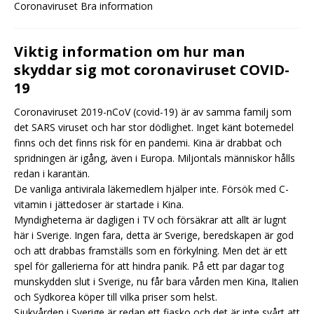
Coronaviruset Bra information
Viktig information om hur man
skyddar sig mot coronaviruset COVID-
19
Coronaviruset 2019-nCoV (covid-19) är av samma familj som
det SARS viruset och har stor dödlighet. Inget känt botemedel
finns och det finns risk för en pandemi. Kina är drabbat och
spridningen är igång, även i Europa. Miljontals människor hålls
redan i karantän.
De vanliga antivirala läkemedlem hjälper inte. Försök med C-
vitamin i jättedoser är startade i Kina.
Myndigheterna är dagligen i TV och försäkrar att allt är lugnt
här i Sverige. Ingen fara, detta är Sverige, beredskapen är god
och att drabbas framställs som en förkylning. Men det är ett
spel för gallerierna för att hindra panik. På ett par dagar tog
munskydden slut i Sverige, nu får bara vården men Kina, Italien
och Sydkorea köper till vilka priser som helst.
Sjukvården i Sverige är redan ett fiasko och det är inte svårt att