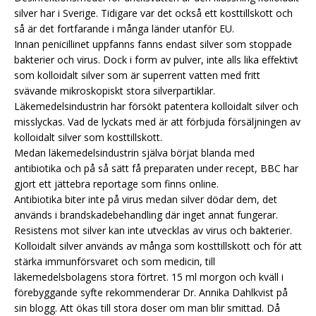
silver har i Sverige. Tidigare var det också ett kosttillskott och
så är det fortfarande i många länder utanför EU.
Innan penicillinet uppfanns fanns endast silver som stoppade
bakterier och virus. Dock i form av pulver, inte alls lika effektivt
som kolloidalt silver som är superrent vatten med fritt
svävande mikroskopiskt stora silverpartiklar.
Läkemedelsindustrin har försökt patentera kolloidalt silver och
misslyckas. Vad de lyckats med är att förbjuda försäljningen av
kolloidalt silver som kosttillskott.
Medan läkemedelsindustrin själva börjat blanda med
antibiotika och på så sätt få preparaten under recept, BBC har
gjort ett jättebra reportage som finns online.
Antibiotika biter inte på virus medan silver dödar dem, det
används i brandskadebehandling där inget annat fungerar.
Resistens mot silver kan inte utvecklas av virus och bakterier.
Kolloidalt silver används av många som kosttillskott och för att
stärka immunförsvaret och som medicin, till
läkemedelsbolagens stora förtret. 15 ml morgon och kväll i
förebyggande syfte rekommenderar Dr. Annika Dahlkvist på
sin blogg. Att ökas till stora doser om man blir smittad. Då