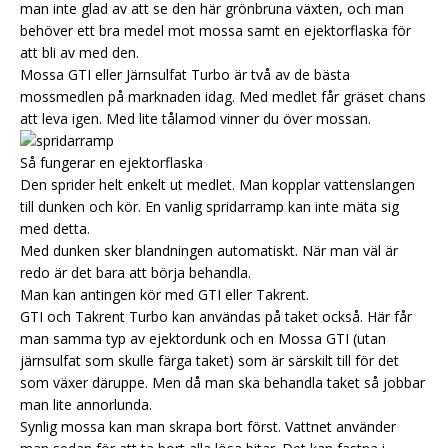
man inte glad av att se den här grönbruna växten, och man
behöver ett bra medel mot mossa samt en ejektorflaska för
att bli av med den.
Mossa GTI eller Järnsulfat Turbo är två av de bästa
mossmedlen på marknaden idag. Med medlet får gräset chans
att leva igen. Med lite tålamod vinner du över mossan.
Så fungerar en ejektorflaska
Den sprider helt enkelt ut medlet. Man kopplar vattenslangen
till dunken och kör. En vanlig spridarramp kan inte mäta sig
med detta.
Med dunken sker blandningen automatiskt. När man väl är
redo är det bara att börja behandla.
Man kan antingen kör med GTI eller Takrent.
GTI och Takrent Turbo kan användas på taket också. Här får
man samma typ av ejektordunk och en Mossa GTI (utan
järnsulfat som skulle färga taket) som är särskilt till för det
som växer däruppe. Men då man ska behandla taket så jobbar
man lite annorlunda.
Synlig mossa kan man skrapa bort först. Vattnet använder