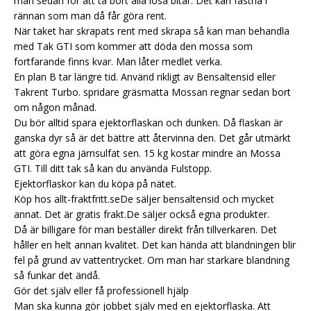
man sedan för att ta bort alla lösa bitar. Det kan fastna i
rännan som man då får göra rent.
När taket har skrapats rent med skrapa så kan man behandla
med Tak GTI som kommer att döda den mossa som
fortfarande finns kvar. Man låter medlet verka.
En plan B tar längre tid. Använd rikligt av Bensaltensid eller
Takrent Turbo.
spridare gräsmatta
Mossan regnar sedan bort
om någon månad.
Du bör alltid spara ejektorflaskan och dunken. Då flaskan är
ganska dyr så är det bättre att återvinna den. Det går utmärkt
att göra egna järnsulfat sen. 15 kg kostar mindre än Mossa
GTI. Till ditt tak så kan du använda Fulstopp.
Ejektorflaskor kan du köpa på nätet.
Köp hos allt-fraktfritt.seDe säljer bensaltensid och mycket
annat. Det är gratis frakt.De säljer också egna produkter.
Då är billigare för man beställer direkt från tillverkaren. Det
håller en helt annan kvalitet. Det kan hända att blandningen blir
fel på grund av vattentrycket. Om man har starkare blandning
så funkar det ändå.
Gör det själv eller få professionell hjälp
Man ska kunna gör jobbet själv med en ejektorflaska. Att