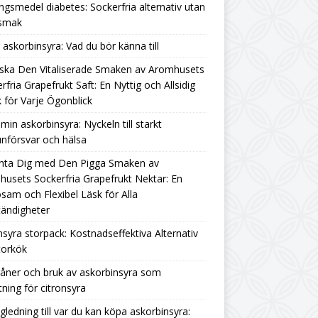
ngsmedel diabetes: Sockerfria alternativ utan
rsmak
g askorbinsyra: Vad du bör känna till
ska Den Vitaliserade Smaken av Aromhusets
rfria Grapefrukt Saft: En Nyttig och Allsidig
 för Varje Ögonblick
amin askorbinsyra: Nyckeln till starkt
nförsvar och hälsa
nta Dig med Den Pigga Smaken av
usets Sockerfria Grapefrukt Nektar: En
sam och Flexibel Läsk för Alla
ändigheter
nsyra storpack: Kostnadseffektiva Alternativ
torkök
åner och bruk av askorbinsyra som
tning för citronsyra
gledning till var du kan köpa askorbinsyra: