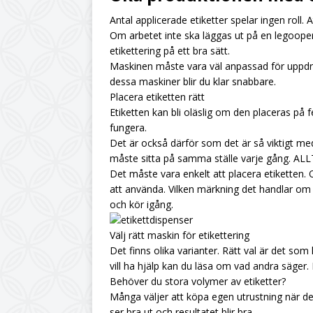
Antal applicerade etiketter spelar ingen roll.
UNCATEGORIZED
Om arbetet inte ska läggas ut på en legooper
[ June 19, 2026 ]
Din
etikettering på ett bra sätt.
Maskinen måste vara väl anpassad för uppdra
UNCATEGORIZED
dessa maskiner blir du klar snabbare.
[ June 12, 2026 ]
Hur
Placera etiketten rätt
Etiketten kan bli oläslig om den placeras på f
[ June 10, 2026 ]
Cit
fungera.
Det är också därför som det är så viktigt med
måste sitta på samma ställe varje gång. AL
Det måste vara enkelt att placera etiketten.
att använda. Vilken märkning det handlar om 
och kör igång.
Välj rätt maskin för etikettering
Det finns olika varianter. Rätt val är det s
vill ha hjälp kan du läsa om vad andra säger
Behöver du stora volymer av etiketter?
Många väljer att köpa egen utrustning när de
ser bra ut och resultatet blir bra.