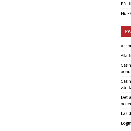
Pålit
Nu ka
PA
Acco
Allad
Casin
bonu
Casin
vårt 
Det ä
poker
Läs d
Logi