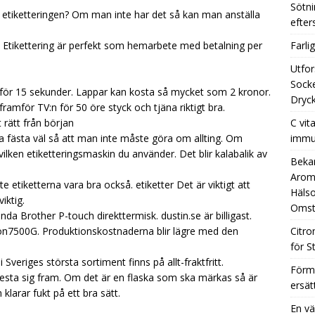
Sötni
etiketteringen? Om man inte har det så kan man anställa
efte
. Etikettering är perfekt som hemarbete med betalning per
Farli
Utfor
Socke
för 15 sekunder. Lappar kan kosta så mycket som 2 kronor.
Dryck
amför TV:n för 50 öre styck och tjäna riktigt bra.
 rätt från början
C vit
ka fästa väl så att man inte måste göra om allting. Om
immu
vilken etiketteringsmaskin du använder. Det blir kalabalik av
Beka
Aromh
e etiketterna vara bra också.
etiketter
Det är viktigt att
Hälso
iktig.
Omst
nda Brother P-touch direkttermisk. dustin.se är billigast.
Epson7500G. Produktionskostnaderna blir lägre med den
Citro
för S
 Sveriges största sortiment finns på allt-fraktfritt.
Förm
testa sig fram. Om det är en flaska som ska märkas så är
ersät
klarar fukt på ett bra sätt.
En vä