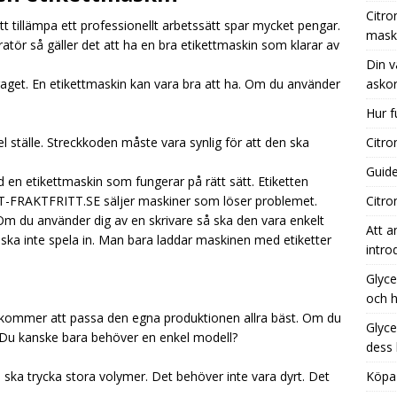
Citro
 Att tillämpa ett professionellt arbetssätt spar mycket pengar.
mask
atör så gäller det att ha en bra etikettmaskin som klarar av
 vägledning till de bästa tillfällena för att köpa askorbinsyra
Din v
get. En etikettmaskin kan vara bra att ha. Om du använder
askor
Hur f
 fungerar aktivt kol i vatten?
UNCATEGORIZED
el ställe. Streckkoden måste vara synlig för att den ska
Citro
ronsyra köpa: Dina Bästa Inköpsalternativ
UNCATEGORIZED
Guide
 en etikettmaskin som fungerar på rätt sätt. Etiketten
LT-FRAKTFRITT.SE säljer maskiner som löser problemet.
Citro
 Om du använder dig av en skrivare så ska den vara enkelt
Att a
ska inte spela in. Man bara laddar maskinen med etiketter
intro
Glyce
och h
om kommer att passa den egna produktionen allra bäst. Om du
Glyce
. Du kanske bara behöver en enkel modell?
dess
 ska trycka stora volymer. Det behöver inte vara dyrt. Det
Köpa 