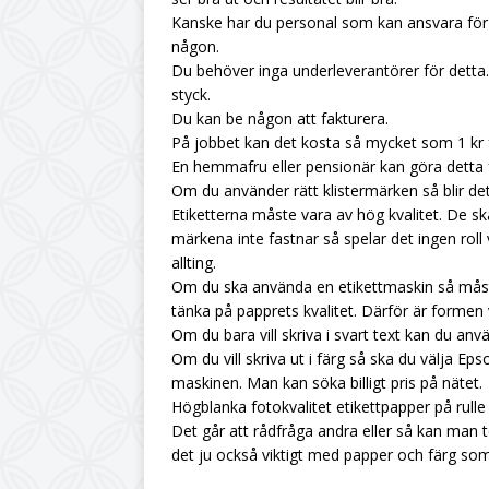
Kanske har du personal som kan ansvara för 
någon.
Du behöver inga underleverantörer för detta
styck.
Du kan be någon att fakturera.
På jobbet kan det kosta så mycket som 1 kr 
En hemmafru eller pensionär kan göra detta fr
Om du använder rätt klistermärken så blir det
Etiketterna måste vara av hög kvalitet. De s
märkena inte fastnar så spelar det ingen roll 
allting.
Om du ska använda en etikettmaskin så måst
tänka på papprets kvalitet. Därför är formen v
Om du bara vill skriva i svart text kan du anvä
Om du vill skriva ut i färg så ska du välja 
maskinen. Man kan söka billigt pris på nätet.
Högblanka fotokvalitet etikettpapper på rulle i
Det går att rådfråga andra eller så kan man 
det ju också viktigt med papper och färg som 