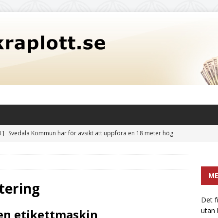
 ]
Svedala Kommun har för avsikt att uppföra en 18 meter hög
itet på 3,5 miljoner liter: En potentiell risk för fastighetsvärden
CATEGORIZED
M
främsta sötningsmedlet: Sockerkoncentrat utan bismak
tering
Det f
utan
en etikettmaskin
nsyra kaffebryggare: Effektiv rengöring för din maskin