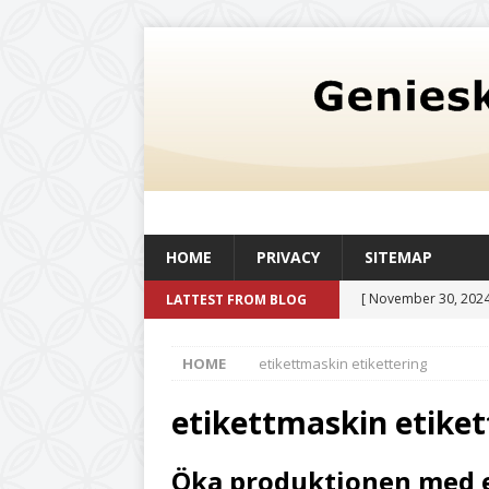
HOME
PRIVACY
SITEMAP
[ November 30, 2024
LATTEST FROM BLOG
oljetank med en kapac
HOME
etikettmaskin etikettering
och livskvalitet
UN
[ July 20, 2026 ]
Det 
etikettmaskin etiket
UNCATEGORIZED
Öka produktionen med 
[ July 6, 2026 ]
Citro