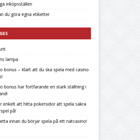
liga inköpsställen
n du göra egna etiketter
GES
unt
ins lampa
o bonus – Klart att du ska spela med casino
s!
o bonus har fortfarande en stark ställning i
land!
r enkelt att hitta pokersidor att spela säkra
spel på!
etta innan du börjar spela på ett nätcasino!
n