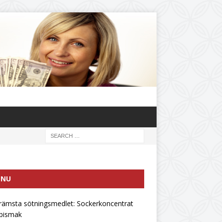
ENU
rämsta sötningsmedlet: Sockerkoncentrat
 bismak