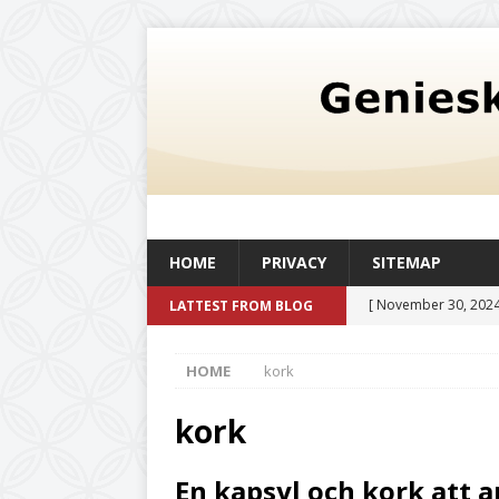
HOME
PRIVACY
SITEMAP
[ November 30, 2024
LATTEST FROM BLOG
oljetank med en kapac
HOME
kork
och livskvalitet
UN
[ August 6, 2026 ]
Så
kork
befintlig verksamhe
En kapsyl och kork att a
[ July 20, 2026 ]
Det 