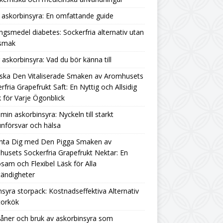
askorbinsyra: En omfattande guide
ngsmedel diabetes: Sockerfria alternativ utan
rsmak
g askorbinsyra: Vad du bör känna till
ska Den Vitaliserade Smaken av Aromhusets
rfria Grapefrukt Saft: En Nyttig och Allsidig
 för Varje Ögonblick
amin askorbinsyra: Nyckeln till starkt
nförsvar och hälsa
nta Dig med Den Pigga Smaken av
usets Sockerfria Grapefrukt Nektar: En
sam och Flexibel Läsk för Alla
ändigheter
nsyra storpack: Kostnadseffektiva Alternativ
torkök
åner och bruk av askorbinsyra som