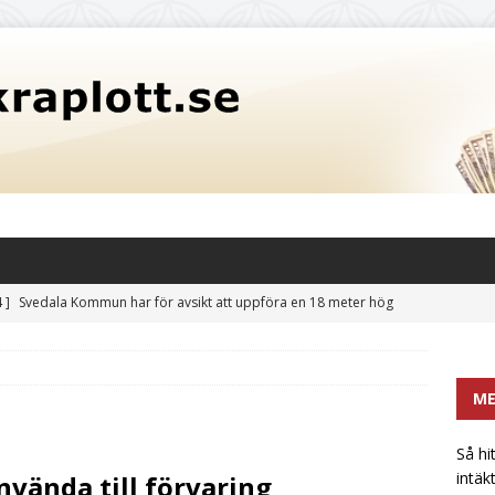
 ]
Svedala Kommun har för avsikt att uppföra en 18 meter hög
itet på 3,5 miljoner liter: En potentiell risk för fastighetsvärden
CATEGORIZED
M
 hittar mikrobryggerier och liknande en extra intäktsström i
t
UNCATEGORIZED
Så hi
intäk
nvända till förvaring
främsta sötningsmedlet: Sockerkoncentrat utan bismak