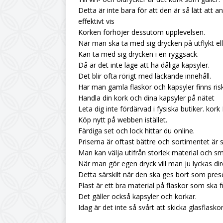
Detta är inte bara för att den är så lätt att a
effektivt vis
Korken förhöjer dessutom upplevelsen.
När man ska ta med sig drycken på utflykt el
Kan ta med sig drycken i en ryggsäck.
Då är det inte läge att ha dåliga kapsyler.
Det blir ofta rörigt med läckande innehåll.
Har man gamla flaskor och kapsyler finns riske
Handla din kork och dina kapsyler på nätet
Leta dig inte fördärvad i fysiska butiker.
kork
Köp nytt på webben istället.
Färdiga set och lock hittar du online.
Priserna är oftast bättre och sortimentet är s
Man kan välja utifrån storlek material och s
När man gör egen dryck vill man ju lyckas dir
Detta särskilt när den ska ges bort som pres
Plast är ett bra material på flaskor som ska f
Det gäller också kapsyler och korkar.
Idag är det inte så svårt att skicka glasflasko