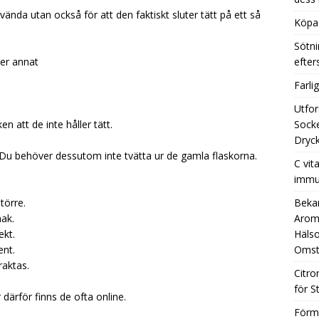
nvända utan också för att den faktiskt sluter tätt på ett så
Köpa 
Sötni
ler annat
efte
Farli
Utfor
n att de inte håller tätt.
Socke
Dryck
Du behöver dessutom inte tvätta ur de gamla flaskorna.
C vit
immu
törre.
Beka
mak.
Aromh
ekt.
Hälso
ent.
Omst
raktas.
Citro
för S
r därför finns de ofta online.
Förm