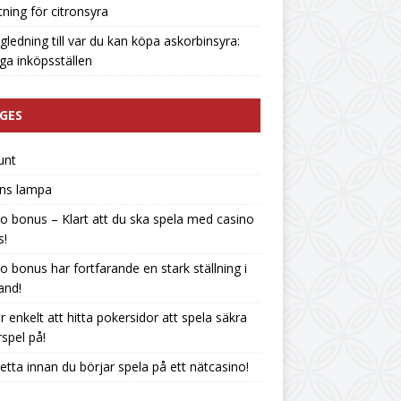
tning för citronsyra
gledning till var du kan köpa askorbinsyra:
liga inköpsställen
GES
unt
ins lampa
o bonus – Klart att du ska spela med casino
s!
o bonus har fortfarande en stark ställning i
land!
r enkelt att hitta pokersidor att spela säkra
spel på!
etta innan du börjar spela på ett nätcasino!
n