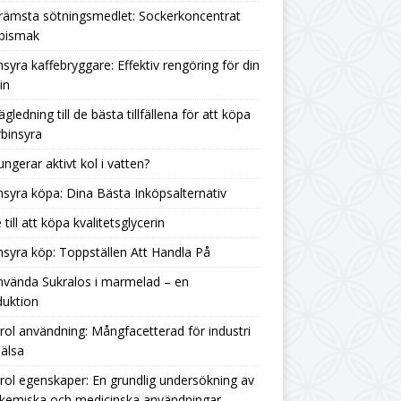
rämsta sötningsmedlet: Sockerkoncentrat
 bismak
nsyra kaffebryggare: Effektiv rengöring för din
in
ägledning till de bästa tillfällena för att köpa
binsyra
ungerar aktivt kol i vatten?
nsyra köpa: Dina Bästa Inköpsalternativ
 till att köpa kvalitetsglycerin
nsyra köp: Toppställen Att Handla På
nvända Sukralos i marmelad – en
duktion
rol användning: Mångfacetterad för industri
älsa
rol egenskaper: En grundlig undersökning av
 kemiska och medicinska användningar