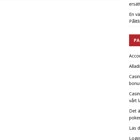
ersät
En vä
Pålit
PA
Acco
Allad
Casin
bonu
Casin
vårt 
Det ä
poker
Läs d
Logi