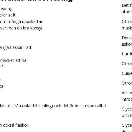
Det f
varing.
utan
ler saft.
nsyra kaffebryggare: Effektiv rengöring för din maskin
t som många uppskattar.
Citro
över man en bra kapsyl.
mask
Din v
 vägledning till de bästa tillfällena för att köpa askorbinsyra
askor
änga flaskan rätt.
Hur f
 fungerar aktivt kol i vatten?
UNCATEGORIZED
 mycket att ha.
Citro
a?
Guide
d.
Citro
ta.
Att a
intro
 allt från oblat till sealing) och det är dessa som alltid
Glyce
och h
n också flaskor.
Glyce
dess