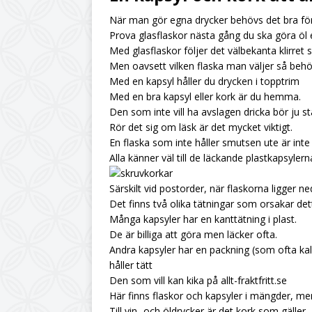
När man gör egna drycker behövs det bra för
UNCATEGORIZED
Prova glasflaskor nästa gång du ska göra öl el
[ July 6, 2026 ]
Citro
Med glasflaskor följer det välbekanta klirre
Men oavsett vilken flaska man väljer så beh
UNCATEGORIZED
Med en kapsyl håller du drycken i topptrim
[ June 19, 2026 ]
Din
Med en bra kapsyl eller kork är du hemma.
Den som inte vill ha avslagen dricka bör ju st
UNCATEGORIZED
Rör det sig om läsk är det mycket viktigt.
[ June 12, 2026 ]
Hur
En flaska som inte håller smutsen ute är inte
Alla känner väl till de läckande plastkapsylern
Särskilt vid postorder, när flaskorna ligger ne
Det finns två olika tätningar som orsakar det
Många kapsyler har en kanttätning i plast.
De är billiga att göra men läcker ofta.
Andra kapsyler har en packning (som ofta kallas
håller tätt
Den som vill kan kika på allt-fraktfritt.se
Här finns flaskor och kapsyler i mängder, me
Till vin- och öldrycker är det kork som gäller.