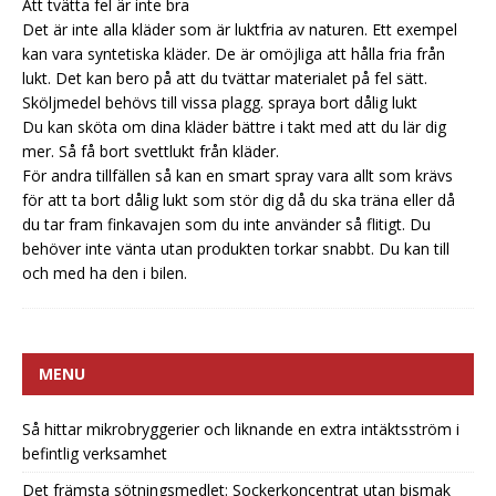
Att tvätta fel är inte bra
Det är inte alla kläder som är luktfria av naturen. Ett exempel
kan vara syntetiska kläder. De är omöjliga att hålla fria från
lukt. Det kan bero på att du tvättar materialet på fel sätt.
Sköljmedel behövs till vissa plagg.
spraya bort dålig lukt
Du kan sköta om dina kläder bättre i takt med att du lär dig
mer. Så få bort svettlukt från kläder.
För andra tillfällen så kan en smart spray vara allt som krävs
för att ta bort dålig lukt som stör dig då du ska träna eller då
du tar fram finkavajen som du inte använder så flitigt. Du
behöver inte vänta utan produkten torkar snabbt. Du kan till
och med ha den i bilen.
MENU
Så hittar mikrobryggerier och liknande en extra intäktsström i
befintlig verksamhet
Det främsta sötningsmedlet: Sockerkoncentrat utan bismak