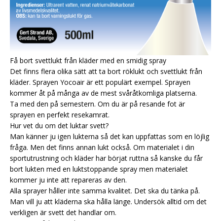
Få bort svettlukt från kläder med en smidig spray
Det finns flera olika sätt att ta bort röklukt och svettlukt från
kläder. Sprayen Yocoair är ett populärt exempel. Sprayen
kommer åt på många av de mest svåråtkomliga platserna.
Ta med den på semestern. Om du är på resande fot är
sprayen en perfekt resekamrat.
Hur vet du om det luktar svett?
Man känner ju igen lukterna så det kan uppfattas som en löjlig
fråga. Men det finns annan lukt också. Om materialet i din
sportutrustning och kläder har börjat ruttna så kanske du får
bort lukten med en luktstoppande spray men materialet
kommer ju inte att repareras av den.
Alla sprayer håller inte samma kvalitet. Det ska du tänka på.
Man vill ju att kläderna ska hålla länge. Undersök alltid om det
verkligen är svett det handlar om.