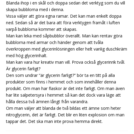
Blanda ihop i en skål och doppa sedan det verktyg som du vill
skapa bubblorna med i denna.
Vissa väljer att göra egna ramar. Det kan man enkelt doppa
ned. Sedan så är det bara att föra verktygen framåt i luften
varpå bubblorna kommer att skapas.
Man kan leka med såpbubblor överallt. Man kan rentav göra
bubblorna med armar och händer genom att tvåla
överkroppen med glycerinlösningen eller helt vanlig duschkräm
med hög glycerinhalt.
Man kan vara hur kreativ man vill. Prova också glycerinrik tvål.
Är glycerin farligt?
Den som undrar “är glycerin farligt?” bör ta en titt på alla
produkter som finns i hemmet och som innehåller denna
produkt. Om man har flaskor är det inte farligt. Om man även
har lite salpetersyra i hemmet så kan det dock vara läge att
hålla dessa två ämnen långt från varandra.
Om man väljer att blanda de två bildas ett ämne som heter
nitroglycerin, det är farligt. Det blir en liten explosion om man
tappar det. Det ska man inte prova hemma direkt.