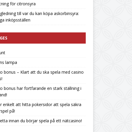
tning för citronsyra
gledning till var du kan köpa askorbinsyra:
liga inköpsställen
GES
unt
ins lampa
o bonus – Klart att du ska spela med casino
s!
o bonus har fortfarande en stark ställning i
land!
r enkelt att hitta pokersidor att spela säkra
spel på!
etta innan du börjar spela på ett nätcasino!
n