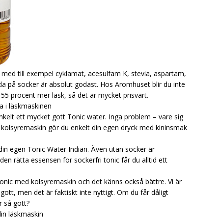
s med till exempel cyklamat, acesulfam K, stevia, aspartam,
da på socker är absolut godast. Hos Aromhuset blir du inte
er 55 procent mer läsk, så det är mycket prisvärt.
ra i läskmaskinen
nkelt ett mycket gott Tonic water. Inga problem – vare sig
 en kolsyremaskin gör du enkelt din egen dryck med kininsmak
din egen Tonic Water Indian. Även utan socker är
ätta essensen för sockerfri tonic får du alltid ett
onic med kolsyremaskin och det känns också bättre. Vi är
tt, men det är faktiskt inte nyttigt. Om du får dåligt
r så gott?
din läskmaskin