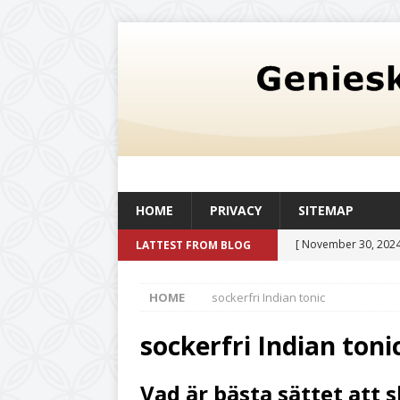
HOME
PRIVACY
SITEMAP
[ November 30, 2024
LATTEST FROM BLOG
oljetank med en kapac
HOME
sockerfri Indian tonic
och livskvalitet
UN
[ August 6, 2026 ]
Så
sockerfri Indian toni
befintlig verksamhe
Vad är bästa sättet att s
[ July 20, 2026 ]
Det 