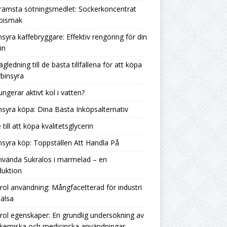
rämsta sötningsmedlet: Sockerkoncentrat
 bismak
nsyra kaffebryggare: Effektiv rengöring för din
in
ägledning till de bästa tillfällena för att köpa
binsyra
ungerar aktivt kol i vatten?
nsyra köpa: Dina Bästa Inköpsalternativ
 till att köpa kvalitetsglycerin
nsyra köp: Toppställen Att Handla På
nvända Sukralos i marmelad – en
duktion
rol användning: Mångfacetterad för industri
älsa
rol egenskaper: En grundlig undersökning av
 kemiska och medicinska användningar