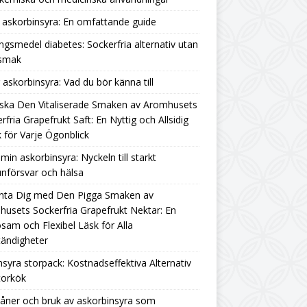
askorbinsyra: En omfattande guide
ngsmedel diabetes: Sockerfria alternativ utan
rsmak
g askorbinsyra: Vad du bör känna till
ska Den Vitaliserade Smaken av Aromhusets
rfria Grapefrukt Saft: En Nyttig och Allsidig
 för Varje Ögonblick
amin askorbinsyra: Nyckeln till starkt
nförsvar och hälsa
nta Dig med Den Pigga Smaken av
usets Sockerfria Grapefrukt Nektar: En
sam och Flexibel Läsk för Alla
ändigheter
nsyra storpack: Kostnadseffektiva Alternativ
torkök
åner och bruk av askorbinsyra som