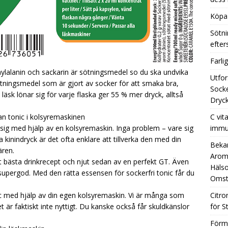
Köpa 
Sötni
efte
Farli
ylalanin och sackarin är sötningsmedel so du ska undvika
Utfor
 sötningsmedel som är gjort av socker för att smaka bra,
Socke
äsk lönar sig för varje flaska ger 55 % mer dryck, alltså
Dryck
ian tonic i kolsyremaskinen
C vit
ig med hjälp av en kolsyremaskin. Inga problem – vare sig
immu
 ha kinindryck är det ofta enklare att tillverka den med din
Beka
ären.
Aromh
tt bästa drinkrecept och njut sedan av en perfekt GT. Även
Hälso
ergod. Med den rätta essensen för sockerfri tonic får du
Omst
ic med hjälp av din egen kolsyremaskin. Vi är många som
Citro
 är faktiskt inte nyttigt. Du kanske också får skuldkänslor
för S
Förm