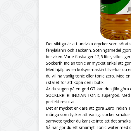
Det viktiga är att undvika drycker som sötat
fenylalanin och sackarin. Sötningsmedel gjor
besviken. Varje flaska ger 12,5 liter, vilket g
Sockerfri Indian tonic är mycket enkel att gö
Med hjälp av en kolsyremaskin tillverkar du e
du vill ha vanlig tonic eller tonic zero. Med
i stället för att köpa den i butik.
Är du sugen på en god GT kan du själv göra 
SOCKERRFRI INDIAN TONIC supergod. Med den r
perfekt resultat.
Det är mycket enklare att göra Zero Indian T
många som tycker att vanligt socker smakar go
samvete tycker du kanske inte att det smaka
Så här gör du ett smarrigt Tonic water med 