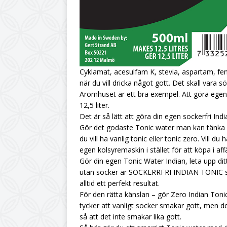
Cyklamat, acesulfam K, stevia, aspartam, fen
när du vill dricka något gott. Det skall vara
Aromhuset är ett bra exempel. Att göra egen l
12,5 liter.
Det är så lätt att göra din egen sockerfri Ind
Gör det godaste Tonic water man kan tänka s
du vill ha vanlig tonic eller tonic zero. Vill du
egen kolsyremaskin i stället för att köpa i aff
Gör din egen Tonic Water Indian, leta upp di
utan socker är SOCKERRFRI INDIAN TONIC sup
alltid ett perfekt resultat.
För den rätta känslan – gör Zero Indian Ton
tycker att vanligt socker smakar gott, men det
så att det inte smakar lika gott.