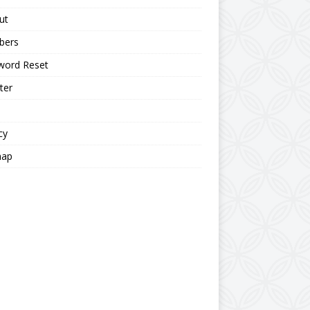
ut
bers
word Reset
ter
cy
map