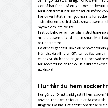
Så här gör du ett smarrigt Tonic water med 
Gör så här för att få ett gott och sockerfri
först och främst har svaret att du måste köp
Har du väl hittat en en god essens för sockerf
instruktionerna och tillsätta smakessensen til
mycket och inte för lite.
Fast du behöver ju inte följa instruktionerna s
mindre essens efter din egen smak. Men i börj
brukar stämma.
Ha alltid tillgång till virket du behöver för din 
Närhelst du vill ha en GT, kan du fixa toni
en dag vill du blanda en god GT, och vad är 
för sockerfri Indian tonic? Ha alltid smake
att dricka!
Hur får du hem sockerfri
Hur gör du för att smidigast få hem sockerfri
Använd Tonic water för att blanda cocktails, s
fungerar lika bra. Det är trist om det är slut