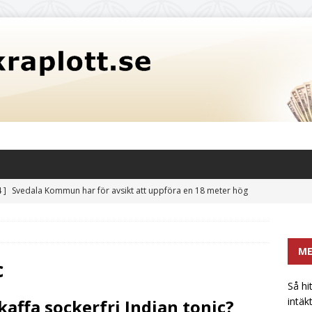
 ]
Svedala Kommun har för avsikt att uppföra en 18 meter hög
itet på 3,5 miljoner liter: En potentiell risk för fastighetsvärden
CATEGORIZED
M
 hittar mikrobryggerier och liknande en extra intäktsström i
c
t
UNCATEGORIZED
Så hi
intäk
kaffa sockerfri Indian tonic?
främsta sötningsmedlet: Sockerkoncentrat utan bismak