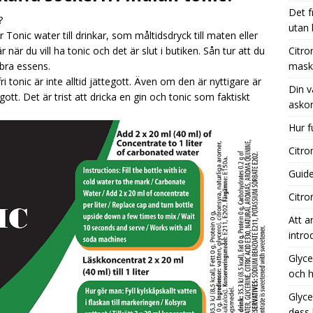
Det f
?
utan
Tonic water till drinkar, som måltidsdryck till maten eller
nsyra kaffebryggare: Effektiv rengöring för din maskin
r när du vill ha tonic och det är slut i butiken. Sån tur att du
Citro
bra essens.
mask
i tonic är inte alltid jättegott. Även om den är nyttigare är
Din v
 vägledning till de bästa tillfällena för att köpa askorbinsyra
gott. Det är trist att dricka en gin och tonic som faktiskt
askor
Hur f
 fungerar aktivt kol i vatten?
UNCATEGORIZED
Citro
Guide
Citro
Att a
intro
Glyce
och h
Glyce
dess