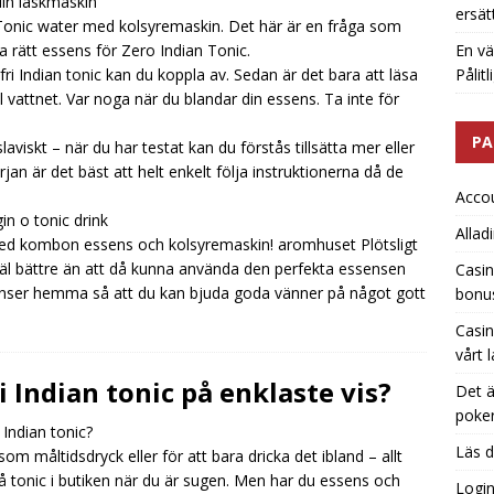
din läskmaskin
ersät
tt Tonic water med kolsyremaskin. Det här är en fråga som
a rätt essens för Zero Indian Tonic.
En vä
ri Indian tonic kan du koppla av. Sedan är det bara att läsa
Pålit
l vattnet. Var noga när du blandar din essens. Ta inte för
PA
laviskt – när du har testat kan du förstås tillsätta mer eller
an är det bäst att helt enkelt följa instruktionerna då de
Acco
gin o tonic drink
Allad
c med kombon essens och kolsyremaskin!
aromhuset
Plötsligt
väl bättre än att då kunna använda den perfekta essensen
Casin
ssenser hemma så att du kan bjuda goda vänner på något gott
bonu
Casin
vårt 
 Indian tonic på enklaste vis?
Det ä
poker
 Indian tonic?
Läs d
om måltidsdryck eller för att bara dricka det ibland – allt
 på tonic i butiken när du är sugen. Men har du essens och
Logi