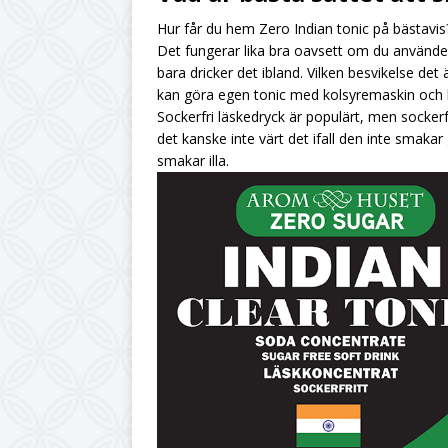
Hur får du hem Zero Indian tonic på bästavis
UNCATEGORIZED
Det fungerar lika bra oavsett om du använder 
[ July 6, 2026 ]
Citro
bara dricker det ibland. Vilken besvikelse det ä
kan göra egen tonic med kolsyremaskin och 
UNCATEGORIZED
Sockerfri läskedryck är populärt, men sockerfr
[ June 19, 2026 ]
Din
det kanske inte värt det ifall den inte smakar 
smakar illa.
UNCATEGORIZED
[ June 12, 2026 ]
Hur