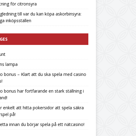
tning för citronsyra
gledning till var du kan köpa askorbinsyra:
liga inköpsställen
GES
unt
ins lampa
o bonus – Klart att du ska spela med casino
s!
o bonus har fortfarande en stark ställning i
land!
r enkelt att hitta pokersidor att spela säkra
spel på!
etta innan du börjar spela på ett nätcasino!
n