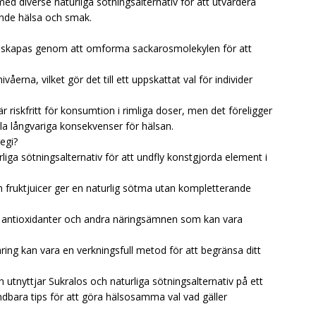
ed diverse naturliga sötningsalternativ för att utvärdera
ande hälsa och smak.
som skapas genom att omforma sackarosmolekylen för att
våerna, vilket gör det till ett uppskattat val för individer
är riskfritt för konsumtion i rimliga doser, men det föreligger
la långvariga konsekvenser för hälsan.
egi?
liga sötningsalternativ för att undfly konstgjorda element i
 fruktjuicer ger en naturlig sötma utan kompletterande
ra antioxidanter och andra näringsämnen som kan vara
näring kan vara en verkningsfull metod för att begränsa ditt
utnyttjar Sukralos och naturliga sötningsalternativ på ett
dbara tips för att göra hälsosamma val vad gäller