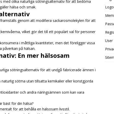
os med olika naturliga sötningsalternativ för att bedöma
 gäller hälsa och smak.
Logo
 alternativ
Mem
om framställs genom att modifiera sackarosmolekylen för att
Pass
ernivåerna, vilket gör det till ett populärt val för personer
Regis
User
 konsumera i måttliga kvantiteter, men det föreligger vissa
ga påverkan på hälsan.
Priva
nativ: En mer hälsosam
Site
aturliga sötningsalternativ för att undgå fabricerade ämnen i
naturlig sötma utan tillsatta kemikalier eller konstgjorda
ntioxidanter och andra näringsämnen som kan vara
är bäst för din hälsa?
mentalt för att behålla en hälsosam livsstil.