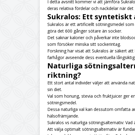
I detta avsnitt kommer vi att jämföra Sukral
deras relativa fördelar och nackdelar när det
Sukralos: Ett syntetiskt
Sukralos är ett artificiellt sötningsmedel s
göra det 600 gånger sötare än socker.
Det saknar kalorier och påverkar inte blodsock
som försöker minska sitt sockerintag.
Forskning har visat att Sukralos är säkert att
farhågor avseende dess eventuella långsikti
Naturliga sötningsalter
riktning?
Ett stort antal individer väljer att använda n
sin diet.
Val som honung, stevia och fruktjuicer ger en 
sötningsmedel.
Dessa naturliga val kan dessutom omfatta a
hälsofrämjande.
Sukralos vs naturliga sötningsalternativ: Vad 
Att välja optimalt sötningsalternativ är funda