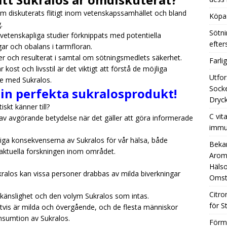
om diskuterats flitigt inom vetenskapssamhället och bland
Köpa 
.
Sötni
 vetenskapliga studier förknippats med potentiella
efte
gar och obalans i tarmfloran.
r och resulterat i samtal om sötningsmedlets säkerhet.
Farli
kost och livsstil är det viktigt att förstå de möjliga
Utfor
de med Sukralos.
Socke
 din perfekta sukralosprodukt!
Dryck
iskt känner till?
C vit
 av avgörande betydelse när det gäller att göra informerade
immu
iga konsekvenserna av Sukralos för vår hälsa, både
Beka
n aktuella forskningen inom området.
Aromh
Hälso
ukralos kan vissa personer drabbas av milda biverkningar
Omst
Citro
 känslighet och den volym Sukralos som intas.
för S
igtvis är milda och övergående, och de flesta människor
onsumtion av Sukralos.
Förm