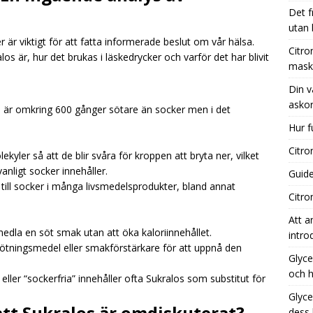
Det f
utan
r är viktigt för att fatta informerade beslut om vår hälsa.
nsyra kaffebryggare: Effektiv rengöring för din maskin
Citro
s är, hur det brukas i läskedrycker och varför det har blivit
mask
Din v
 vägledning till de bästa tillfällena för att köpa askorbinsyra
askor
m är omkring 600 gånger sötare än socker men i det
Hur f
 fungerar aktivt kol i vatten?
UNCATEGORIZED
Citro
yler så att de blir svåra för kroppen att bryta ner, vilket
nligt socker innehåller.
Guide
 till socker i många livsmedelsprodukter, bland annat
Citro
Att a
medla en söt smak utan att öka kaloriinnehållet.
intro
ötningsmedel eller smakförstärkare för att uppnå den
Glyce
och h
eller “sockerfria” innehåller ofta Sukralos som substitut för
Glyce
att Sukralos är omdiskuterat?
dess