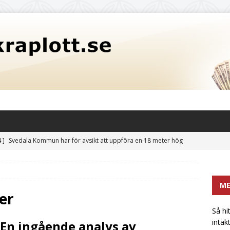
 ]
Svedala Kommun har för avsikt att uppföra en 18 meter hög
itet på 3,5 miljoner liter: En potentiell risk för fastighetsvärden
CATEGORIZED
M
 hittar mikrobryggerier och liknande en extra intäktsström i
er
t
UNCATEGORIZED
Så hi
intäk
 En ingående analys av
främsta sötningsmedlet: Sockerkoncentrat utan bismak