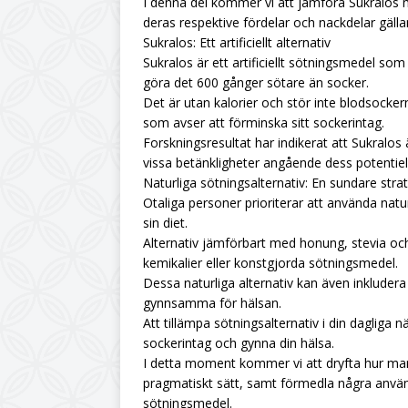
I denna del kommer vi att jämföra Sukralos m
deras respektive fördelar och nackdelar gäll
Sukralos: Ett artificiellt alternativ
Sukralos är ett artificiellt sötningsmedel 
göra det 600 gånger sötare än socker.
Det är utan kalorier och stör inte blodsockerni
som avser att förminska sitt sockerintag.
Forskningsresultat har indikerat att Sukralos 
vissa betänkligheter angående dess potentiel
Naturliga sötningsalternativ: En sundare strat
Otaliga personer prioriterar att använda natur
sin diet.
Alternativ jämförbart med honung, stevia och
kemikalier eller konstgjorda sötningsmedel.
Dessa naturliga alternativ kan även inklude
gynnsamma för hälsan.
Att tillämpa sötningsalternativ i din dagliga 
sockerintag och gynna din hälsa.
I detta moment kommer vi att dryfta hur man 
pragmatiskt sätt, samt förmedla några använ
sötningsmedel.