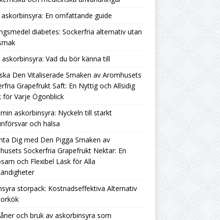
askorbinsyra: En omfattande guide
ngsmedel diabetes: Sockerfria alternativ utan
rsmak
g askorbinsyra: Vad du bör känna till
ska Den Vitaliserade Smaken av Aromhusets
rfria Grapefrukt Saft: En Nyttig och Allsidig
 för Varje Ögonblick
amin askorbinsyra: Nyckeln till starkt
nförsvar och hälsa
nta Dig med Den Pigga Smaken av
usets Sockerfria Grapefrukt Nektar: En
sam och Flexibel Läsk för Alla
ändigheter
nsyra storpack: Kostnadseffektiva Alternativ
torkök
åner och bruk av askorbinsyra som