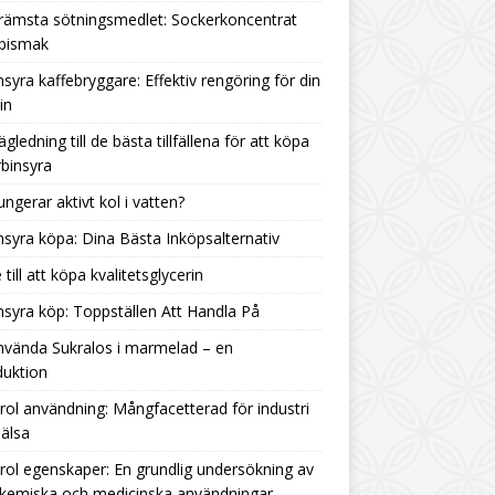
rämsta sötningsmedlet: Sockerkoncentrat
 bismak
nsyra kaffebryggare: Effektiv rengöring för din
in
ägledning till de bästa tillfällena för att köpa
binsyra
ungerar aktivt kol i vatten?
nsyra köpa: Dina Bästa Inköpsalternativ
 till att köpa kvalitetsglycerin
nsyra köp: Toppställen Att Handla På
nvända Sukralos i marmelad – en
duktion
rol användning: Mångfacetterad för industri
älsa
rol egenskaper: En grundlig undersökning av
 kemiska och medicinska användningar