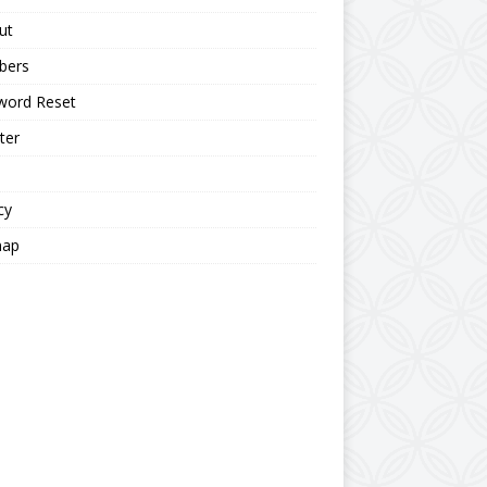
ut
bers
word Reset
ter
cy
map