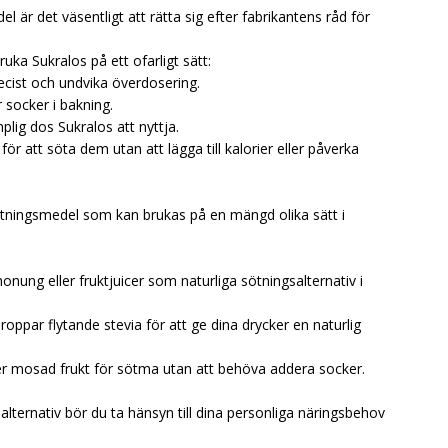
är det väsentligt att rätta sig efter fabrikantens råd för
ruka Sukralos på ett ofarligt sätt:
ecist och undvika överdosering.
 socker i bakning.
lig dos Sukralos att nyttja.
r för att söta dem utan att lägga till kalorier eller påverka
sötningsmedel som kan brukas på en mängd olika sätt i
:
ung eller fruktjuicer som naturliga sötningsalternativ i
droppar flytande stevia för att ge dina drycker en naturlig
ler mosad frukt för sötma utan att behöva addera socker.
alternativ bör du ta hänsyn till dina personliga näringsbehov