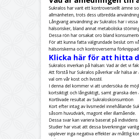
Sukralos har varit ett kontroversiellt ämne s
allmänheten, trots dess utbredda användning
Långvarig användning av Sukralos har i vissa
hälsorisker, bland annat metaboliska störnin
Dessa rön har orsakat oro bland konsumente
För att kunna fatta välgrundade beslut om vår 
hälsoriskerna och kontroverserna förknippa
Klicka här för att hitta
Sukralos inverkan på hälsan: Vad är det vi fakt
Att förstå hur Sukralos påverkar vår hälsa är
val om vår kost och livsstil.
I denna del kommer vi att undersöka de möjl
kortsiktigt och långsiktigt, samt granska de
Kortlivade resultat av Sukraloskonsumtion
Kort efter intag av livsmedel innehållande S
såsom huvudvärk, magont eller illamående.
Dessa svar kan variera baserat på individens
Studier har visat att dessa biverkningar vanl
upplever inga negativa effekter av måttlig k