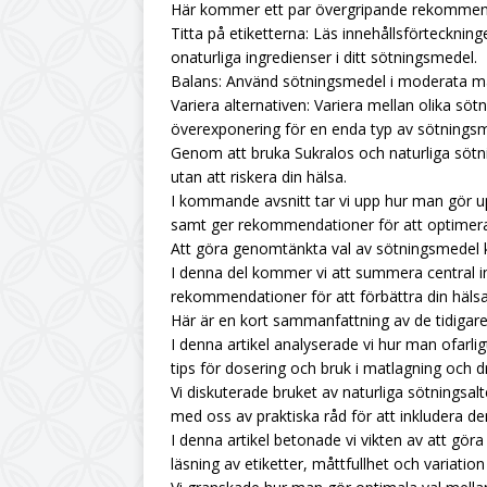
Här kommer ett par övergripande rekommenda
Titta på etiketterna: Läs innehållsförteckninge
onaturliga ingredienser i ditt sötningsmedel.
Balans: Använd sötningsmedel i moderata m
Variera alternativen: Variera mellan olika söt
överexponering för en enda typ av sötnings
Genom att bruka Sukralos och naturliga sötni
utan att riskera din hälsa.
I kommande avsnitt tar vi upp hur man gör up
samt ger rekommendationer för att optimera 
Att göra genomtänkta val av sötningsmedel k
I denna del kommer vi att summera central i
rekommendationer för att förbättra din häls
Här är en kort sammanfattning av de tidigare 
I denna artikel analyserade vi hur man ofarl
tips för dosering och bruk i matlagning och d
Vi diskuterade bruket av naturliga sötningsa
med oss av praktiska råd för att inkludera dem
I denna artikel betonade vi vikten av att gör
läsning av etiketter, måttfullhet och variation 