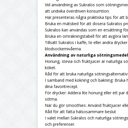
Vid användning av Sukralos som sötningsmedel 
att undvika överdriven konsumtion.
Här presenteras några praktiska tips för att b
Bruka en mätsked för att dosera Sukralos pr
Sukralos kan användas som en ersättning för
Bruka en omräkningstabell för att avgöra lämp
Tillsätt Sukralos i kaffe, te eller andra drycke
blodsockernivåerna.
Användning av naturliga sötningsmedel
Honung, stevia och fruktjuicer är naturliga 
köket.
Råd för att bruka naturliga sötningsalternativ
I samband med kokning och bakning: Bruka hon
dina favoritrecept.
För drycker: Addera lite honung eller ett par 
sötma.
När du gör smoothies: Använd fruktjuicer el
Råd för att fatta hälsosammare beslut
I valet mellan Sukralos och naturliga sötnings
och preferenser.