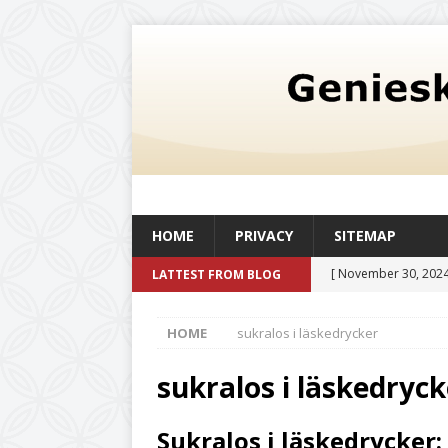
HOME
PRIVACY
SITEMAP
[ November 30, 2024
LATTEST FROM BLOG
oljetank med en kapac
HOME
sukralos i läskedrycker
och livskvalitet
UN
[ August 6, 2026 ]
Så
sukralos i läskedryck
befintlig verksamhe
Sukralos i läskedrycker:
[ July 20, 2026 ]
Det 