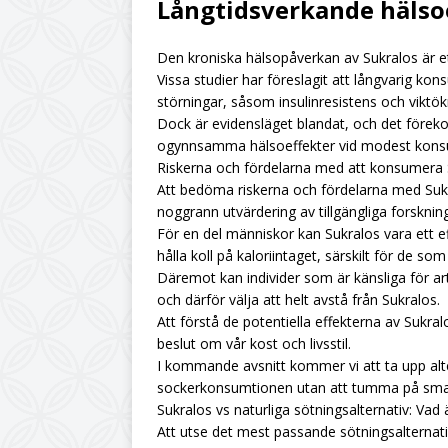
Långtidsverkande hälsoe
Den kroniska hälsopåverkan av Sukralos är e
Vissa studier har föreslagit att långvarig ko
störningar, såsom insulinresistens och viktök
Dock är evidensläget blandat, och det förek
ogynnsamma hälsoeffekter vid modest konsu
Riskerna och fördelarna med att konsumera 
Att bedöma riskerna och fördelarna med Suk
noggrann utvärdering av tillgängliga forsknin
För en del människor kan Sukralos vara ett e
hålla koll på kaloriintaget, särskilt för de som
Däremot kan individer som är känsliga för ar
och därför välja att helt avstå från Sukralos.
Att förstå de potentiella effekterna av Sukral
beslut om vår kost och livsstil.
I kommande avsnitt kommer vi att ta upp al
sockerkonsumtionen utan att tumma på smak 
Sukralos vs naturliga sötningsalternativ: Vad 
Att utse det mest passande sötningsalternati