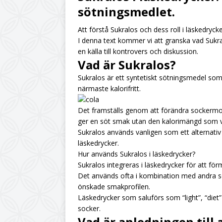
sötningsmedlet.
UNCATEGORIZED
Att förstå Sukralos och dess roll i läskedrycke
[ July 6, 2026 ]
Citro
I denna text kommer vi att granska vad Sukralo
UNCATEGORIZED
en källa till kontrovers och diskussion.
Vad är Sukralos?
[ June 19, 2026 ]
Din
Sukralos är ett syntetiskt sötningsmedel so
UNCATEGORIZED
närmaste kalorifritt.
[ June 12, 2026 ]
Hur
Det framställs genom att förändra sockermolek
ger en söt smak utan den kalorimängd som va
Sukralos används vanligen som ett alternativ
läskedrycker.
Hur används Sukralos i läskedrycker?
Sukralos integreras i läskedrycker för att för
Det används ofta i kombination med andra s
önskade smakprofilen.
Läskedrycker som saluförs som “light”, “diet” 
socker.
Vad är anledningen till 