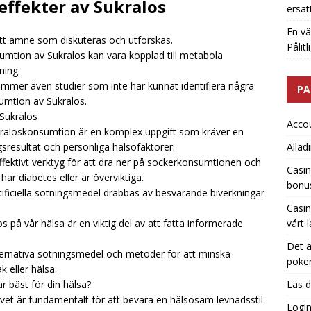
ffekter av Sukralos
ersät
En vä
tt ämne som diskuteras och utforskas.
Pålit
nsumtion av Sukralos kan vara kopplad till metabola
ning.
ommer även studier som inte har kunnat identifiera några
PA
mtion av Sukralos.
Sukralos
Acco
raloskonsumtion är en komplex uppgift som kräver en
gsresultat och personliga hälsofaktorer.
Allad
ffektivt verktyg för att dra ner på sockerkonsumtionen och
Casin
 har diabetes eller är överviktiga.
bonu
tificiella sötningsmedel drabbas av besvärande biverkningar
Casin
os på vår hälsa är en viktig del av att fatta informerade
vårt 
Det ä
ternativa sötningsmedel och metoder för att minska
poker
eller hälsa.
är bäst för din hälsa?
Läs d
vet är fundamentalt för att bevara en hälsosam levnadsstil.
Logi