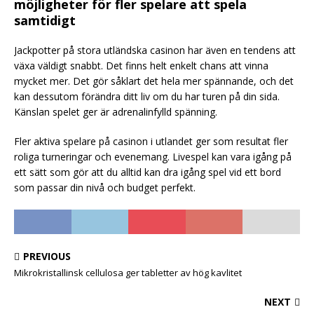
möjligheter för fler spelare att spela
samtidigt
Jackpotter på stora utländska casinon har även en tendens att
växa väldigt snabbt. Det finns helt enkelt chans att vinna
mycket mer. Det gör såklart det hela mer spännande, och det
kan dessutom förändra ditt liv om du har turen på din sida.
Känslan spelet ger är adrenalinfylld spänning.
Fler aktiva spelare på casinon i utlandet ger som resultat fler
roliga turneringar och evenemang. Livespel kan vara igång på
ett sätt som gör att du alltid kan dra igång spel vid ett bord
som passar din nivå och budget perfekt.
PREVIOUS
Mikrokristallinsk cellulosa ger tabletter av hög kavlitet
NEXT