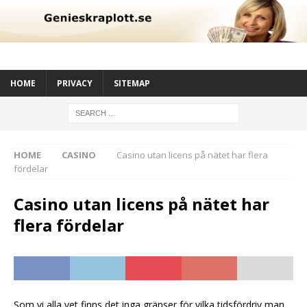
HOME
PRIVACY
SITEMAP
HOME
CASINO
Casino utan licens på nätet har flera
fördelar
Casino utan licens på nätet har
flera fördelar
Som vi alla vet finns det inga gränser för vilka tidsfördriv man