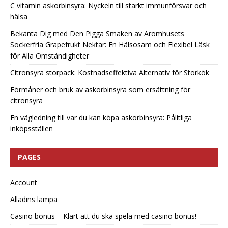
C vitamin askorbinsyra: Nyckeln till starkt immunförsvar och
hälsa
Bekanta Dig med Den Pigga Smaken av Aromhusets
Sockerfria Grapefrukt Nektar: En Hälsosam och Flexibel Läsk
för Alla Omständigheter
Citronsyra storpack: Kostnadseffektiva Alternativ för Storkök
Förmåner och bruk av askorbinsyra som ersättning för
citronsyra
En vägledning till var du kan köpa askorbinsyra: Pålitliga
inköpsställen
PAGES
Account
Alladins lampa
Casino bonus – Klart att du ska spela med casino bonus!