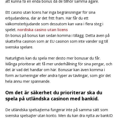
att kunna få en enda bonus då de tillhör samma ägare.
Ett casino utan licens har inga begränsningar för sina
erbjudandena, där är det fritt fram. Här får du ett
välkomsterbjudande som dessutom kan vara i flera steg i
spelet.
nordiska casino utan licens
En bonus på bonus kan sedan komma i tillägg. Detta även på
skattefria casinon som är EU casinon som inte vänder sig till
svenska spelare.
Naturligtvis kan du spela mer desto mer bonusar du får.
Många prioriterar att få mer underhållning för sina pengar, och
det är vad det handlar om här. Bonusar kan även komma i
form av turneringar eller andra typer av tävlingar, som gör det
hela ännu mer spännande.
Om det är säkerhet du prioriterar ska du
spela på utländska casinon med bankid.
De utländska spelsajterna fungerar inte på samma sätt som
svenska spelsajter utan konto. Men du kan dra nytta av bankID