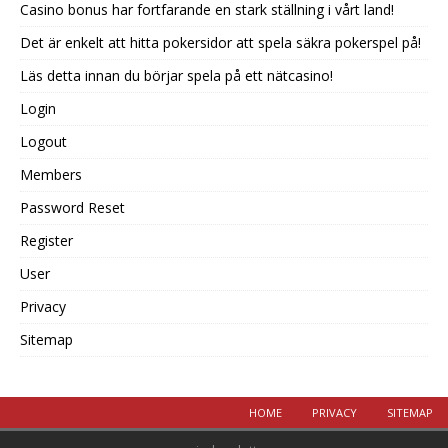
Casino bonus har fortfarande en stark ställning i vårt land!
Det är enkelt att hitta pokersidor att spela säkra pokerspel på!
Läs detta innan du börjar spela på ett nätcasino!
Login
Logout
Members
Password Reset
Register
User
Privacy
Sitemap
HOME
PRIVACY
SITEMAP