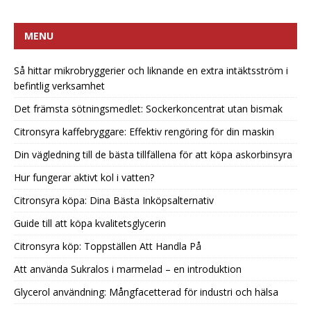
MENU
Så hittar mikrobryggerier och liknande en extra intäktsström i
befintlig verksamhet
Det främsta sötningsmedlet: Sockerkoncentrat utan bismak
Citronsyra kaffebryggare: Effektiv rengöring för din maskin
Din vägledning till de bästa tillfällena för att köpa askorbinsyra
Hur fungerar aktivt kol i vatten?
Citronsyra köpa: Dina Bästa Inköpsalternativ
Guide till att köpa kvalitetsglycerin
Citronsyra köp: Toppställen Att Handla På
Att använda Sukralos i marmelad – en introduktion
Glycerol användning: Mångfacetterad för industri och hälsa