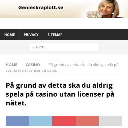
HOME
PRIVACY
SITEMAP
HOME
CASINO
På grund av detta ska du aldrig spela på
casino utan licenser på nätet.
På grund av detta ska du aldrig
spela på casino utan licenser på
nätet.