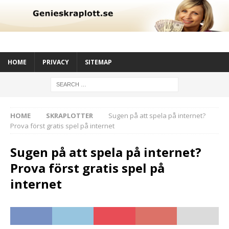
HOME
PRIVACY
SITEMAP
HOME
SKRAPLOTTER
Sugen på att spela på internet?
Prova först gratis spel på internet
Sugen på att spela på internet?
Prova först gratis spel på
internet