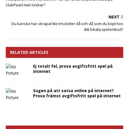
ClubPearl men tvekar?
NEXT
Du kanske har skrapat lite trisslotter då och då som du köpt hos
ditt lokala spelombud?
RELATED ARTICLES
Ej totalt fel, prova avgiftsfritt spel på
internet
Sugen på att satsa online på internet?
Prova främst avgiftsfritt spel på internet