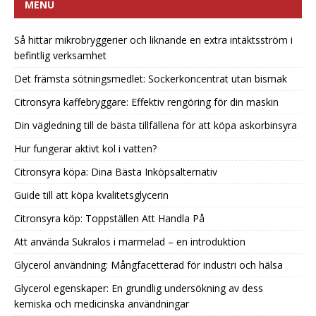
MENU
Så hittar mikrobryggerier och liknande en extra intäktsström i
befintlig verksamhet
Det främsta sötningsmedlet: Sockerkoncentrat utan bismak
Citronsyra kaffebryggare: Effektiv rengöring för din maskin
Din vägledning till de bästa tillfällena för att köpa askorbinsyra
Hur fungerar aktivt kol i vatten?
Citronsyra köpa: Dina Bästa Inköpsalternativ
Guide till att köpa kvalitetsglycerin
Citronsyra köp: Toppställen Att Handla På
Att använda Sukralos i marmelad – en introduktion
Glycerol användning: Mångfacetterad för industri och hälsa
Glycerol egenskaper: En grundlig undersökning av dess
kemiska och medicinska användningar