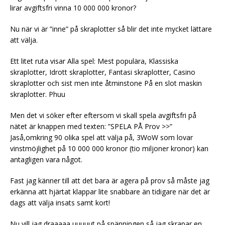
lirar avgiftsfri vinna 10 000 000 kronor?
Nu när vi är ”inne” på skraplotter så blir det inte mycket lättare
att välja.
Ett litet ruta visar Alla spel: Mest populära, Klassiska
skraplotter, Idrott skraplotter, Fantasi skraplotter, Casino
skraplotter och sist men inte åtminstone På en slot maskin
skraplotter. Phuu
Men det vi söker efter eftersom vi skall spela avgiftsfri på
nätet är knappen med texten: ”SPELA PÅ Prov >>”
Jaså,omkring 90 olika spel att välja på, 3WoW som lovar
vinstmöjlighet på 10 000 000 kronor (tio miljoner kronor) kan
antagligen vara något.
Fast jag känner till att det bara är agera på prov så måste jag
erkänna att hjärtat klappar lite snabbare än tidigare när det är
dags att välja insats samt kort!
Nu vill jag draaaaa uuuuut på spänningen så jag skrapar en