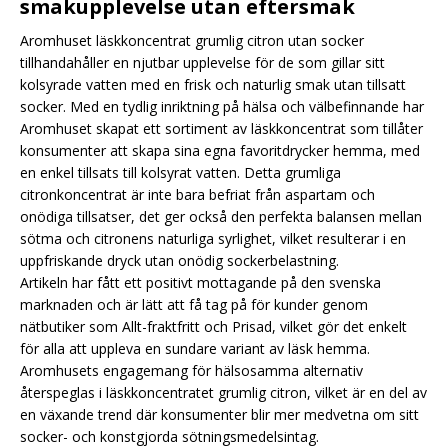
smakupplevelse utan eftersmak
Aromhuset läskkoncentrat grumlig citron utan socker
tillhandahåller en njutbar upplevelse för de som gillar sitt
kolsyrade vatten med en frisk och naturlig smak utan tillsatt
socker. Med en tydlig inriktning på hälsa och välbefinnande har
Aromhuset skapat ett sortiment av läskkoncentrat som tillåter
konsumenter att skapa sina egna favoritdrycker hemma, med
en enkel tillsats till kolsyrat vatten. Detta grumliga
citronkoncentrat är inte bara befriat från aspartam och
onödiga tillsatser, det ger också den perfekta balansen mellan
sötma och citronens naturliga syrlighet, vilket resulterar i en
uppfriskande dryck utan onödig sockerbelastning.
Artikeln har fått ett positivt mottagande på den svenska
marknaden och är lätt att få tag på för kunder genom
nätbutiker som Allt-fraktfritt och Prisad, vilket gör det enkelt
för alla att uppleva en sundare variant av läsk hemma.
Aromhusets engagemang för hälsosamma alternativ
återspeglas i läskkoncentratet grumlig citron, vilket är en del av
en växande trend där konsumenter blir mer medvetna om sitt
socker- och konstgjorda sötningsmedelsintag.