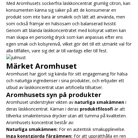
Med Aromhusets sockerfria läskkoncentrat grumlig citron, kan
konsumenten känna sig säker på att de konsumerar en
produkt som inte bara är smakrik och lätt att använda, men
som också främjar en hälsosam och balanserad livsstil.
Genom att blanda läskkoncentratet med kolsyrat vatten kan
man skapa en personlig dryck som kan anpassas efter ens
egen smak och kolsyrenivå, vilket gör det till ett utmärkt val för
alla tillfällen, vare sig det är till vardags eller till fest.
Märket Aromhuset
Aromhuset har gjort sig kända för sitt engagemang för hälsa
och naturliga ingredienser i sina produkter, och erbjuder ett
utbud av läskkoncentrat utan artificiella tillsatser.
Aromhusets syn på produkter
Aromhuset understryker vikten av
naturliga smakämnen
i
deras läskkoncentrat. Kärnan i deras
produktfilosofi
är att
tillverka smakintensiva drycker utan att tumma på kvaliteten.
Aromhusets koncentrat består av:
Naturliga smakämnen:
För en autentisk smakupplevelse.
Inga konstgjorda färgämnen:
För att upprätthålla en ren