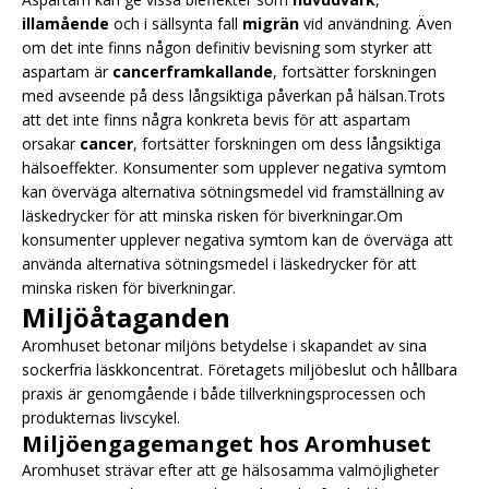
illamående
och i sällsynta fall
migrän
vid användning. Även
om det inte finns någon definitiv bevisning som styrker att
aspartam är
cancerframkallande
, fortsätter forskningen
med avseende på dess långsiktiga påverkan på hälsan.Trots
att det inte finns några konkreta bevis för att aspartam
orsakar
cancer
, fortsätter forskningen om dess långsiktiga
hälsoeffekter. Konsumenter som upplever negativa symtom
kan överväga alternativa sötningsmedel vid framställning av
läskedrycker för att minska risken för biverkningar.Om
konsumenter upplever negativa symtom kan de överväga att
använda alternativa sötningsmedel i läskedrycker för att
minska risken för biverkningar.
Miljöåtaganden
Aromhuset betonar miljöns betydelse i skapandet av sina
sockerfria läskkoncentrat. Företagets miljöbeslut och hållbara
praxis är genomgående i både tillverkningsprocessen och
produkternas livscykel.
Miljöengagemanget hos Aromhuset
Aromhuset strävar efter att ge hälsosamma valmöjligheter