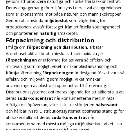
genom att producera naturliga och sockerfria läskkoncentrat.
Deras engagemang för miljön syns i deras val av ingredienser
som är skonsamma mot både naturen och människokroppen.
Genom att använda
miljöbeslut
som vägledning för
produktionen, avstår företaget från artificiella sötningsmedel
och prioriterar en
naturlig
smakprofil.
Förpackning och distribution
I fråga om
förpackning och distribution
, arbetar
Aromhuset aktivt för att minska sitt koldioxidavtryck.
Förpackningen
är utformad för att vara så effektiv och
miljövänlig som möjligt, vilket minskar plastanvändning och
främjar återvinning.
Förpackningen
är designad för att vara så
effektiv och miljövänlig som möjligt, vilket minskar
användningen av plast och uppmuntrar till återvinning.
Distributionssystemet optimeras löpande för att säkerställa att
deras
soda-koncentrat
når konsumenterna med minsta
möjliga miljöpåverkan, vilket i sin tur stödjer en
hälsosamt
och hållbar livsstil.Distributionssystemet optimeras ständigt för
att säkerställa att deras
soda-koncentrat
når
konsumenterna med minsta möjliga miljöpåverkan, vilket i sin