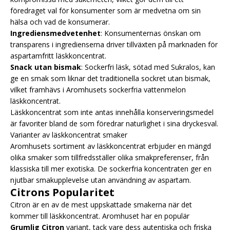
föredraget val för konsumenter som är medvetna om sin
hälsa och vad de konsumerar.
Ingrediensmedvetenhet
: Konsumenternas önskan om
transparens i ingredienserna driver tillväxten på marknaden för
aspartamfritt läskkoncentrat.
Snack utan bismak
: Sockerfri läsk, sötad med Sukralos, kan
ge en smak som liknar det traditionella sockret utan bismak,
vilket framhävs i Aromhusets sockerfria vattenmelon
läskkoncentrat.
Läskkoncentrat som inte antas innehålla konserveringsmedel
är favoriter bland de som föredrar naturlighet i sina dryckesval.
Varianter av läskkoncentrat smaker
Aromhusets sortiment av läskkoncentrat erbjuder en mängd
olika smaker som tillfredsställer olika smakpreferenser, från
klassiska till mer exotiska. De sockerfria koncentraten ger en
njutbar smakupplevelse utan användning av aspartam.
Citrons Popularitet
Citron är en av de mest uppskattade smakerna när det
kommer till läskkoncentrat. Aromhuset har en populär
Grumlig Citron
variant, tack vare dess autentiska och friska