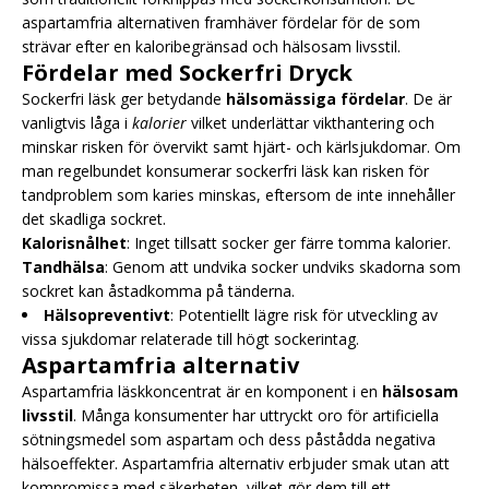
aspartamfria alternativen framhäver fördelar för de som
strävar efter en kaloribegränsad och hälsosam livsstil.
Fördelar med Sockerfri Dryck
Sockerfri läsk ger betydande
hälsomässiga fördelar
. De är
vanligtvis låga i
kalorier
vilket underlättar vikthantering och
minskar risken för övervikt samt hjärt- och kärlsjukdomar. Om
man regelbundet konsumerar sockerfri läsk kan risken för
tandproblem som karies minskas, eftersom de inte innehåller
det skadliga sockret.
Kalorisnålhet
: Inget tillsatt socker ger färre tomma kalorier.
Tandhälsa
: Genom att undvika socker undviks skadorna som
sockret kan åstadkomma på tänderna.
Hälsopreventivt
: Potentiellt lägre risk för utveckling av
vissa sjukdomar relaterade till högt sockerintag.
Aspartamfria alternativ
Aspartamfria läskkoncentrat är en komponent i en
hälsosam
livsstil
. Många konsumenter har uttryckt oro för artificiella
sötningsmedel som aspartam och dess påstådda negativa
hälsoeffekter. Aspartamfria alternativ erbjuder smak utan att
kompromissa med säkerheten, vilket gör dem till ett