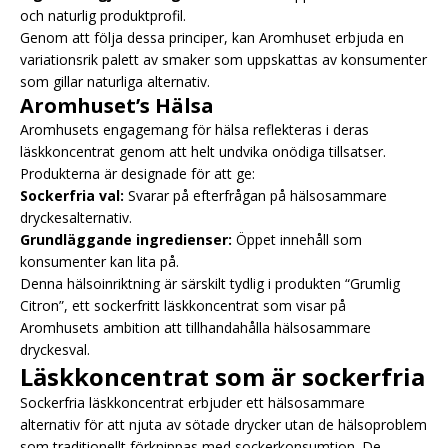
och naturlig produktprofil.
Genom att följa dessa principer, kan Aromhuset erbjuda en
variationsrik palett av smaker som uppskattas av konsumenter
som gillar naturliga alternativ.
Aromhuset’s Hälsa
Aromhusets engagemang för hälsa reflekteras i deras
läskkoncentrat genom att helt undvika onödiga tillsatser.
Produkterna är designade för att ge:
Sockerfria val:
Svarar på efterfrågan på hälsosammare
dryckesalternativ.
Grundläggande ingredienser:
Öppet innehåll som
konsumenter kan lita på.
Denna hälsoinriktning är särskilt tydlig i produkten “Grumlig
Citron”, ett sockerfritt läskkoncentrat som visar på
Aromhusets ambition att tillhandahålla hälsosammare
dryckesval.
Läskkoncentrat som är sockerfria
Sockerfria läskkoncentrat erbjuder ett hälsosammare
alternativ för att njuta av sötade drycker utan de hälsoproblem
som traditionellt förknippas med sockerkonsumtion. De