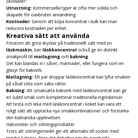
Skillnader:
Utrustning:
Kommersiella typer är ofta mer solida och
skapade för oavbruten användning.
Kostnader:
Genom att köpa koncentrat i bulk kan man
reducera kostnaden per enhet.
Kreativa sätt att använda
Förutom att göra drycker på traditionellt sätt med en
läskmaskin
, kan
läskkoncentrat
också ge en distinkt
smakprofil till
matlagning
och
bakning
.
Det kan blandas in i såser, marinader, eller fungera som en
glasyr för bakverk.
Matlagning:
Ett par droppar läskkoncentrat kan lyfta smaken
på såväl söta som salta rätter.
Bakning:
Att smaksätta bakverk med läskkoncentrat kan ge
en subtil smak som kompletterar traditionella ingredienser.
Att testa och leka med läskkoncentrat i köket kan vara ett
roligt sätt att upptäcka nya smakkombinationer och förstärka
den kulinariska upplevelsen.
Hälsorisker och sötningsprodukter
Trots att sötningsmedel ger ett alternativ till socker med
mindre kalorier, finns det debatter om de eventuella