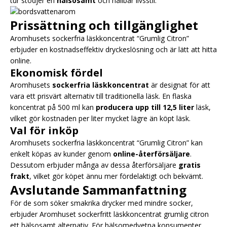
tur stödjer en
hälsosamt
och hållbar livsstil.
Prissättning och tillgänglighet
Aromhusets sockerfria läskkoncentrat “Grumlig Citron”
erbjuder en kostnadseffektiv dryckeslösning och är lätt att hitta
online.
Ekonomisk fördel
Aromhusets
sockerfria läskkoncentrat
är designat för att
vara ett prisvärt alternativ till traditionella läsk. En flaska
koncentrat på 500 ml kan
producera upp till 12,5 liter
läsk,
vilket gör kostnaden per liter mycket lägre än köpt läsk.
Val för inköp
Aromhusets sockerfria läskkoncentrat “Grumlig Citron” kan
enkelt köpas av kunder genom
online-återförsäljare
.
Dessutom erbjuder många av dessa återförsäljare
gratis
frakt
, vilket gör köpet ännu mer fördelaktigt och bekvämt.
Avslutande Sammanfattning
För de som söker smakrika drycker med mindre socker,
erbjuder Aromhuset sockerfritt läskkoncentrat grumlig citron
ett hälsosamt alternativ. För hälsomedvetna konsumenter