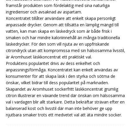
framstår produkten som fördelaktig med sina naturliga
ingredienser och avsaknad av aspartam.
Koncentratet tillåter användare att enkelt skapa personligt
anpassade drycker. Genom att tillsätta en lämplig mängd till
vatten, kan man skapa en läskedryck som är både frisk i
smaken och har mindre kaloriinnehåll än många traditionella
läskedrycker. För den som vill njuta av en uppfriskande
citrondryck utan att kompromissa med sin hälsosamma livsstil,
är Aromhuset läskkoncentrat ett praktiskt val.
Produktens popularitet drivs av dess enkelhet och
anpassningsförmåga. Koncentratet kan enkelt användas av
konsumenter för att skapa läsk i den styrka och sötma de
önskar, vilket bidrar till dess popularitet på marknaden.
Skapandet av Aromhuset sockerfritt läskkoncentrat grumlig
citron illustrerar en växande trend där önskan om hälsosamma
val i vardagen blir allt starkare. Detta bekräftar strävan efter en
balanserad kost och livsstil där man inte behöver ge upp
njutbara smaker trots ett medvetet val att äta mindre socker.