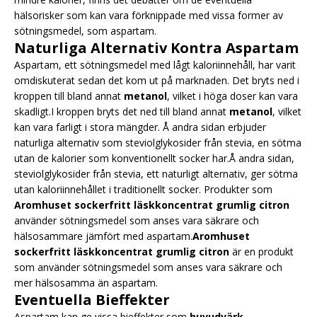
hälsorisker som kan vara förknippade med vissa former av
sötningsmedel, som aspartam.
Naturliga Alternativ Kontra Aspartam
Aspartam, ett sötningsmedel med lågt kaloriinnehåll, har varit
omdiskuterat sedan det kom ut på marknaden. Det bryts ned i
kroppen till bland annat
metanol
, vilket i höga doser kan vara
skadligt.I kroppen bryts det ned till bland annat
metanol
, vilket
kan vara farligt i stora mängder. Å andra sidan erbjuder
naturliga alternativ som steviolglykosider från stevia, en sötma
utan de kalorier som konventionellt socker har.Å andra sidan,
steviolglykosider från stevia, ett naturligt alternativ, ger sötma
utan kaloriinnehållet i traditionellt socker. Produkter som
Aromhuset sockerfritt läskkoncentrat grumlig citron
använder sötningsmedel som anses vara säkrare och
hälsosammare jämfört med aspartam.
Aromhuset
sockerfritt läskkoncentrat grumlig citron
är en produkt
som använder sötningsmedel som anses vara säkrare och
mer hälsosamma än aspartam.
Eventuella Bieffekter
Aspartam kan ge vissa bieffekter som
huvudvärk
,