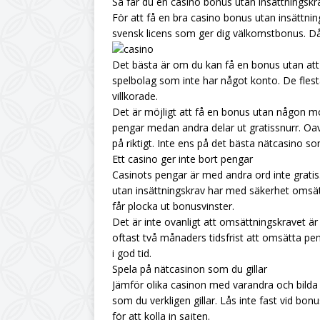
Så får du en casino bonus utan insättningskr
För att få en bra casino bonus utan insättnin
svensk licens som ger dig välkomstbonus. Då 
Det bästa är om du kan få en bonus utan att
spelbolag som inte har något konto. De fles
villkorade.
Det är möjligt att få en bonus utan någon motp
pengar medan andra delar ut gratissnurr. Oavs
på riktigt. Inte ens på det bästa nätcasino so
Ett casino ger inte bort pengar
Casinots pengar är med andra ord inte gratis
utan insättningskrav har med säkerhet omsä
får plocka ut bonusvinster.
Det är inte ovanligt att omsättningskravet ä
oftast två månaders tidsfrist att omsätta p
i god tid.
Spela på nätcasinon som du gillar
Jämför olika casinon med varandra och bilda d
som du verkligen gillar. Lås inte fast vid b
för att kolla in sajten.