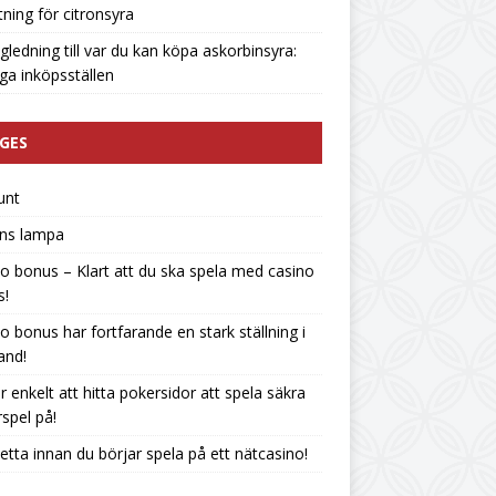
tning för citronsyra
gledning till var du kan köpa askorbinsyra:
liga inköpsställen
GES
unt
ins lampa
o bonus – Klart att du ska spela med casino
s!
o bonus har fortfarande en stark ställning i
land!
r enkelt att hitta pokersidor att spela säkra
spel på!
etta innan du börjar spela på ett nätcasino!
n