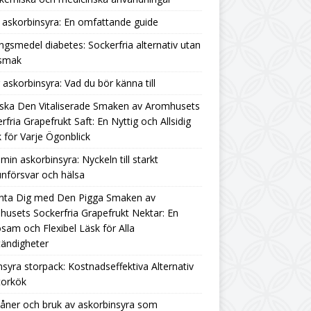
askorbinsyra: En omfattande guide
ngsmedel diabetes: Sockerfria alternativ utan
rsmak
g askorbinsyra: Vad du bör känna till
ska Den Vitaliserade Smaken av Aromhusets
rfria Grapefrukt Saft: En Nyttig och Allsidig
 för Varje Ögonblick
amin askorbinsyra: Nyckeln till starkt
nförsvar och hälsa
nta Dig med Den Pigga Smaken av
usets Sockerfria Grapefrukt Nektar: En
sam och Flexibel Läsk för Alla
ändigheter
nsyra storpack: Kostnadseffektiva Alternativ
torkök
åner och bruk av askorbinsyra som