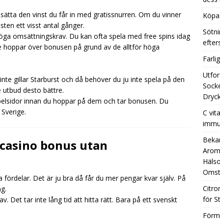
msätta den vinst du får in med gratissnurren. Om du vinner
Köpa 
ten ett visst antal gånger.
Sötni
höga omsättningskrav. Du kan ofta spela med free spins idag
efte
e hoppar över bonusen på grund av de alltför höga
Farli
Utfor
inte gillar Starburst och då behöver du ju inte spela på den
Socke
e utbud desto bättre.
Dryck
pelsidor innan du hoppar på dem och tar bonusen. Du
 Sverige.
C vit
immu
Beka
 casino bonus utan
Aromh
Hälso
Omst
fördelar. Det är ju bra då får du mer pengar kvar själv. På
Citro
ng.
för S
 Det tar inte lång tid att hitta rätt. Bara på ett svenskt
Förm