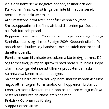
Virus och bakterier är negativt laddade, fastnar och dör.
Funktionen finns kvar så länge den inte blir neutraliserad,
bortnött eller täckt av smuts.
Alla Smittstopp produkter innehåller denna polymer.
Smittstoppsortimentet finns att beställa online på köpapris,
allt-fraktfritt och prisad.
Köppanik förväntas on Coronaviruset börjar sprida sig i Sverige
Svininfluensan slog till mot Sverige 2009. Köppanik utbröt. På
apotek och i butiker tog handsprit och desinfektionsmedel slut,
därefter överallt.
Företagen som tillverkade produkterna körde dygnet runt. Då
tog tomflaskor, pumpar, sprayers med mera slut i hela Europa.
Utan flaskor går det inte att tillverka produkter på flaska.
Samma visa kommer att hända igen.
Så det finns bara ett bra råd: köp hem snarast medan det finns
något att få. Lagren töms snabbt om köppaniken bryter ut.
Företaget som tillverkar Smittstopp är litet, om väldigt många
beställer finns inte en chans att hinna med.
Praktiska Coronavirus förslag
Stoppa Coronaviruset