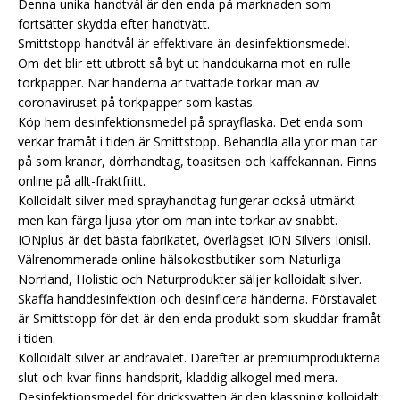
Denna unika handtvål är den enda på marknaden som
fortsätter skydda efter handtvätt.
Smittstopp handtvål är effektivare än desinfektionsmedel.
Om det blir ett utbrott så byt ut handdukarna mot en rulle
torkpapper. När händerna är tvättade torkar man av
coronaviruset på torkpapper som kastas.
Köp hem desinfektionsmedel på sprayflaska. Det enda som
verkar framåt i tiden är Smittstopp. Behandla alla ytor man tar
på som kranar, dörrhandtag, toasitsen och kaffekannan. Finns
online på allt-fraktfritt.
Kolloidalt silver med sprayhandtag fungerar också utmärkt
men kan färga ljusa ytor om man inte torkar av snabbt.
IONplus är det bästa fabrikatet, överlägset ION Silvers Ionisil.
Välrenommerade online hälsokostbutiker som Naturliga
Norrland, Holistic och Naturprodukter säljer kolloidalt silver.
Skaffa handdesinfektion och desinficera händerna. Förstavalet
är Smittstopp för det är den enda produkt som skuddar framåt
i tiden.
Kolloidalt silver är andravalet. Därefter är premiumprodukterna
slut och kvar finns handsprit, kladdig alkogel med mera.
Desinfektionsmedel för dricksvatten är den klassning kolloidalt