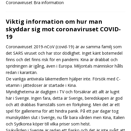
Coronaviruset Bra information
Viktig information om hur man
skyddar sig mot coronaviruset COVID-
19
Coronaviruset 2019-nCoV (covid-19) är av samma familj som
det SARS viruset och har stor dödlighet. Inget känt botemedel
finns och det finns risk för en pandemi. Kina är drabbat och
spridningen är igång, även i Europa. Miljontals människor hålls
redan i karantän.
De vanliga antivirala läkemedlem hjälper inte. Försök med C-
vitamin i jättedoser är startade i Kina.
Myndigheterna är dagligen i TV och försäkrar att allt är lugnt
här i Sverige. Ingen fara, detta är Sverige, beredskapen är god
och att drabbas framställs som en förkylning. Men det är ett
spel för gallerierna för att hindra panik. På ett par dagar tog
munskydden slut i Sverige, nu får bara vården men Kina, Italien
och Sydkorea köper till vilka priser som helst.
Sjukvården i Sverige är redan ett fiasko och det är inte svårt att