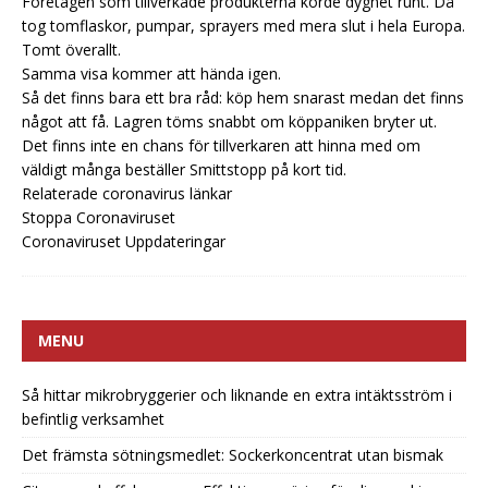
Företagen som tillverkade produkterna körde dygnet runt. Då
tog tomflaskor, pumpar, sprayers med mera slut i hela Europa.
Tomt överallt.
Samma visa kommer att hända igen.
Så det finns bara ett bra råd: köp hem snarast medan det finns
något att få. Lagren töms snabbt om köppaniken bryter ut.
Det finns inte en chans för tillverkaren att hinna med om
väldigt många beställer Smittstopp på kort tid.
Relaterade coronavirus länkar
Stoppa Coronaviruset
Coronaviruset Uppdateringar
MENU
Så hittar mikrobryggerier och liknande en extra intäktsström i
befintlig verksamhet
Det främsta sötningsmedlet: Sockerkoncentrat utan bismak