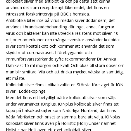
kolloidalt silver med antibiotika och på detta sätt kunna
använda det som receptbelagt läkemedel, det finns en
intressant forskarintervju på BBC:s hemsida.
Antibiotika biter inte på virus medan silver dödar dem, det
används i brandskadebehandling där inget annat fungerar.
Virus och bakterier kan inte utveckla resistens mot silver. 10
miljoner amerikaner och många svenskar använder kolloidalt
silver som kosttillskott och kommer att använda det som
skydd mot coronaviruset. I förebyggande och
immunförsvarsstärkande syfte rekommenderar Dr. Annika
Dahlkvist 15 ml morgon och kväll. Och ökas till stora doser om
man blir smittad. Vila och att dricka mycket vätska är samtidigt
ett måste.
Kolloidalt silver finns i olika kvaliteter. Största företaget är ION
silver i Löddeköpinge.
Men det finns ett betydligt bättre kolloidalt silver som säljs
under varumärket IONplus. IONplus kolloidalt silver finns att
köpa på hälsokostsajter som Naturliga Norrland, där finns
båda fabrikaten och priset är samma, bara att välja. IONplus
kolloidalt silver finns även på Hollistic (Holli).Under namnet
Holistic har Holli även ett eget kolloidalt silver.