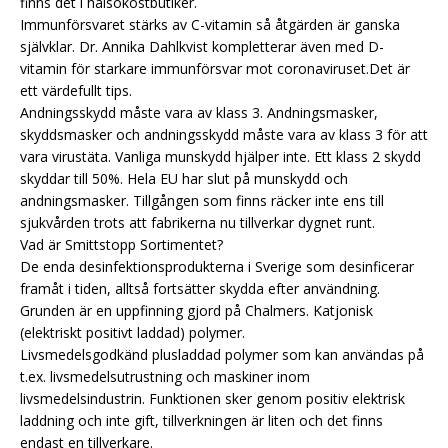
finns det i hälsokostbutiker.
Immunförsvaret stärks av C-vitamin så åtgärden är ganska
självklar. Dr. Annika Dahlkvist kompletterar även med D-
vitamin för starkare immunförsvar mot coronaviruset.Det är
ett värdefullt tips.
Andningsskydd måste vara av klass 3. Andningsmasker,
skyddsmasker och andningsskydd måste vara av klass 3 för att
vara virustäta. Vanliga munskydd hjälper inte. Ett klass 2 skydd
skyddar till 50%. Hela EU har slut på munskydd och
andningsmasker. Tillgången som finns räcker inte ens till
sjukvården trots att fabrikerna nu tillverkar dygnet runt.
Vad är Smittstopp Sortimentet?
De enda desinfektionsprodukterna i Sverige som desinficerar
framåt i tiden, alltså fortsätter skydda efter användning.
Grunden är en uppfinning gjord på Chalmers. Katjonisk
(elektriskt positivt laddad) polymer.
Livsmedelsgodkänd plusladdad polymer som kan användas på
t.ex. livsmedelsutrustning och maskiner inom
livsmedelsindustrin. Funktionen sker genom positiv elektrisk
laddning och inte gift, tillverkningen är liten och det finns
endast en tillverkare.