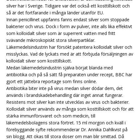
silver har i Sverige. Tidigare var det också ett kosttillskott och
så är det fortfarande i många länder utanför EU.
Innan penicillinet uppfanns fanns endast silver som stoppade
bakterier och virus. Dock i form av pulver, inte alls lika effektivt
som kolloidalt silver som är superrent vatten med fritt
svävande mikroskopiskt stora silverpartiklar.
Läkemedelsindustrin har försökt patentera kolloidalt silver och
misslyckas. Vad de lyckats med är att förbjuda försäljningen av
kolloidalt silver som kosttillskott.
Medan läkemedelsindustrin själva börjat blanda med
antibiotika och på så sätt få preparaten under recept, BBC har
gjort ett jättebra reportage som finns online.
Antibiotika biter inte på virus medan silver dödar dem, det
används i brandskadebehandling där inget annat fungerar.
Resistens mot silver kan inte utvecklas av virus och bakterier.
Kolloidalt silver används av många som kosttillskott och för att
stärka immunförsvaret och som medicin, till
läkemedelsbolagens stora förtret. 15 ml morgon och kväll i
förebyggande syfte rekommenderar Dr. Annika Dahlkvist på
sin blogg. Att ökas till stora doser om man blir smittad. Då