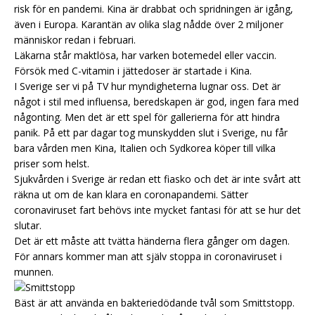
risk för en pandemi. Kina är drabbat och spridningen är igång,
även i Europa. Karantän av olika slag nådde över 2 miljoner
människor redan i februari.
Läkarna står maktlösa, har varken botemedel eller vaccin.
Försök med C-vitamin i jättedoser är startade i Kina.
I Sverige ser vi på TV hur myndigheterna lugnar oss. Det är
något i stil med influensa, beredskapen är god, ingen fara med
någonting. Men det är ett spel för gallerierna för att hindra
panik. På ett par dagar tog munskydden slut i Sverige, nu får
bara vården men Kina, Italien och Sydkorea köper till vilka
priser som helst.
Sjukvården i Sverige är redan ett fiasko och det är inte svårt att
räkna ut om de kan klara en coronapandemi. Sätter
coronaviruset fart behövs inte mycket fantasi för att se hur det
slutar.
Det är ett måste att tvätta händerna flera gånger om dagen.
För annars kommer man att själv stoppa in coronaviruset i
munnen.
Bäst är att använda en bakteriedödande tvål som Smittstopp.