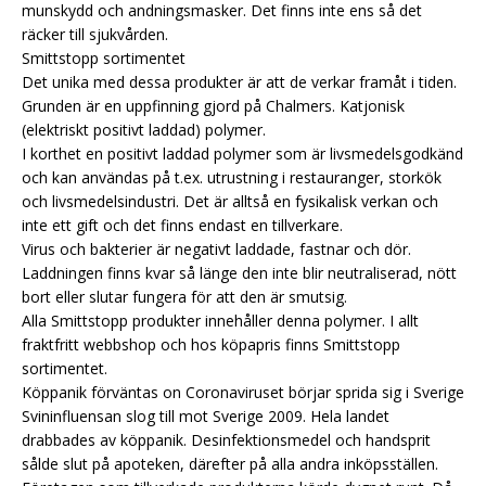
munskydd och andningsmasker. Det finns inte ens så det
räcker till sjukvården.
Smittstopp sortimentet
Det unika med dessa produkter är att de verkar framåt i tiden.
Grunden är en uppfinning gjord på Chalmers. Katjonisk
(elektriskt positivt laddad) polymer.
I korthet en positivt laddad polymer som är livsmedelsgodkänd
och kan användas på t.ex. utrustning i restauranger, storkök
och livsmedelsindustri. Det är alltså en fysikalisk verkan och
inte ett gift och det finns endast en tillverkare.
Virus och bakterier är negativt laddade, fastnar och dör.
Laddningen finns kvar så länge den inte blir neutraliserad, nött
bort eller slutar fungera för att den är smutsig.
Alla Smittstopp produkter innehåller denna polymer. I allt
fraktfritt webbshop och hos köpapris finns Smittstopp
sortimentet.
Köppanik förväntas on Coronaviruset börjar sprida sig i Sverige
Svininfluensan slog till mot Sverige 2009. Hela landet
drabbades av köppanik. Desinfektionsmedel och handsprit
sålde slut på apoteken, därefter på alla andra inköpsställen.