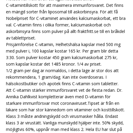
C-vitamintillskott för att maximera immunförsvaret. Det finns
en mängd sorter från liposomal till askorbinsyra. För att få
Nobelpriset för C-vitaminet användes kalciumaskorbat, ett bra
val. C-vitamin finns i olika former, kalciumaskorbat och
askorbinsyra finns som pulver på allt-fraktfritt.se till en bråkdel
av tablettpriset.
Prisjämförelse C-vitamin, Helhetshälsa kapslar med 500 mg
med pulver i, 100 kapslar kostar 165 kr. Per gram blir detta
3:30. Som pulver kostar 450 gram kalciumaskorbat 275 kr,
som kapslar kostar det 1485 kronor. 1/4 av priset.
1/2 gram per dag är normaldos, i detta läge är stor dos att
rekommendera, 1 gram/dag. Kan inte överdoseras. I
hälsokostbutiker och apotek finns C-vitamin som tabletter.
Att C-vitamin stärker immunförsvaret vet de flesta redan. Dr.
Annika Dahlkvist kompletterar även med D-vitamin för
starkare immunförsvar mot coronaviruset.Tipset är från en
läkare som har stor kännedom om vitaminer och kosttillskott.
Klass 3 måste andningskydd och virusmasker hålla. Endast
klass 3 är virustätt. Vanliga munskydd hjälper inte. 50% skydd,
möjligtvis 60%, uppnår man med klass 2. Hela EU har slut på