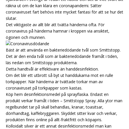
räkna ut om de kan klara en coronapandemi. Sätter
coronaviruset fart behövs inte mycket fantasi för att se hur det
slutar.
Det viktigaste av allt blir att tvätta händerna ofta. För
coronavirus på händerna hamnar i kroppen via ansiktet,
ögonen och munnen.
Bäst är att använda en bakteriedödande tvål som Smittstopp.
Det är den enda tvål som är bakteriedödande framåt i tiden,
läs nedan om Smittstopp produkterna.
Detta handtvål är effektivare än handdesinfektion.
Om det blir ett utbrott så byt ut handdukarna mot en rulle
torkpapper. När händerna är tvättade torkar man av
coronaviruset på torkpapper som kastas.
Köp hem desinfektionsmedel på sprayflaska. Endast en
produkt verkar framåt i tiden – Smittstopp Spray. Alla ytor man
regelbundet tar på skall behandlas, kranar, toasitsar,
dörrhandtag, kaffebryggaren. Skyddet sitter kvar och verkar,
produkten finns online på allt-fraktfritt och köpapris.
Kolloidalt silver är ett annat desinfektionsmedel man kan