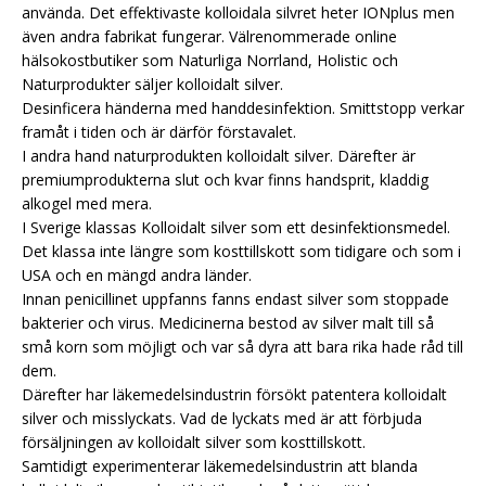
använda. Det effektivaste kolloidala silvret heter IONplus men
även andra fabrikat fungerar. Välrenommerade online
hälsokostbutiker som Naturliga Norrland, Holistic och
Naturprodukter säljer kolloidalt silver.
Desinficera händerna med handdesinfektion. Smittstopp verkar
framåt i tiden och är därför förstavalet.
I andra hand naturprodukten kolloidalt silver. Därefter är
premiumprodukterna slut och kvar finns handsprit, kladdig
alkogel med mera.
I Sverige klassas Kolloidalt silver som ett desinfektionsmedel.
Det klassa inte längre som kosttillskott som tidigare och som i
USA och en mängd andra länder.
Innan penicillinet uppfanns fanns endast silver som stoppade
bakterier och virus. Medicinerna bestod av silver malt till så
små korn som möjligt och var så dyra att bara rika hade råd till
dem.
Därefter har läkemedelsindustrin försökt patentera kolloidalt
silver och misslyckats. Vad de lyckats med är att förbjuda
försäljningen av kolloidalt silver som kosttillskott.
Samtidigt experimenterar läkemedelsindustrin att blanda