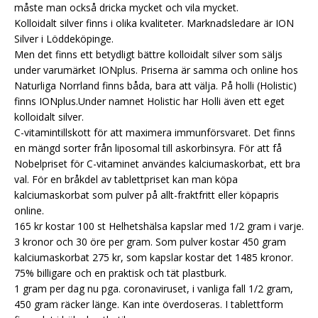
måste man också dricka mycket och vila mycket.
Kolloidalt silver finns i olika kvaliteter. Marknadsledare är ION
Silver i Löddeköpinge.
Men det finns ett betydligt bättre kolloidalt silver som säljs
under varumärket IONplus. Priserna är samma och online hos
Naturliga Norrland finns båda, bara att välja. På holli (Holistic)
finns IONplus.Under namnet Holistic har Holli även ett eget
kolloidalt silver.
C-vitamintillskott för att maximera immunförsvaret. Det finns
en mängd sorter från liposomal till askorbinsyra. För att få
Nobelpriset för C-vitaminet användes kalciumaskorbat, ett bra
val. För en bråkdel av tablettpriset kan man köpa
kalciumaskorbat som pulver på allt-fraktfritt eller köpapris
online.
165 kr kostar 100 st Helhetshälsa kapslar med 1/2 gram i varje.
3 kronor och 30 öre per gram. Som pulver kostar 450 gram
kalciumaskorbat 275 kr, som kapslar kostar det 1485 kronor.
75% billigare och en praktisk och tät plastburk.
1 gram per dag nu pga. coronaviruset, i vanliga fall 1/2 gram,
450 gram räcker länge. Kan inte överdoseras. I tablettform