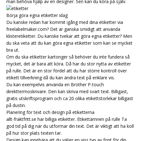
man behöva hjälp av en designer. Sen kan du köra på själv.
Börja göra egna etiketter idag
Du kanske redan har kommit igång med dina etiketter via
freelabelmaker.com? Det är ganska smidigt att använda
klisteretiketter. Du kanske tvekar att göra egna etiketter? Men
du ska veta att du kan göra egna etiketter som kan se mycket
bra ut.
Om du ska etiketter kartonger så behöver du inte fundera så
mycket, det är bara att köra. Då har du stor nytta av etiketter
på rulle. Det är en stor fördel att du har större kontroll över
etikett tillverkning då du kan ändra text på enklare vis.
Du kan exempelvis använda en Brother P-touch
direkttermoskrivare. Den kan skriva med svart text. Billigast,
gratis utskriftsprogram och ca 20 olika etikettstorlekar billigast
på dustin.
Planering för text och design på etiketterna
allt-fraktfritt.se har billiga etiketter.
Etikettämnen på rulle
Ta
god tid på dig när du utformar din text. Det är viktigt att ha koll
på hur stor plats texten tar.
Design kan innebära att du väljer en viss typ av font för din