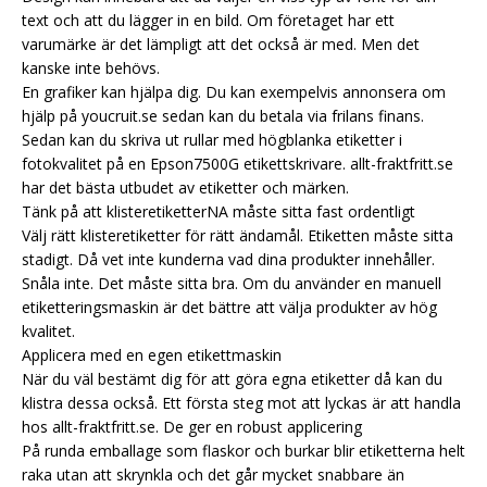
text och att du lägger in en bild. Om företaget har ett
varumärke är det lämpligt att det också är med. Men det
kanske inte behövs.
En grafiker kan hjälpa dig. Du kan exempelvis annonsera om
hjälp på youcruit.se sedan kan du betala via frilans finans.
Sedan kan du skriva ut rullar med högblanka etiketter i
fotokvalitet på en Epson7500G etikettskrivare. allt-fraktfritt.se
har det bästa utbudet av etiketter och märken.
Tänk på att klisteretiketterNA måste sitta fast ordentligt
Välj rätt klisteretiketter för rätt ändamål. Etiketten måste sitta
stadigt. Då vet inte kunderna vad dina produkter innehåller.
Snåla inte. Det måste sitta bra. Om du använder en manuell
etiketteringsmaskin är det bättre att välja produkter av hög
kvalitet.
Applicera med en egen etikettmaskin
När du väl bestämt dig för att göra egna etiketter då kan du
klistra dessa också. Ett första steg mot att lyckas är att handla
hos allt-fraktfritt.se. De ger en robust applicering
På runda emballage som flaskor och burkar blir etiketterna helt
raka utan att skrynkla och det går mycket snabbare än