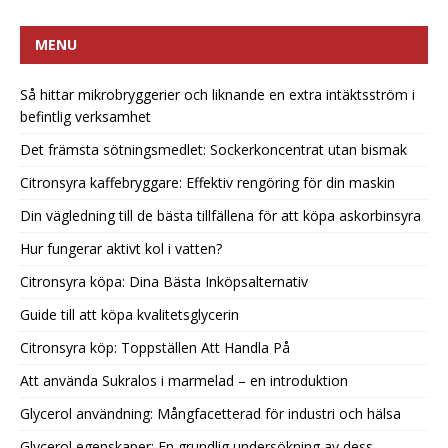
MENU
Så hittar mikrobryggerier och liknande en extra intäktsström i
befintlig verksamhet
Det främsta sötningsmedlet: Sockerkoncentrat utan bismak
Citronsyra kaffebryggare: Effektiv rengöring för din maskin
Din vägledning till de bästa tillfällena för att köpa askorbinsyra
Hur fungerar aktivt kol i vatten?
Citronsyra köpa: Dina Bästa Inköpsalternativ
Guide till att köpa kvalitetsglycerin
Citronsyra köp: Toppställen Att Handla På
Att använda Sukralos i marmelad – en introduktion
Glycerol användning: Mångfacetterad för industri och hälsa
Glycerol egenskaper: En grundlig undersökning av dess