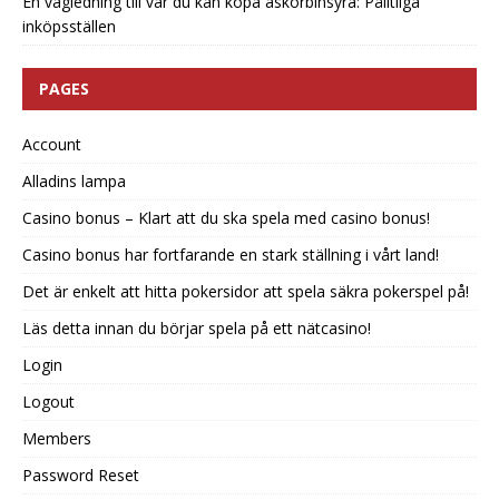
En vägledning till var du kan köpa askorbinsyra: Pålitliga
inköpsställen
PAGES
Account
Alladins lampa
Casino bonus – Klart att du ska spela med casino bonus!
Casino bonus har fortfarande en stark ställning i vårt land!
Det är enkelt att hitta pokersidor att spela säkra pokerspel på!
Läs detta innan du börjar spela på ett nätcasino!
Login
Logout
Members
Password Reset