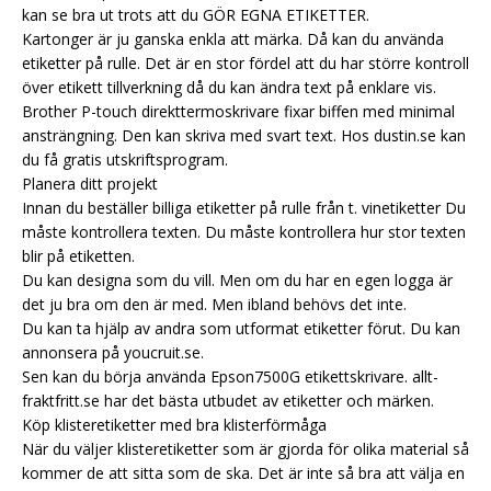
kan se bra ut trots att du GÖR EGNA ETIKETTER.
Kartonger är ju ganska enkla att märka. Då kan du använda
etiketter på rulle. Det är en stor fördel att du har större kontroll
över etikett tillverkning då du kan ändra text på enklare vis.
Brother P-touch direkttermoskrivare fixar biffen med minimal
ansträngning. Den kan skriva med svart text. Hos dustin.se kan
du få gratis utskriftsprogram.
Planera ditt projekt
Innan du beställer billiga etiketter på rulle från t.
vinetiketter
Du
måste kontrollera texten. Du måste kontrollera hur stor texten
blir på etiketten.
Du kan designa som du vill. Men om du har en egen logga är
det ju bra om den är med. Men ibland behövs det inte.
Du kan ta hjälp av andra som utformat etiketter förut. Du kan
annonsera på youcruit.se.
Sen kan du börja använda Epson7500G etikettskrivare. allt-
fraktfritt.se har det bästa utbudet av etiketter och märken.
Köp klisteretiketter med bra klisterförmåga
När du väljer klisteretiketter som är gjorda för olika material så
kommer de att sitta som de ska. Det är inte så bra att välja en