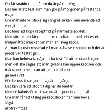
Du får snabbt reda på om du är på rätt väg.
Det här är ett test som man gör på morgonen på fastande
mage
Om man inte vill sticka sig i fingret så kan man använda ett
vanligt urintest
Det finns att köpa receptfritt på närmaste apotek.
Med sticktesten får man bättre resultat än med urintestet.
Midjemåttet minskar om man är i svag ketos.
Är man katosintresserad vill man ju ha svar snabbt och det är
precis vad testet ger.
Man kan behöva ta några olika test för att se utvecklingen
men det ska sägas att man givetvis kan uppnå ketosen och
märka detta helt utan att testa blod eller urin
gå ned i vikt
När ketosstickan ger utslag är du igång.
Det kan vara ett stöd till dig när du bantar.
Med en kalorisnål kost kan du äta i princip vad du vill.
Om man får ett utslag på ketostickan har man bevis.
allt-frakfritt.se