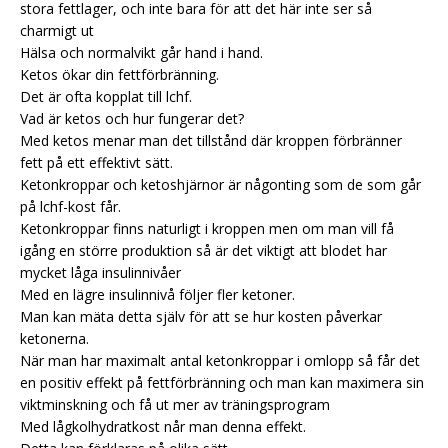
stora fettlager, och inte bara för att det här inte ser så
charmigt ut
Hälsa och normalvikt går hand i hand.
Ketos ökar din fettförbränning.
Det är ofta kopplat till lchf.
Vad är ketos och hur fungerar det?
Med ketos menar man det tillstånd där kroppen förbränner
fett på ett effektivt sätt.
Ketonkroppar och ketoshjärnor är någonting som de som går
på lchf-kost får.
Ketonkroppar finns naturligt i kroppen men om man vill få
igång en större produktion så är det viktigt att blodet har
mycket låga insulinnivåer
Med en lägre insulinnivå följer fler ketoner.
Man kan mäta detta själv för att se hur kosten påverkar
ketonerna.
När man har maximalt antal ketonkroppar i omlopp så får det
en positiv effekt på fettförbränning och man kan maximera sin
viktminskning och få ut mer av träningsprogram
Med lågkolhydratkost når man denna effekt.