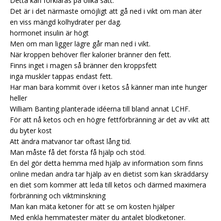
Detta kan förklaras på olika sätt.
Det är i det närmaste omöjligt att gå ned i vikt om man äter
en viss mängd kolhydrater per dag.
hormonet insulin är högt
Men om man ligger lägre går man ned i vikt.
När kroppen behöver fler kalorier bränner den fett.
Finns inget i magen så bränner den kroppsfett
inga muskler tappas endast fett.
Har man bara kommit över i ketos så känner man inte hunger
heller
William Banting planterade idéerna till bland annat LCHF.
För att nå ketos och en högre fettförbränning är det av vikt att
du byter kost
Att ändra matvanor tar oftast lång tid.
Man måste få det första få hjälp och stöd.
En del gör detta hemma med hjälp av information som finns
online medan andra tar hjälp av en dietist som kan skräddarsy
en diet som kommer att leda till ketos och därmed maximera
förbränning och viktminskning
Man kan mäta ketoner för att se om kosten hjälper
Med enkla hemmatester mäter du antalet blodketoner.