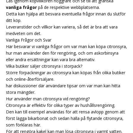
Läs igenom köpvillkoren noggrant och se till att granska
vanliga frågor
på de respektive webbplatserna.
Detta kan hjälpa att besvara eventuella frågor innan du slutför
ditt köp.
Leveranstider och villkor kan variera, så det är bra att vara
medveten om det.
Vanliga Frågor och Svar
Här besvarar vi vanliga frågor om var man kan köpa citronsyra,
hur man använder den för rengöring, och om askorbinsyra
eller andra ersättningar kan vara bra alternativ.
Vilka butiker säljer citronsyra i storpack?
Större förpackningar av citronsyra kan köpas från olika butiker
och online-återförsäljare.
har diskussioner där användare tipsar om var man kan hitta
stora mängder.
Hur använder man citronsyra vid rengöring?
Citronsyra är effektiv för olika typer av hushållsrengöring.
Den kan till exempel användas för att rensa avlopp genom att
först lägga bikarbonat och sedan hälla på flytande citronsyra,
som förklaras
här
.
För att rengöra kakel kan man lösa citronsyra i varmt vatten.