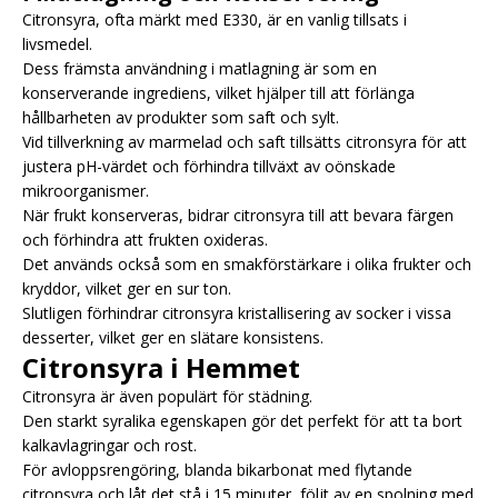
Citronsyra, ofta märkt med E330, är en vanlig tillsats i
livsmedel.
Dess främsta användning i matlagning är som en
konserverande ingrediens, vilket hjälper till att förlänga
hållbarheten av produkter som saft och sylt.
Vid tillverkning av marmelad och saft tillsätts citronsyra för att
justera pH-värdet och förhindra tillväxt av oönskade
mikroorganismer.
När frukt konserveras, bidrar citronsyra till att bevara färgen
och förhindra att frukten oxideras.
Det används också som en smakförstärkare i olika frukter och
kryddor, vilket ger en sur ton.
Slutligen förhindrar citronsyra kristallisering av socker i vissa
desserter, vilket ger en slätare konsistens.
Citronsyra i Hemmet
Citronsyra är även populärt för städning.
Den starkt syralika egenskapen gör det perfekt för att ta bort
kalkavlagringar och rost.
För avloppsrengöring, blanda bikarbonat med flytande
citronsyra och låt det stå i 15 minuter, följt av en spolning med