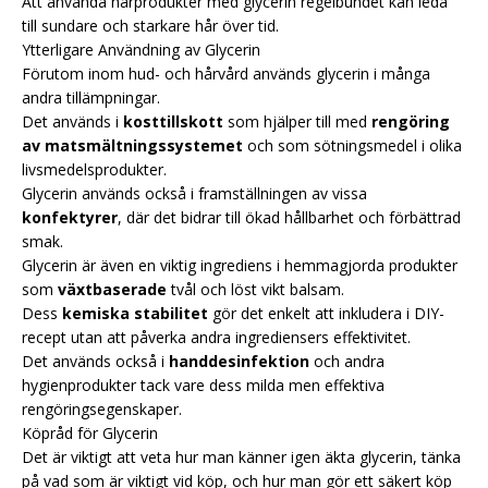
Att använda hårprodukter med glycerin regelbundet kan leda
till sundare och starkare hår över tid.
Ytterligare Användning av Glycerin
Förutom inom hud- och hårvård används glycerin i många
andra tillämpningar.
Det används i
kosttillskott
som hjälper till med
rengöring
av matsmältningssystemet
och som sötningsmedel i olika
livsmedelsprodukter.
Glycerin används också i framställningen av vissa
konfektyrer
, där det bidrar till ökad hållbarhet och förbättrad
smak.
Glycerin är även en viktig ingrediens i hemmagjorda produkter
som
växtbaserade
tvål och löst vikt balsam.
Dess
kemiska stabilitet
gör det enkelt att inkludera i DIY-
recept utan att påverka andra ingrediensers effektivitet.
Det används också i
handdesinfektion
och andra
hygienprodukter tack vare dess milda men effektiva
rengöringsegenskaper.
Köpråd för Glycerin
Det är viktigt att veta hur man känner igen äkta glycerin, tänka
på vad som är viktigt vid köp, och hur man gör ett säkert köp