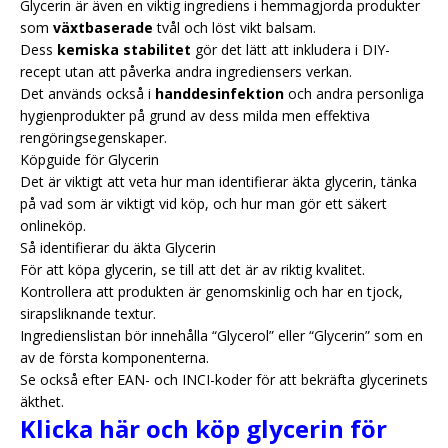
Glycerin är även en viktig ingrediens i hemmagjorda produkter
som
växtbaserade
tvål och löst vikt balsam.
Dess
kemiska stabilitet
gör det lätt att inkludera i DIY-
recept utan att påverka andra ingrediensers verkan.
Det används också i
handdesinfektion
och andra personliga
hygienprodukter på grund av dess milda men effektiva
rengöringsegenskaper.
Köpguide för Glycerin
Det är viktigt att veta hur man identifierar äkta glycerin, tänka
på vad som är viktigt vid köp, och hur man gör ett säkert
onlineköp.
Så identifierar du äkta Glycerin
För att köpa glycerin, se till att det är av riktig kvalitet.
Kontrollera att produkten är genomskinlig och har en tjock,
sirapsliknande textur.
Ingredienslistan bör innehålla “Glycerol” eller “Glycerin” som en
av de första komponenterna.
Se också efter EAN- och INCI-koder för att bekräfta glycerinets
äkthet.
Klicka här och köp glycerin för