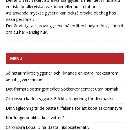
Det är oftast säkert att använda glycerin, men det finns alltid
en risk för allergiska reaktioner eller hudirritationer.
Att använda mycket glycerin kan också orsaka obehag hos
vissa personer.
Det är viktigt att prova glycerin på en liten hudyta först, särskilt
om du har känslig hud.
MENU
Så hittar mikrobryggerier och liknande en extra intäktsström i
befintlig verksamhet
Det främsta sötningsmedlet: Sockerkoncentrat utan bismak
Citronsyra kaffebryggare: Effektiv rengöring för din maskin
Din vägledning till de bästa tillfällena för att köpa askorbinsyra
Hur fungerar aktivt kol i vatten?
Citronsyra köpa: Dina Bästa Inköpsalternativ