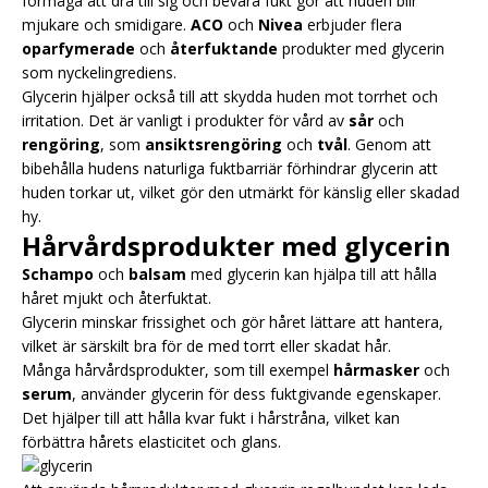
förmåga att dra till sig och bevara fukt gör att huden blir
mjukare och smidigare.
ACO
och
Nivea
erbjuder flera
oparfymerade
och
återfuktande
produkter med glycerin
som nyckelingrediens.
Glycerin hjälper också till att skydda huden mot torrhet och
irritation. Det är vanligt i produkter för vård av
sår
och
rengöring
, som
ansiktsrengöring
och
tvål
. Genom att
bibehålla hudens naturliga fuktbarriär förhindrar glycerin att
huden torkar ut, vilket gör den utmärkt för känslig eller skadad
hy.
Hårvårdsprodukter med glycerin
Schampo
och
balsam
med glycerin kan hjälpa till att hålla
håret mjukt och återfuktat.
Glycerin minskar frissighet och gör håret lättare att hantera,
vilket är särskilt bra för de med torrt eller skadat hår.
Många hårvårdsprodukter, som till exempel
hårmasker
och
serum
, använder glycerin för dess fuktgivande egenskaper.
Det hjälper till att hålla kvar fukt i hårstråna, vilket kan
förbättra hårets elasticitet och glans.