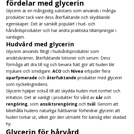
fördelar med glycerin
Glycerin är en mångsidig substans som används i många
produkter tack vare dess återfuktande och skyddande
egenskaper. Det är särskilt populärt i hud- och
hårvårdsprodukter och har andra praktiska tillämpningar i
vardagen.
Hudvård med glycerin
Glycerin används flitigt i hudvårdsprodukter som
ansiktskrämer, återfuktande lotioner och serum. Dess
förmåga att dra till sig och bevara fukt gör att huden blir
mjukare och smidigare.
ACO
och
Nivea
erbjuder flera
oparfymerade
och
återfuktande
produkter med glycerin
som nyckelingrediens.
Glycerin hjälper också till att skydda huden mot torrhet och
irritation. Det är vanligt i produkter för vård av
sår
och
rengöring
, som
ansiktsrengöring
och
tvål
. Genom att
bibehålla hudens naturliga fuktbarriär förhindrar glycerin att
huden torkar ut, vilket gör den utmärkt för känslig eller skadad
hy.
Glycerin för hårvård