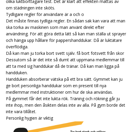
olika luktborttagare test. Det är klart att effekten mattas av
om städningen inte sköts.
Tydligare regler för användare är a och o
Det måste finnas tydliga regler. En sådan sak kan vara att man
ska torka av maskinen som man använt direkt efter
användning. För att göra detta lätt så kan man ställa ut sprayer
och hänga upp hållare för pappershanddukar. Då är luktätare
överflödiga.
Då kan man ju torka bort svett själv.
få bort fotsvett från skor
Dessutom så är det inte så dumt att uppmana medlemmar till
att ta med sig handdukar då de tränar. Då kan man ligga på
handduken.
Handduken absorberar vätska på ett bra sätt. Gymmet kan ju
ge bort personliga handdukar som en present till nya
medlemmar med instruktioner om hur de ska användas.
På gymmet får det inte lukta rök. Träning och rökning går ju
inte ihop, men den åsikten delas inte av alla. På gym borde det
inte vara tillåtet.
Personlig hygien är viktig