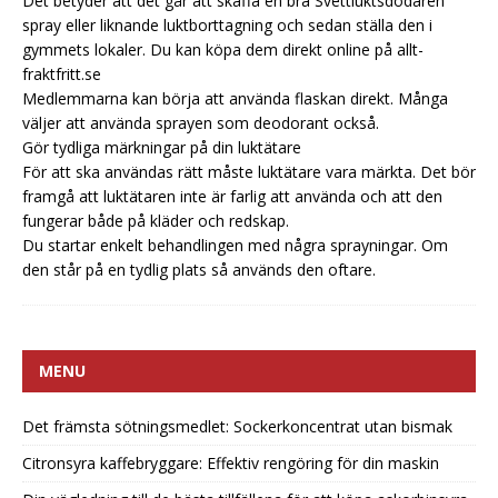
Det betyder att det går att skaffa en bra Svettluktsdödaren
spray eller liknande luktborttagning och sedan ställa den i
gymmets lokaler. Du kan köpa dem direkt online på allt-
fraktfritt.se
Medlemmarna kan börja att använda flaskan direkt. Många
väljer att använda sprayen som deodorant också.
Gör tydliga märkningar på din luktätare
För att ska användas rätt måste luktätare vara märkta. Det bör
framgå att luktätaren inte är farlig att använda och att den
fungerar både på kläder och redskap.
Du startar enkelt behandlingen med några sprayningar. Om
den står på en tydlig plats så används den oftare.
MENU
Det främsta sötningsmedlet: Sockerkoncentrat utan bismak
Citronsyra kaffebryggare: Effektiv rengöring för din maskin