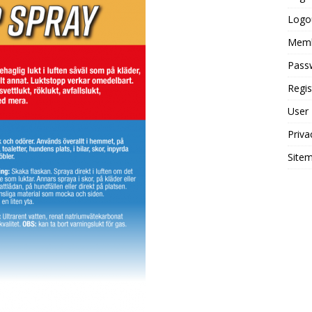
Logo
Mem
Pass
Regis
User
Priva
Site