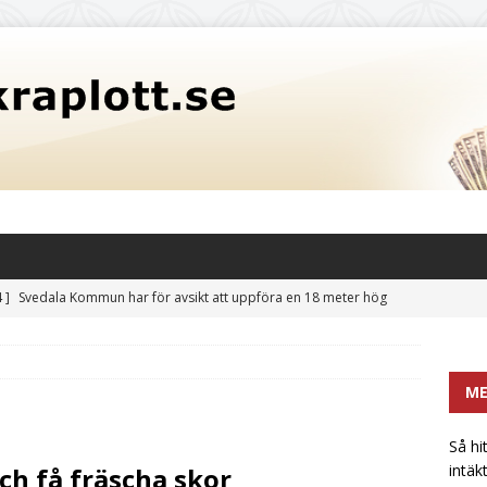
 ]
Svedala Kommun har för avsikt att uppföra en 18 meter hög
itet på 3,5 miljoner liter: En potentiell risk för fastighetsvärden
CATEGORIZED
M
 hittar mikrobryggerier och liknande en extra intäktsström i
t
UNCATEGORIZED
Så hi
intäk
ch få fräscha skor
främsta sötningsmedlet: Sockerkoncentrat utan bismak