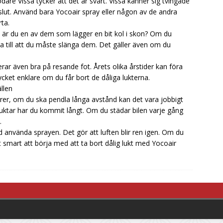
dödare
Vissa tycker att det är svårt. Vissa känner sig tvingade
slut. Använd bara Yocoair spray eller någon av de andra
ta.
e är du en av dem som lägger en bit kol i skon? Om du
a till att du måste slänga dem. Det gäller även om du
ar även bra på resande fot. Årets olika årstider kan föra
ycket enklare om du får bort de dåliga lukterna.
llen
odörer, om du ska pendla långa avstånd kan det vara jobbigt
uktar har du kommit långt. Om du städar bilen varje gång
.
d använda sprayen. Det gör att luften blir ren igen. Om du
 smart att börja med att ta bort dålig lukt med Yocoair