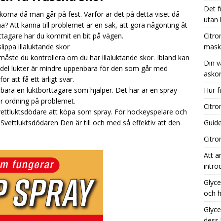
Det f
 skorna då man går på fest. Varför är det på detta viset då
utan
rna? Att känna till problemet är en sak, att göra någonting åt
nsyra kaffebryggare: Effektiv rengöring för din maskin
rttagare har du kommit en bit på vägen.
Citro
lippa illaluktande skor
mask
måste du kontrollera om du har illaluktande skor. Ibland kan
Din v
 vägledning till de bästa tillfällena för att köpa askorbinsyra
 En del lukter är mindre uppenbara för den som går med
askor
r att få ett ärligt svar.
 bara en luktborttagare som hjälper. Det här är en spray
Hur f
 fungerar aktivt kol i vatten?
UNCATEGORIZED
r ordning på problemet.
Citro
 Svettluktsdödare att köpa som spray. För hockeyspelare och
vettluktsdödaren Den är till och med så effektiv att den
Guide
Citro
Att a
intro
Glyce
och h
Glyce
dess