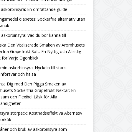
askorbinsyra: En omfattande guide
ngsmedel diabetes: Sockerfria alternativ utan
rsmak
g askorbinsyra: Vad du bör känna till
ska Den Vitaliserade Smaken av Aromhusets
rfria Grapefrukt Saft: En Nyttig och Allsidig
 för Varje Ögonblick
amin askorbinsyra: Nyckeln till starkt
nförsvar och hälsa
nta Dig med Den Pigga Smaken av
usets Sockerfria Grapefrukt Nektar: En
sam och Flexibel Läsk för Alla
ändigheter
nsyra storpack: Kostnadseffektiva Alternativ
torkök
åner och bruk av askorbinsyra som