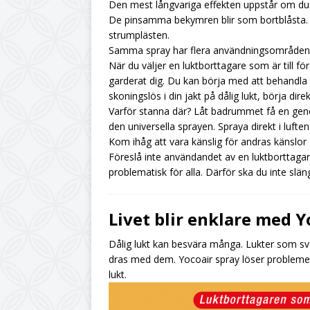
Den mest långvariga effekten uppstår om du 
De pinsamma bekymren blir som bortblåsta. F
strumplästen.
Samma spray har flera användningsområden
När du väljer en luktborttagare som är till f
garderat dig. Du kan börja med att behandla 
skoningslös i din jakt på dålig lukt, börja direk
Varför stanna där? Låt badrummet få en gen
den universella sprayen. Spraya direkt i luften
Kom ihåg att vara känslig för andras känslor
Föreslå inte användandet av en luktborttagare
problematisk för alla. Därför ska du inte släng
Livet blir enklare med Y
Dålig lukt kan besvära många. Lukter som svet
dras med dem. Yocoair spray löser problemet.
lukt.