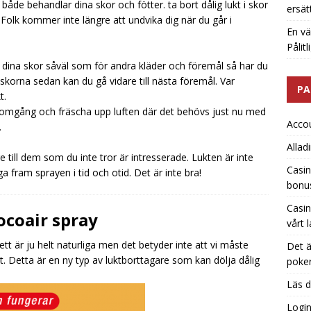
både behandlar dina skor och fötter.
ta bort dålig lukt i skor
ersät
olk kommer inte längre att undvika dig när du går i
En vä
Pålit
ör dina skor såväl som för andra kläder och föremål så har du
skorna sedan kan du gå vidare till nästa föremål. Var
PA
t.
omgång och fräscha upp luften där det behövs just nu med
Acco
.
Allad
 till dem som du inte tror är intresserade. Lukten är inte
Casin
a fram sprayen i tid och otid. Det är inte bra!
bonu
Casin
ocoair spray
vårt 
t är ju helt naturliga men det betyder inte att vi måste
Det ä
 Detta är en ny typ av luktborttagare som kan dölja dålig
poker
Läs d
Logi