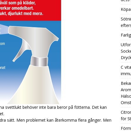
Köpa 
Sötni
efte
Farli
Utfor
Socke
Dryck
C vit
immu
Beka
Aromh
Hälso
Omst
t ha svettlukt behöver inte bara beror på fötterna. Det kan
Citro
et.
för S
andra sätt. Men problemet kan återkomma flera gånger. Men
.
Förm