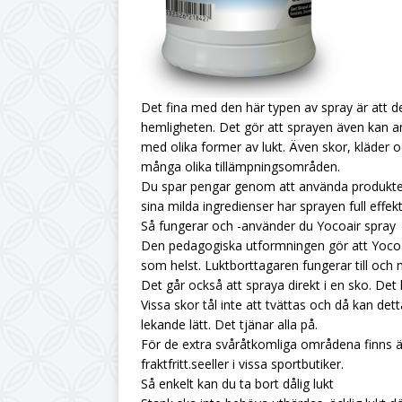
Det fina med den här typen av spray är att de
hemligheten. Det gör att sprayen även kan a
med olika former av lukt. Även skor, kläder o
många olika tillämpningsområden.
Du spar pengar genom att använda produkten
sina milda ingredienser har sprayen full effekt
Så fungerar och -använder du Yocoair spray
Den pedagogiska utformningen gör att Yocoa
som helst. Luktborttagaren fungerar till och 
Det går också att spraya direkt i en sko. Det 
Vissa skor tål inte att tvättas och då kan de
lekande lätt. Det tjänar alla på.
För de extra svåråtkomliga områdena finns äv
fraktfritt.seeller i vissa sportbutiker.
Så enkelt kan du ta bort dålig lukt