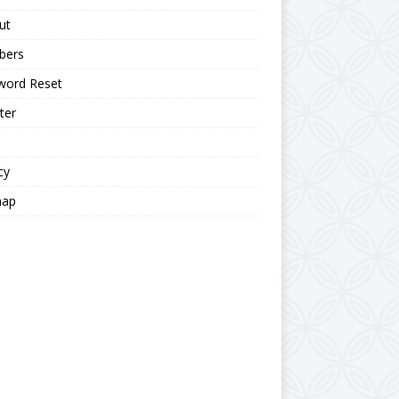
ut
bers
word Reset
ter
cy
map