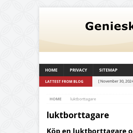
HOME
PRIVACY
SITEMAP
[ November 30, 2024
LATTEST FROM BLOG
oljetank med en kapac
HOME
luktborttagare
och livskvalitet
UN
[ August 6, 2026 ]
Så
luktborttagare
befintlig verksamhe
Köp en luktborttagare o
[ July 20, 2026 ]
Det 