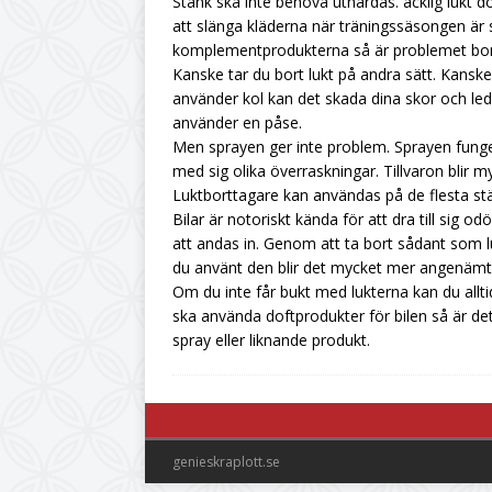
Stank ska inte behöva uthärdas.
äcklig lukt 
att slänga kläderna när träningssäsongen är 
komplementprodukterna så är problemet bor
Kanske tar du bort lukt på andra sätt. Kansk
använder kol kan det skada dina skor och led
använder en påse.
Men sprayen ger inte problem. Sprayen funger
med sig olika överraskningar. Tillvaron blir m
Luktborttagare kan användas på de flesta stä
Bilar är notoriskt kända för att dra till sig 
att andas in. Genom att ta bort sådant som l
du använt den blir det mycket mer angenämt
Om du inte får bukt med lukterna kan du allti
ska använda doftprodukter för bilen så är det
spray eller liknande produkt.
genieskraplott.se