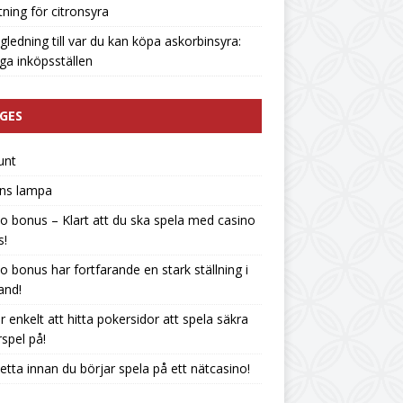
tning för citronsyra
gledning till var du kan köpa askorbinsyra:
liga inköpsställen
GES
unt
ins lampa
o bonus – Klart att du ska spela med casino
s!
o bonus har fortfarande en stark ställning i
land!
r enkelt att hitta pokersidor att spela säkra
spel på!
etta innan du börjar spela på ett nätcasino!
n