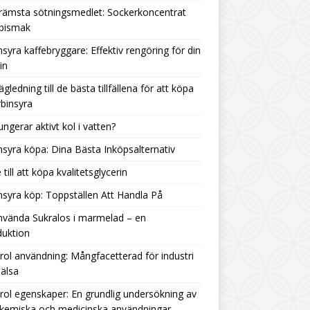
rämsta sötningsmedlet: Sockerkoncentrat
 bismak
nsyra kaffebryggare: Effektiv rengöring för din
in
ägledning till de bästa tillfällena för att köpa
binsyra
ungerar aktivt kol i vatten?
nsyra köpa: Dina Bästa Inköpsalternativ
 till att köpa kvalitetsglycerin
nsyra köp: Toppställen Att Handla På
nvända Sukralos i marmelad – en
duktion
rol användning: Mångfacetterad för industri
älsa
rol egenskaper: En grundlig undersökning av
 kemiska och medicinska användningar