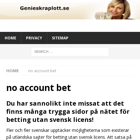
HOME
PRIVACY
SITEMAP
HOME
no account bet
no account bet
Du har sannolikt inte missat att det
finns många trygga sidor på nätet för
betting utan svensk licens!
Fler och fler svenskar upptäcker möjligheterna som existerar
på utländska sajter för betting utan svensk licens. Att satsa på