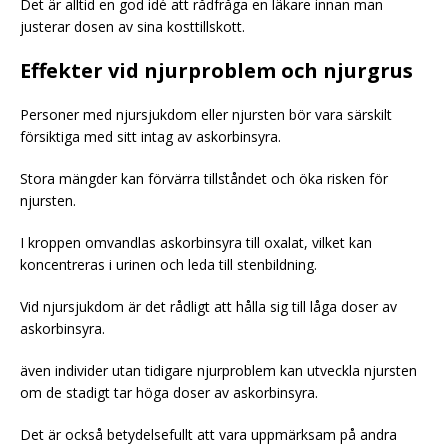
Det är alltid en god idé att rådfråga en läkare innan man
justerar dosen av sina kosttillskott.
Effekter vid njurproblem och njurgrus
Personer med njursjukdom eller njursten bör vara särskilt
försiktiga med sitt intag av askorbinsyra.
Stora mängder kan förvärra tillståndet och öka risken för
njursten.
I kroppen omvandlas askorbinsyra till oxalat, vilket kan
koncentreras i urinen och leda till stenbildning.
Vid njursjukdom är det rådligt att hålla sig till låga doser av
askorbinsyra.
även individer utan tidigare njurproblem kan utveckla njursten
om de stadigt tar höga doser av askorbinsyra.
Det är också betydelsefullt att vara uppmärksam på andra