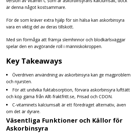
version av Vitamin C som är askorbinsyrans kalciumsalt; dock
är denna något kostsammare.
För de som kräver extra hjälp för sin hälsa kan askorbinsyra
vara en viktig del av deras tillskott.
Med sin förmåga att främja slemhinnor och blodkärlsväggar
spelar den en avgörande roll i människokroppen.
Key Takeaways
Överdriven användning av askorbinsyra kan ge magproblem
och njursten.
För att undvika fuktabsorption, förvara askorbinsyra lufttätt
och köp gärna från Allt-fraktfritt.se, Prisad och CDON.
C-vitaminets kalciumsalt är ett föredraget alternativ, även
om det är dyrare.
Väsentliga Funktioner och Källor för
Askorbinsyra