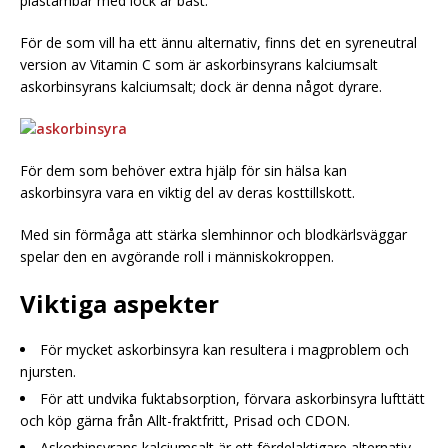
plastämbar med lock är bäst.
För de som vill ha ett ännu alternativ, finns det en syreneutral
version av Vitamin C som är askorbinsyrans kalciumsalt
askorbinsyrans kalciumsalt; dock är denna något dyrare.
För dem som behöver extra hjälp för sin hälsa kan
askorbinsyra vara en viktig del av deras kosttillskott.
Med sin förmåga att stärka slemhinnor och blodkärlsväggar
spelar den en avgörande roll i människokroppen.
Viktiga aspekter
För mycket askorbinsyra kan resultera i magproblem och
njursten.
För att undvika fuktabsorption, förvara askorbinsyra lufttätt
och köp gärna från Allt-fraktfritt, Prisad och CDON.
Askorbinsyrans kalciumsalt är ett fördelaktigare alternativ