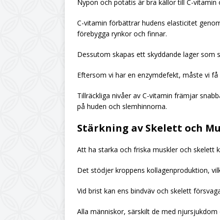
Nypon och potatis är bra källor till C-vitamin
C-vitamin förbättrar hudens elasticitet genom
förebygga rynkor och finnar.
Dessutom skapas ett skyddande lager som s
Eftersom vi har en enzymdefekt, måste vi få 
Tillräckliga nivåer av C-vitamin främjar snabba
på huden och slemhinnorna.
Stärkning av Skelett och M
Att ha starka och friska muskler och skelett kr
Det stödjer kroppens kollagenproduktion, vil
Vid brist kan ens bindväv och skelett försvaga
Alla människor, särskilt de med njursjukdom el