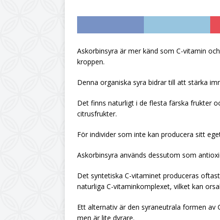
UNCATEGORIZED
[ July 6, 2026 ]
Citro
UNCATEGORIZED
Askorbinsyra är mer känd som C-vitamin och är
kroppen.
[ June 19, 2026 ]
Din
UNCATEGORIZED
Denna organiska syra bidrar till att stärka i
[ June 12, 2026 ]
Hur
Det finns naturligt i de flesta färska frukter o
citrusfrukter.
För individer som inte kan producera sitt eget 
Askorbinsyra används dessutom som antioxid
Det syntetiska C-vitaminet produceras oftast 
naturliga C-vitaminkomplexet, vilket kan or
Ett alternativ är den syraneutrala formen av
men är lite dyrare.