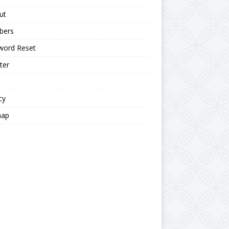
ut
bers
word Reset
ter
cy
map