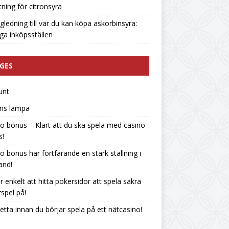
tning för citronsyra
gledning till var du kan köpa askorbinsyra:
liga inköpsställen
GES
unt
ins lampa
o bonus – Klart att du ska spela med casino
s!
o bonus har fortfarande en stark ställning i
land!
r enkelt att hitta pokersidor att spela säkra
spel på!
etta innan du börjar spela på ett nätcasino!
n