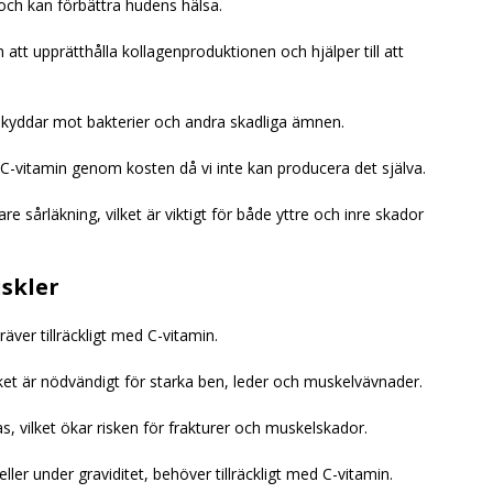
 och kan förbättra hudens hälsa.
 att upprätthålla kollagenproduktionen och hjälper till att
kyddar mot bakterier och andra skadliga ämnen.
C-vitamin genom kosten då vi inte kan producera det själva.
re sårläkning, vilket är viktigt för både yttre och inre skador
uskler
äver tillräckligt med C-vitamin.
ket är nödvändigt för starka ben, leder och muskelvävnader.
s, vilket ökar risken för frakturer och muskelskador.
ler under graviditet, behöver tillräckligt med C-vitamin.