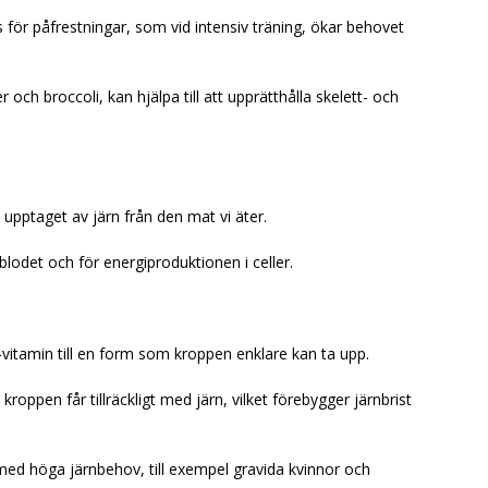
ts för påfrestningar, som vid intensiv träning, ökar behovet
 och broccoli, kan hjälpa till att upprätthålla skelett- och
 upptaget av järn från den mat vi äter.
 blodet och för energiproduktionen i celler.
-vitamin till en form som kroppen enklare kan ta upp.
oppen får tillräckligt med järn, vilket förebygger järnbrist
er med höga järnbehov, till exempel gravida kvinnor och