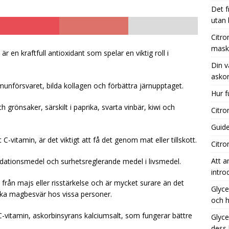
Det f
utan
nsyra kaffebryggare: Effektiv rengöring för din maskin
Citro
mask
 en kraftfull antioxidant som spelar en viktig roll i
Din v
 vägledning till de bästa tillfällena för att köpa askorbinsyra
askor
mmunförsvaret, bilda kollagen och förbättra järnupptaget.
Hur f
 fungerar aktivt kol i vatten?
UNCATEGORIZED
ch grönsaker, särskilt i paprika, svarta vinbär, kiwi och
Citro
Guide
C-vitamin, är det viktigt att få det genom mat eller tillskott.
Citro
Att a
ationsmedel och surhetsreglerande medel i livsmedel.
intro
från majs eller risstärkelse och är mycket surare än det
Glyce
saka magbesvär hos vissa personer.
och h
 C-vitamin, askorbinsyrans kalciumsalt, som fungerar bättre
Glyce
dess