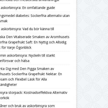
askorbinsyra: En omfattande guide
ngsmedel diabetes: Sockerfria alternativ utan
rsmak
g askorbinsyra: Vad du bör känna till
ska Den Vitaliserade Smaken av Aromhusets
rfria Grapefrukt Saft: En Nyttig och Allsidig
 för Varje Ögonblick
amin askorbinsyra: Nyckeln till starkt
nförsvar och hälsa
nta Dig med Den Pigga Smaken av
usets Sockerfria Grapefrukt Nektar: En
sam och Flexibel Läsk för Alla
ändigheter
nsyra storpack: Kostnadseffektiva Alternativ
torkök
åner och bruk av askorbinsyra som