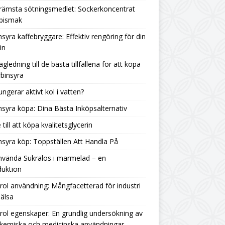
rämsta sötningsmedlet: Sockerkoncentrat
 bismak
nsyra kaffebryggare: Effektiv rengöring för din
in
ägledning till de bästa tillfällena för att köpa
binsyra
ungerar aktivt kol i vatten?
nsyra köpa: Dina Bästa Inköpsalternativ
 till att köpa kvalitetsglycerin
nsyra köp: Toppställen Att Handla På
nvända Sukralos i marmelad – en
duktion
rol användning: Mångfacetterad för industri
älsa
rol egenskaper: En grundlig undersökning av
 kemiska och medicinska användningar