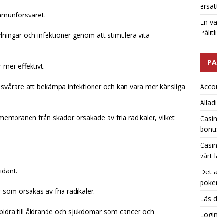
ersät
 immunförsvaret.
En vä
Pålit
lningar och infektioner genom att stimulera vita
PA
mer effektivt.
 svårare att bekämpa infektioner och kan vara mer känsliga
Acco
Allad
llmembranen från skador orsakade av fria radikaler, vilket
Casin
bonu
Casin
vårt 
idant.
Det ä
poker
 som orsakas av fria radikaler.
Läs d
h bidra till åldrande och sjukdomar som cancer och
Logi