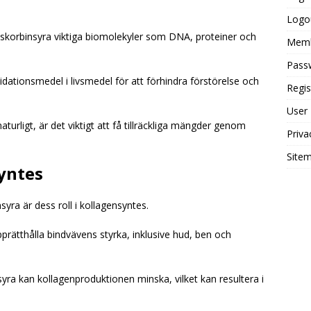
Logo
askorbinsyra viktiga biomolekyler som DNA, proteiner och
Mem
Pass
ationsmedel i livsmedel för att förhindra förstörelse och
Regis
User
turligt, är det viktigt att få tillräckliga mängder genom
Priva
Site
yntes
yra är dess roll i kollagensyntes.
prätthålla bindvävens styrka, inklusive hud, ben och
syra kan kollagenproduktionen minska, vilket kan resultera i