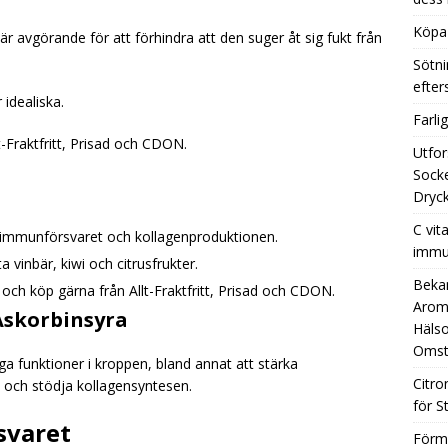
Köpa 
 är avgörande för att förhindra att den suger åt sig fukt från
Sötni
efte
idealiska.
Farli
t-Fraktfritt, Prisad och CDON.
Utfor
Socke
Dryck
C vit
r immunförsvaret och kollagenproduktionen.
immu
a vinbär, kiwi och citrusfrukter.
Beka
e och köp gärna från Allt-Fraktfritt, Prisad och CDON.
Aromh
Askorbinsyra
Hälso
Omst
iga funktioner i kroppen, bland annat att stärka
Citro
 och stödja kollagensyntesen.
för S
svaret
Förm