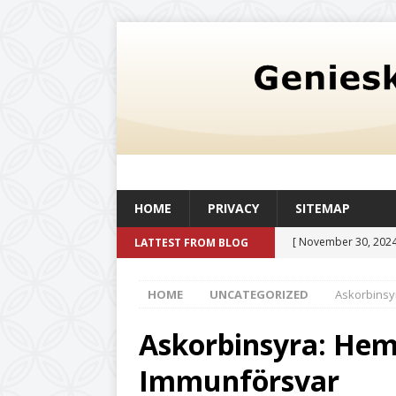
HOME
PRIVACY
SITEMAP
[ November 30, 2024
LATTEST FROM BLOG
oljetank med en kapac
HOME
UNCATEGORIZED
Askorbinsyr
och livskvalitet
UN
[ August 6, 2026 ]
Så
Askorbinsyra: Heml
befintlig verksamhe
Immunförsvar
[ July 20, 2026 ]
Det 