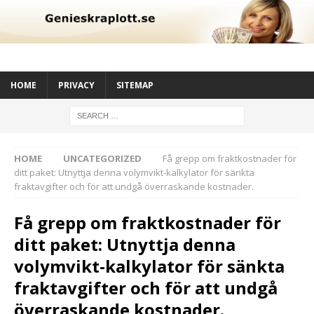
HOME
PRIVACY
SITEMAP
HOME
UNCATEGORIZED
Få grepp om fraktkostnader för
ditt paket: Utnyttja denna volymvikt-kalkylator för sänkta
fraktavgifter och för att undgå överraskande kostnader.
Få grepp om fraktkostnader för
ditt paket: Utnyttja denna
volymvikt-kalkylator för sänkta
fraktavgifter och för att undgå
överraskande kostnader.