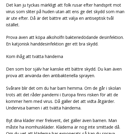
Det kan ju tyckas märkligt att folk rusar efter handsprit mot
virus som sliter på huden utan att ens ge det skydd som man
är ute efter. Då är det bättre att välja en antiseptisk tvål
istället.
Prova även att köpa alkoholfri bakteriedödande desinfektion.
En katjonisk handdesinfektion ger ett bra skydd.
Kom ihåg att tvätta händerna
Den som bor själv har kanske ett bättre skydd. Du kan även
prova att använda den antibakteriella sprayen.
Svårare blir det om du har barn hemma. Om de går i skolan
trots att det råder pandemi i Europa finns risken för att de
kommer hem med virus. Då gäller det att vidta åtgärder.
Undervisa barnen i att tvätta händerna.
Byt dina kläder mer frekvent, det gäller även barnen. Man
måste ha inomhuskläder. Kläderna är nog inte smittade då.
Om du vet att kläderna har exponerats så kan du spraya