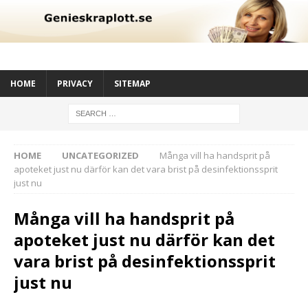
HOME
PRIVACY
SITEMAP
HOME
UNCATEGORIZED
Många vill ha handsprit på
apoteket just nu därför kan det vara brist på desinfektionssprit
just nu
Många vill ha handsprit på
apoteket just nu därför kan det
vara brist på desinfektionssprit
just nu