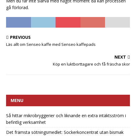
Men du får inte slarva med något moment då kan processen
gå förlorad.
PREVIOUS
Läs allt om Senseo kaffe med Senseo kaffepads
NEXT
Köp en luktborttagare och få fräscha skor
MENU
Så hittar mikrobryggerier och liknande en extra intäktsström i
befintlig verksamhet
Det främsta sötningsmedlet: Sockerkoncentrat utan bismak