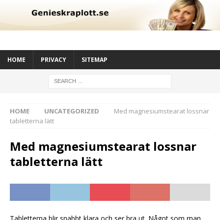
HOME
PRIVACY
SITEMAP
HOME
UNCATEGORIZED
Med magnesiumstearat lossnar
tabletterna lätt
Med magnesiumstearat lossnar
tabletterna lätt
Tabletterna blir snabbt klara och ser bra ut. Något som man