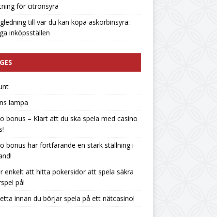
tning för citronsyra
gledning till var du kan köpa askorbinsyra:
liga inköpsställen
GES
unt
ins lampa
o bonus – Klart att du ska spela med casino
s!
o bonus har fortfarande en stark ställning i
land!
r enkelt att hitta pokersidor att spela säkra
spel på!
etta innan du börjar spela på ett nätcasino!
n