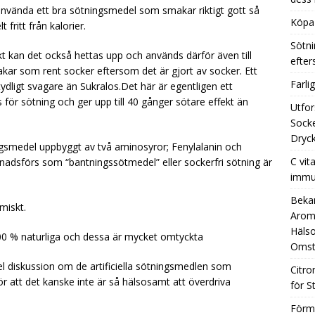
 använda ett bra sötningsmedel som smakar riktigt gott så
Köpa 
 fritt från kalorier.
Sötni
kt kan det också hettas upp och används därför även till
efte
akar som rent socker eftersom det är gjort av socker. Ett
Farli
dligt svagare än Sukralos.Det här är egentligen ett
ör sötning och ger upp till 40 gånger sötare effekt än
Utfor
Socke
Dryck
gsmedel uppbyggt av två aminosyror; Fenylalanin och
C vit
adsförs som “bantningssötmedel” eller sockerfri sötning är
immu
Beka
miskt.
Aromh
Hälso
100 % naturliga och dessa är mycket omtyckta
Omst
l diskussion om de artificiella sötningsmedlen som
Citro
 att det kanske inte är så hälsosamt att överdriva
för S
Förm