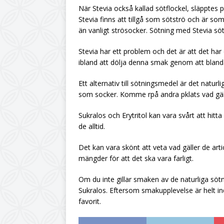
När Stevia också kallad sötflockel, släppte
Stevia finns att tillgå som sötströ och är s
än vanligt strösocker. Sötning med Stevia sö
Stevia har ett problem och det är att det har 
ibland att dölja denna smak genom att blanda
Ett alternativ till sötningsmedel är det natur
som socker. Komme rpå andra pklats vad gäll
Sukralos och Erytritol kan vara svårt att hitta 
de alltid.
Det kan vara skönt att veta vad gäller de art
mängder för att det ska vara farligt.
Om du inte gillar smaken av de naturliga sötn
Sukralos. Eftersom smakupplevelse är helt ind
favorit.