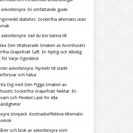
askorbinsyra: En omfattande guide
ngsmedel diabetes: Sockerfria alternativ utan
rsmak
g askorbinsyra: Vad du bör känna till
ska Den Vitaliserade Smaken av Aromhusets
rfria Grapefrukt Saft: En Nyttig och Allsidig
 för Varje Ögonblick
amin askorbinsyra: Nyckeln till starkt
nförsvar och hälsa
nta Dig med Den Pigga Smaken av
usets Sockerfria Grapefrukt Nektar: En
sam och Flexibel Läsk för Alla
ändigheter
nsyra storpack: Kostnadseffektiva Alternativ
torkök
åner och bruk av askorbinsyra som