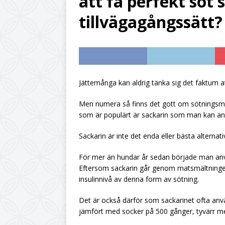
att få perfekt söt
UNCATEGORIZED
tillvägagångssätt?
[ July 6, 2026 ]
Citro
UNCATEGORIZED
[ June 19, 2026 ]
Din
Jättemånga kan aldrig tänka sig det faktum att
UNCATEGORIZED
[ June 12, 2026 ]
Hur
Men numera så finns det gott om sötningsmed
som är populärt är sackarin som man kan a
Sackarin är inte det enda eller bästa alternativ
För mer än hundar år sedan började man anv
Eftersom sackarin går genom matsmältningen
insulinnivå av denna form av sötning.
Det är också därför som sackarinet ofta anvä
jämfört med socker på 500 gånger, tyvärr m