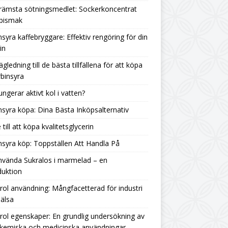
rämsta sötningsmedlet: Sockerkoncentrat
 bismak
nsyra kaffebryggare: Effektiv rengöring för din
in
ägledning till de bästa tillfällena för att köpa
binsyra
ungerar aktivt kol i vatten?
nsyra köpa: Dina Bästa Inköpsalternativ
 till att köpa kvalitetsglycerin
nsyra köp: Toppställen Att Handla På
nvända Sukralos i marmelad – en
duktion
rol användning: Mångfacetterad för industri
älsa
rol egenskaper: En grundlig undersökning av
 kemiska och medicinska användningar