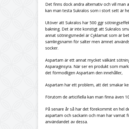
Det finns dock andra alternativ och vill man
kan man testa Sukralos som i stort sett är helt
Utöver att Sukralos har 500 ggr sötningseffe
bakning. Det är inte konstigt att Sukralos sm
annat sötningsmedel är Cyklamat som är bety
samlingsnamn för salter men ämnet används f
socker.
Aspartam är ett annat mycket välkänt sötnin
Asparaginsyra. När ser en produkt som markn
det förmodligen Aspartam den innehåller,
Aspartam har ett problem, att det smakar ke
Förutom de articifiella kan man finna även 
På senare år så har det förekommit en hel de
aspartam och sackarin och man har varnat för
användandet av dessa.