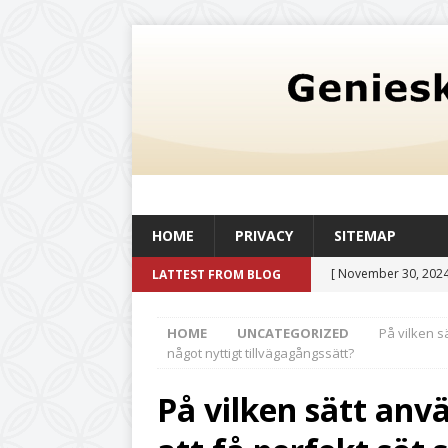
HOME
PRIVACY
SITEMAP
[ November 30, 2024
LATTEST FROM BLOG
oljetank med en kapac
HOME
UNCATEGORIZED
På vilken s
och livskvalitet
UN
något nyttigt tillvägagångssätt?
[ August 6, 2026 ]
Så
På vilken sätt anv
befintlig verksamhe
[ July 20, 2026 ]
Det 