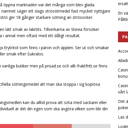
ersät
s på öppna marknaden var det många som blev glada.
om namnet säger ett slags strösötmedel fast mycket nyttigare
En vä
tströ ger 18 gånger starkare sötning än strösocker.
Pålit
en lätt smak av lakrtits. Tillverkarna av Stevia försöker
 i annat men oftast med ett dåligt resultat.
PA
liga Erytritol som finns i päron och äpplen. Ser ut och smakar
Acco
er smak efter Sukralos.
Allad
i vanliga butiker men på prisad.se och allt-fraktfritt.se finns
Casin
bonu
icifiella sötningsmedel att man ska stoppa i sig kopiösa
Casin
vårt 
Det ä
ingsmedlen kan du alltid prova att söta med sackarin eller
poker
ividuell är det din egen som ska avgöra vilken som blir din
Läs d
Logi