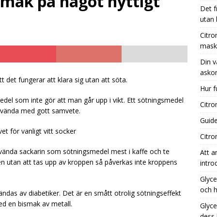
 smak på något nyttigt
Det f
utan
nsyra kaffebryggare: Effektiv rengöring för din maskin
Citro
mask
Din v
 vägledning till de bästa tillfällena för att köpa askorbinsyra
askor
 det fungerar att klara sig utan att söta.
Hur f
 fungerar aktivt kol i vatten?
UNCATEGORIZED
el som inte gör att man går upp i vikt. Ett sötningsmedel
Citro
nvända med gott samvete.
Guide
et för vanligt vitt socker
Citro
ända sackarin som sötningsmedel mest i kaffe och te
Att a
 utan att tas upp av kroppen så påverkas inte kroppens
intro
Glyce
och h
ndas av diabetiker. Det är en smått otrolig sötningseffekt
ed en bismak av metall.
Glyce
dess