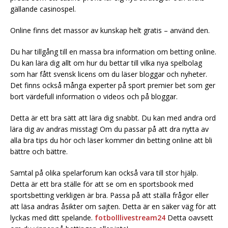
gällande casinospel.
Online finns det massor av kunskap helt gratis – använd den.
Du har tillgång till en massa bra information om betting online.
Du kan lära dig allt om hur du bettar till vilka nya spelbolag
som har fått svensk licens om du läser bloggar och nyheter.
Det finns också många experter på sport premier bet som ger
bort värdefull information o videos och på bloggar.
Detta är ett bra sätt att lära dig snabbt. Du kan med andra ord
lära dig av andras misstag! Om du passar på att dra nytta av
alla bra tips du hör och läser kommer din betting online att bli
bättre och bättre.
Samtal på olika spelarforum kan också vara till stor hjälp.
Detta är ett bra ställe för att se om en sportsbook med
sportsbetting verkligen är bra. Passa på att ställa frågor eller
att läsa andras åsikter om sajten. Detta är en säker väg för att
lyckas med ditt spelande.
fotbolllivestream24
Detta oavsett