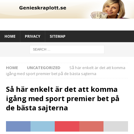
HOME
PRIVACY
SITEMAP
HOME
UNCATEGORIZED
Så här enkelt är det att komma
igång med sport premier bet på de bästa sajterna
Så här enkelt är det att komma
igång med sport premier bet på
de bästa sajterna