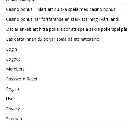
Casino bonus – Klart att du ska spela med casino bonus!
Casino bonus har fortfarande en stark ställning i vårt land!
Det är enkelt att hitta pokersidor att spela säkra pokerspel på!
Läs detta innan du börjar spela på ett nätcasino!
Login
Logout
Members
Password Reset
Register
User
Privacy
Sitemap