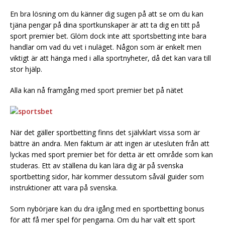
En bra lösning om du känner dig sugen på att se om du kan
tjäna pengar på dina sportkunskaper är att ta dig en titt på
sport premier bet. Glöm dock inte att sportsbetting inte bara
handlar om vad du vet i nuläget. Någon som är enkelt men
viktigt är att hänga med i alla sportnyheter, då det kan vara till
stor hjälp.
Alla kan nå framgång med sport premier bet på nätet
När det gäller sportbetting finns det självklart vissa som är
bättre än andra. Men faktum är att ingen är utesluten från att
lyckas med sport premier bet för detta är ett område som kan
studeras. Ett av ställena du kan lära dig är på svenska
sportbetting sidor, här kommer dessutom såväl guider som
instruktioner att vara på svenska.
Som nybörjare kan du dra igång med en sportbetting bonus
för att få mer spel för pengarna. Om du har valt ett sport