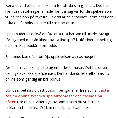
Bena ut vad ett casino ska ha för att du ska gilla det. Det här
kan röra betalningar. Zimpler lämpar sig väl för de spelare som
vill ha casinon på faktura. PayPal är en betalväxel som erbjuder
olika e-plånbokstjänster till casinon online.
Spelutbudet är också en faktor att ta hänsyn till. Är det viktigt
för dig med mer än klassiska casinospel? Nuförtiden är betting
nästan lika populärt som odds.
En bonus kan ofta förhöja upplevelsen av casinospel
De flesta svenska spelbolag erbjuder bonusar. Det beror på
den nya svenska spellicensen. Därför ska du leta efter casino
online som ger dig en bra bonus.
Bonusar betalas oftast ut som pengar eller free spins.
bästa
casino online svenska spelautomater och casinos på
nätet
När du vet vilken typ av bonus som du vill blir det
enklare att jämföra. Då kan du välja spelsajt direkt.