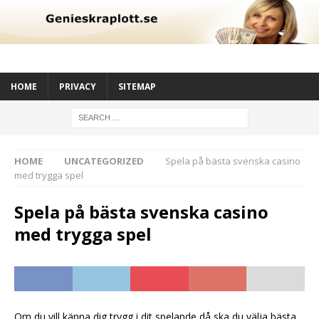
HOME
PRIVACY
SITEMAP
HOME
UNCATEGORIZED
Spela på bästa svenska casino
med trygga spel
Spela på bästa svenska casino
med trygga spel
Om du vill känna dig trygg i dit spelande då ska du välja bästa