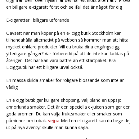
cigg från den “över hyllan” är det här ett klokt alternativ. Pröva
en billigare e-cigarett först och se ifall det är något för dig
E-cigaretter i billigare utförande
Oavsett när man köper på en e- cigg butik Stockholm kan
tillhandahålla alternativt på webben så kommer man att hitta
mycket enklare produkter. Vill du bruka dina engångscigg
ytterligare gånger? Var förberedd på att de inte kan laddas på
återigen. Det här kan vara bättre än ett startpaket. Bra
Elciggbutik har ett billigare urval också.
En massa skilda smaker för roligare blossande som inte är
vådlig
En e cigg butik ger kuligare shopping, välj bland en uppsjö
annorlunda smaker. Det är den speciella e-juicen som ger den
goda aromen. Du kan välja fruktsmaker eller smaker som
påminner om tobak.
vejpa
Med en el-cigarett kan du bege dej
ut på nya äventyr skulle man kunna säga.