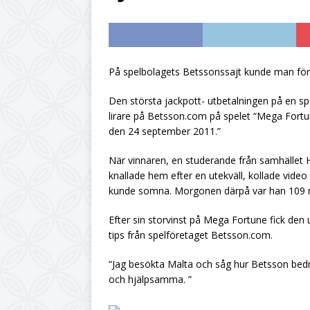
UNCATEGORIZED
[ July 6, 2026 ]
Citro
UNCATEGORIZED
På spelbolagets Betssonssajt kunde man före
[ June 19, 2026 ]
Din
Den största jackpott- utbetalningen på en s
UNCATEGORIZED
lirare på Betsson.com på spelet “Mega Fortu
den 24 september 2011.”
[ June 12, 2026 ]
Hur
När vinnaren, en studerande från samhället 
knallade hem efter en utekväll, kollade vid
kunde somna. Morgonen därpå var han 109 mi
Efter sin storvinst på Mega Fortune fick den
tips från spelföretaget Betsson.com.
“Jag besökta Malta och såg hur Betsson bedre
och hjälpsamma. ”