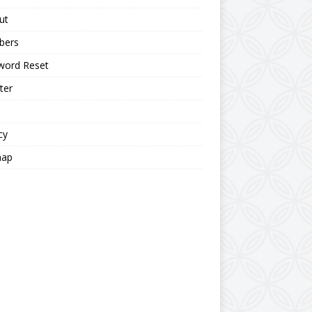
ut
bers
word Reset
ter
cy
map