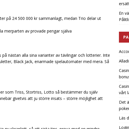
ersät
En vä
inster på 24 500 000 kr sammanlagt, medan Trio delar ut
Pålit
lla merparten av provade pengar själva
PA
Acco
på nästan alla sina varianter av tävlingar och lotterier. Inte
Allad
ouletter, Black Jack, enarmade spelautomater med mera. Så
Casin
bonu
Casin
er som Triss, Stortriss, Lotto så bestämmer du själv
vårt 
nebär givetvis att ju större insats – större möjlighet att
Det ä
poker
Läs d
Logi
e ny skraplott, så ett sista tips, prova med en mindre