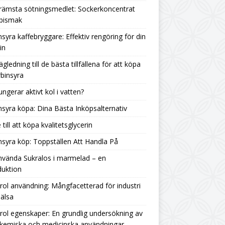
rämsta sötningsmedlet: Sockerkoncentrat
 bismak
nsyra kaffebryggare: Effektiv rengöring för din
in
ägledning till de bästa tillfällena för att köpa
binsyra
ungerar aktivt kol i vatten?
nsyra köpa: Dina Bästa Inköpsalternativ
 till att köpa kvalitetsglycerin
nsyra köp: Toppställen Att Handla På
nvända Sukralos i marmelad – en
duktion
rol användning: Mångfacetterad för industri
älsa
rol egenskaper: En grundlig undersökning av
 kemiska och medicinska användningar