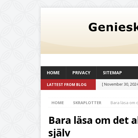
HOME
PRIVACY
SITEMAP
[ November 30, 2024
LATTEST FROM BLOG
oljetank med en kapac
HOME
SKRAPLOTTER
Bara läsa om d
och livskvalitet
UN
[ August 6, 2026 ]
Så
Bara läsa om det a
befintlig verksamhe
själv
[ July 20, 2026 ]
Det 