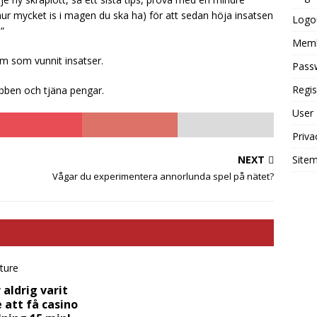
hur mycket is i magen du ska ha) för att sedan höja insatsen
Logo
”
Mem
dem som vunnit insatser.
Pass
Regis
ebben och tjäna pengar.
User
Priva
NEXT
Site
Vågar du experimentera annorlunda spel på nätet?
 aldrig varit
 att få casino