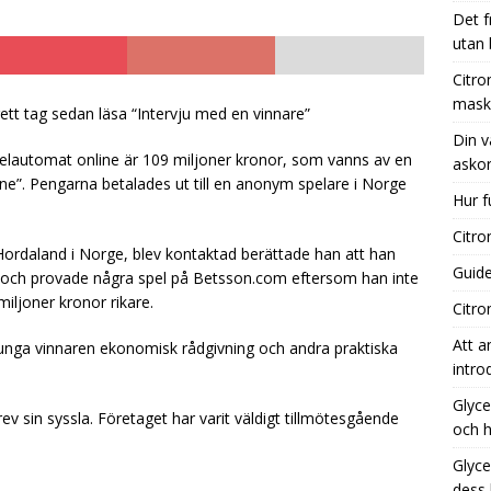
Det f
utan
nsyra kaffebryggare: Effektiv rengöring för din maskin
Citro
mask
tt tag sedan läsa “Intervju med en vinnare”
Din v
 vägledning till de bästa tillfällena för att köpa askorbinsyra
pelautomat online är 109 miljoner kronor, som vanns av en
askor
ne”. Pengarna betalades ut till en anonym spelare i Norge
Hur f
 fungerar aktivt kol i vatten?
UNCATEGORIZED
Citro
Hordaland i Norge, blev kontaktad berättade han att han
Guide
eo och provade några spel på Betsson.com eftersom han inte
ljoner kronor rikare.
Citro
Att a
 unga vinnaren ekonomisk rådgivning och andra praktiska
intro
Glyce
v sin syssla. Företaget har varit väldigt tillmötesgående
och h
Glyce
dess