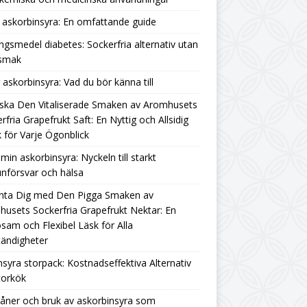
askorbinsyra: En omfattande guide
ngsmedel diabetes: Sockerfria alternativ utan
rsmak
g askorbinsyra: Vad du bör känna till
ska Den Vitaliserade Smaken av Aromhusets
rfria Grapefrukt Saft: En Nyttig och Allsidig
 för Varje Ögonblick
amin askorbinsyra: Nyckeln till starkt
nförsvar och hälsa
nta Dig med Den Pigga Smaken av
usets Sockerfria Grapefrukt Nektar: En
sam och Flexibel Läsk för Alla
ändigheter
nsyra storpack: Kostnadseffektiva Alternativ
torkök
åner och bruk av askorbinsyra som