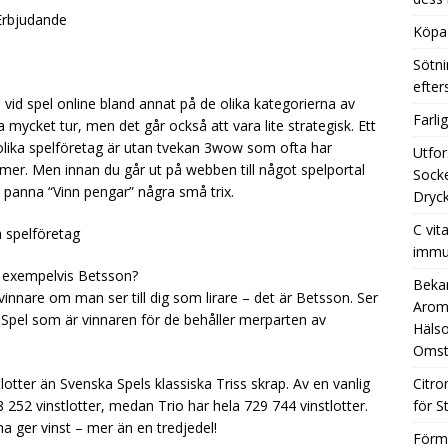
 Erbjudande
Köpa 
Sötni
efte
vid spel online bland annat på de olika kategorierna av
Farli
ha mycket tur, men det går också att vara lite strategisk. Ett
olika spelföretag är utan tvekan 3wow som ofta har
Utfor
r mer. Men innan du går ut på webben till något spelportal
Socke
din panna “Vinn pengar” några små trix.
Dryck
C vit
a spelföretag
immu
r exempelvis Betsson?
Beka
vinnare om man ser till dig som lirare – det är Betsson. Ser
Aromh
 Spel som är vinnaren för de behåller merparten av
Hälso
Omst
lotter än Svenska Spels klassiska Triss skrap. Av en vanlig
Citro
8 252 vinstlotter, medan Trio har hela 729 744 vinstlotter.
för S
na ger vinst – mer än en tredjedel!
Förm