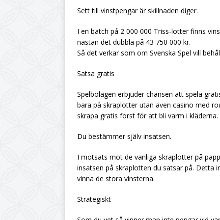
Sett till vinstpengar är skillnaden diger.
I en batch på 2 000 000 Triss-lotter finns v
nästan det dubbla på 43 750 000 kr.
Så det verkar som om Svenska Spel vill behå
Satsa gratis
Spelbolagen erbjuder chansen att spela gratis 
bara på skraplotter utan även casino med r
skrapa gratis först för att bli varm i kläderna.
Du bestämmer själv insatsen.
I motsats mot de vanliga skraplotter på papp
insatsen på skraplotten du satsar på. Detta in
vinna de stora vinsterna.
Strategiskt
Som du vet så vinner man inte pengar vid varj