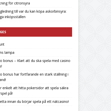
tning för citronsyra
gledning till var du kan köpa askorbinsyra:
liga inköpsställen
GES
unt
ins lampa
o bonus – Klart att du ska spela med casino
s!
o bonus har fortfarande en stark ställning i
land!
r enkelt att hitta pokersidor att spela säkra
spel på!
etta innan du börjar spela på ett nätcasino!
n