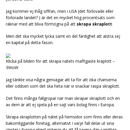
Jag kommer ej ihåg siffran, men i USA (det förlovade eller
förlorade landet? ) är det en mycket hög procentsats som
räknar med att bliva förmögna på att
skrapa skraplott
.
Men det ska mycket lycka samt en del färdighet att alstra sej
en kapital på detta fason.
Klicka på bilden för att skrapa nätets maffigaste kraplott –
3WoW
Jag tänkte visa några genvägar att ta för att öka chanserna
eller oddsen som det ska heta när vi snackar raspa skraplott.
Det finns många fallgropar när man skrapar skraplott och en
av dem är att ej spela på en sajt vars bolag finns i Europa.
Skrapa skraplotten på nätet på hemsidor som finns eller deras
bakomliggande företag, alternativt i varje fall delar ut sina
vinster i Europa eljest riskerar du att få taxera dän samtliga