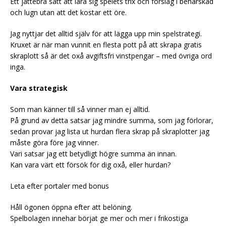
Ett jättebra sätt att lära sig spelets trix och förslag i behärskad
och lugn utan att det kostar ett öre.
Jag nyttjar det alltid själv för att lägga upp min spelstrategi.
Kruxet är när man vunnit en flesta pott på att skrapa gratis
skraplott så är det oxå avgiftsfri vinstpengar – med övriga ord
inga.
Vara strategisk
Som man känner till så vinner man ej alltid.
På grund av detta satsar jag mindre summa, som jag förlorar,
sedan provar jag lista ut hurdan flera skrap på skraplotter jag
måste göra före jag vinner.
Vari satsar jag ett betydligt högre summa än innan.
Kan vara värt ett försök för dig oxå, eller hurdan?
Leta efter portaler med bonus
Håll ögonen öppna efter att belöning.
Spelbolagen innehar börjat ge mer och mer i frikostiga