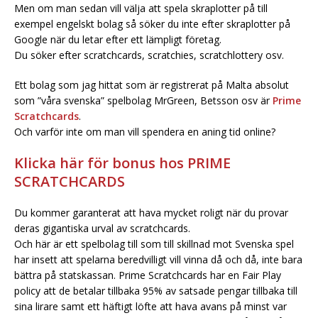
Men om man sedan vill välja att spela skraplotter på till
exempel engelskt bolag så söker du inte efter skraplotter på
Google när du letar efter ett lämpligt företag.
Du söker efter scratchcards, scratchies, scratchlottery osv.
Ett bolag som jag hittat som är registrerat på Malta absolut
som ”våra svenska” spelbolag MrGreen, Betsson osv är
Prime
Scratchcards
.
Och varför inte om man vill spendera en aning tid online?
Klicka här för bonus hos PRIME
SCRATCHCARDS
Du kommer garanterat att hava mycket roligt när du provar
deras gigantiska urval av scratchcards.
Och här är ett spelbolag till som till skillnad mot Svenska spel
har insett att spelarna beredvilligt vill vinna då och då, inte bara
bättra på statskassan. Prime Scratchcards har en Fair Play
policy att de betalar tillbaka 95% av satsade pengar tillbaka till
sina lirare samt ett häftigt löfte att hava avans på minst var