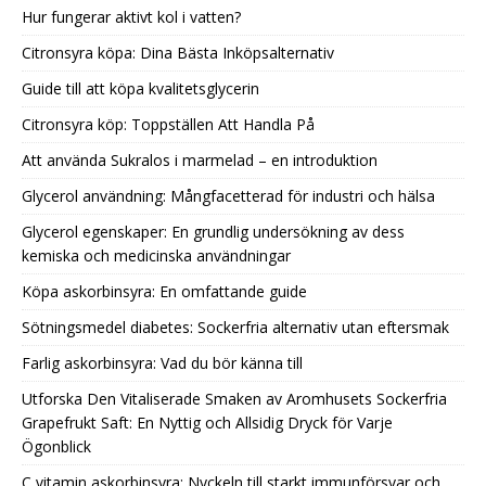
Hur fungerar aktivt kol i vatten?
Citronsyra köpa: Dina Bästa Inköpsalternativ
Guide till att köpa kvalitetsglycerin
Citronsyra köp: Toppställen Att Handla På
Att använda Sukralos i marmelad – en introduktion
Glycerol användning: Mångfacetterad för industri och hälsa
Glycerol egenskaper: En grundlig undersökning av dess
kemiska och medicinska användningar
Köpa askorbinsyra: En omfattande guide
Sötningsmedel diabetes: Sockerfria alternativ utan eftersmak
Farlig askorbinsyra: Vad du bör känna till
Utforska Den Vitaliserade Smaken av Aromhusets Sockerfria
Grapefrukt Saft: En Nyttig och Allsidig Dryck för Varje
Ögonblick
C vitamin askorbinsyra: Nyckeln till starkt immunförsvar och