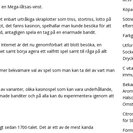
å en Mega-låtsas-vinst.
Köpa 
t enbart urtråkiga skraplotter som triss, stortriss, lotto på
Sötni
ot, det fanns kasinon, spelhallar man kunde besöka för att
efte
id, antagligen spela en tag på en enarmade bandit.
Farli
Internet är det nu genomförbart att blott besöka, en
Utfor
net samt börja agera ett valfritt spel samt till råga på allt
Socke
Dryck
C vit
tt mer bekvämare val av spel som man kan ta del av vart man
immu
Beka
av varianter, olika kasinospel som kan vara underhållande,
Aromh
rmade banditer och på alla kan du experimentera igenom att
Hälso
Omst
Citro
för S
ligt sedan 1700-talet. Det är ett av de mest kända
Förm