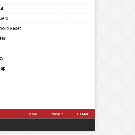
ut
bers
word Reset
ter
cy
map
HOME
PRIVACY
SITEMAP