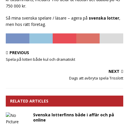
750 000 kr.
Så mina svenska spelare / läsare – agera på
svenska lotter
,
men hos rätt företag.
PREVIOUS
Spela på lotteri både kul och dramatiskt
NEXT
Dags att avbryta spela Trisslott
RELATED ARTICLES
Svenska lotterfinns både i affär och på
online