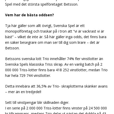
Spel med det största spelföretaget Betsson.
Vem har de bästa oddsen?
Tja här gäller som allt övrigt, Svenska Spel är ett
monopolföretag och traskar på i tron att “vi är vackrast vi är
bäst” – vilket de inte är. Så här gäller inga odds, det finns bara
en säker besegrare om man ser till dig som lirare – det är
Betsson.
Betssons svenska lott Trio innehåller 74% fler vinstlotter än
Svenska Spels klassiska Triss skrap. Av en vanlig batch på 2
000 000 Triss-lotter finns bara 418 252 vinstlotter, medan Trio
har hela 729 744 vinstlotter.
Detta innebära att 36,5% av Trio- skraplotterna skänker avans
– mer än en tredjedel!
Sett till vinstpengar blir skillnaden diger.
I en serie på 2 000 000 Triss-lotter finns vinster på 24 500 000
kr tillsammans, medans Trio delar ut nästan det dubbla på 43