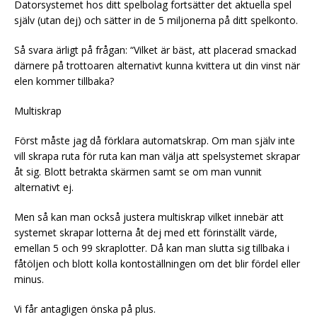
Datorsystemet hos ditt spelbolag fortsätter det aktuella spel
själv (utan dej) och sätter in de 5 miljonerna på ditt spelkonto.
Så svara ärligt på frågan: “Vilket är bäst, att placerad smackad
därnere på trottoaren alternativt kunna kvittera ut din vinst när
elen kommer tillbaka?
Multiskrap
Först måste jag då förklara automatskrap. Om man själv inte
vill skrapa ruta för ruta kan man välja att spelsystemet skrapar
åt sig. Blott betrakta skärmen samt se om man vunnit
alternativt ej.
Men så kan man också justera multiskrap vilket innebär att
systemet skrapar lotterna åt dej med ett förinställt värde,
emellan 5 och 99 skraplotter. Då kan man slutta sig tillbaka i
fåtöljen och blott kolla kontoställningen om det blir fördel eller
minus.
Vi får antagligen önska på plus.