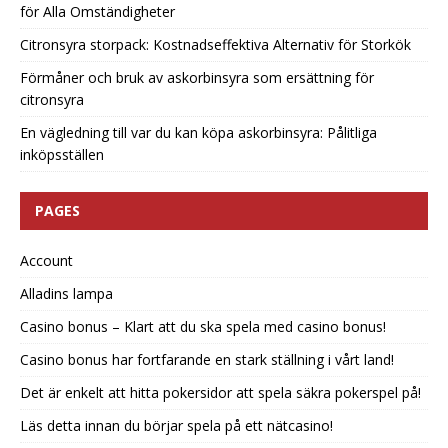
för Alla Omständigheter
Citronsyra storpack: Kostnadseffektiva Alternativ för Storkök
Förmåner och bruk av askorbinsyra som ersättning för
citronsyra
En vägledning till var du kan köpa askorbinsyra: Pålitliga
inköpsställen
PAGES
Account
Alladins lampa
Casino bonus – Klart att du ska spela med casino bonus!
Casino bonus har fortfarande en stark ställning i vårt land!
Det är enkelt att hitta pokersidor att spela säkra pokerspel på!
Läs detta innan du börjar spela på ett nätcasino!