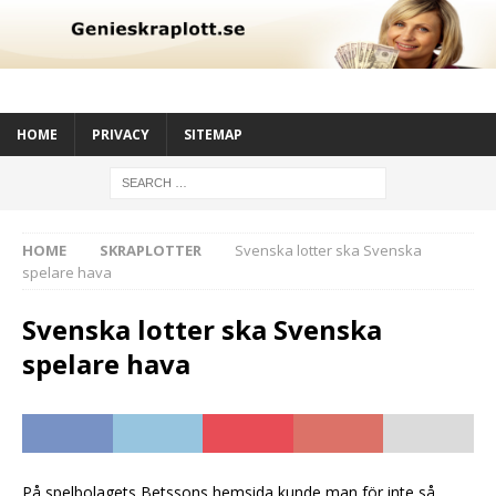
HOME
PRIVACY
SITEMAP
HOME
SKRAPLOTTER
Svenska lotter ska Svenska
spelare hava
Svenska lotter ska Svenska
spelare hava
På spelbolagets Betssons hemsida kunde man för inte så