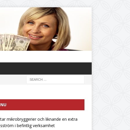
ENU
ttar mikrobryggerier och liknande en extra
tsström i befintlig verksamhet