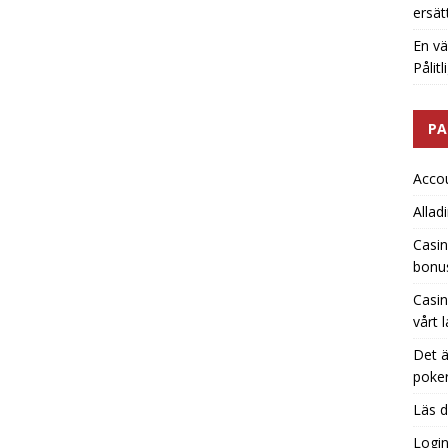
ersät
En vä
Pålit
PA
Acco
Allad
Casin
bonu
Casin
vårt 
Det ä
poker
Läs d
Logi