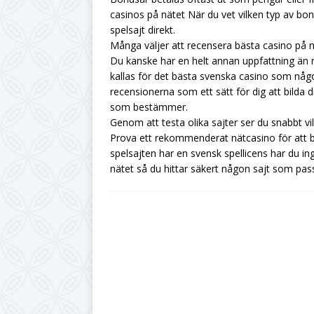
casinos på nätet
När du vet vilken typ av bonu
spelsajt direkt.
Många väljer att recensera bästa casino på 
Du kanske har en helt annan uppfattning än 
kallas för det bästa svenska casino som någo
recensionerna som ett sätt för dig att bilda 
som bestämmer.
Genom att testa olika sajter ser du snabbt vi
Prova ett rekommenderat nätcasino för att b
spelsajten har en svensk spellicens har du ing
nätet så du hittar säkert någon sajt som pass