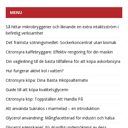
MENU
Så hittar mikrobryggerier och liknande en extra intäktsström i
befintlig verksamhet
Det främsta sötningsmedlet: Sockerkoncentrat utan bismak
Citronsyra kaffebryggare: Effektiv rengöring för din maskin
Din vägledning till de bästa tillfällena för att köpa askorbinsyra
Hur fungerar aktivt kol i vatten?
Citronsyra köpa: Dina Bästa Inköpsalternativ
Guide till att köpa kvalitetsglycerin
Citronsyra köp: Toppställen Att Handla På
Att använda Sukralos i marmelad – en introduktion
Glycerol användning: Mångfacetterad för industri och hälsa
Glycerol egenskaper: En grundlig undersökning av dess