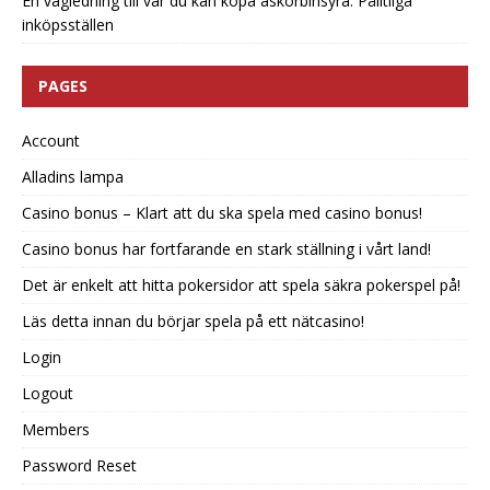
En vägledning till var du kan köpa askorbinsyra: Pålitliga
inköpsställen
PAGES
Account
Alladins lampa
Casino bonus – Klart att du ska spela med casino bonus!
Casino bonus har fortfarande en stark ställning i vårt land!
Det är enkelt att hitta pokersidor att spela säkra pokerspel på!
Läs detta innan du börjar spela på ett nätcasino!
Login
Logout
Members
Password Reset