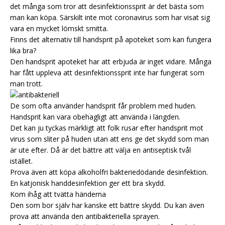
det många som tror att desinfektionssprit är det bästa som
man kan köpa. Särskilt inte mot coronavirus som har visat sig
vara en mycket lömskt smitta.
Finns det alternativ till handsprit på apoteket som kan fungera
lika bra?
Den handsprit apoteket har att erbjuda är inget vidare. Många
har fått uppleva att desinfektionssprit inte har fungerat som
man trott.
De som ofta använder handsprit får problem med huden.
Handsprit kan vara obehagligt att använda i längden.
Det kan ju tyckas märkligt att folk rusar efter handsprit mot
virus som sliter på huden utan att ens ge det skydd som man
är ute efter. Då är det bättre att välja en antiseptisk tvål
istället.
Prova även att köpa alkoholfri bakteriedödande desinfektion.
En katjonisk handdesinfektion ger ett bra skydd.
Kom ihåg att tvätta händerna
Den som bor själv har kanske ett bättre skydd. Du kan även
prova att använda den antibakteriella sprayen.