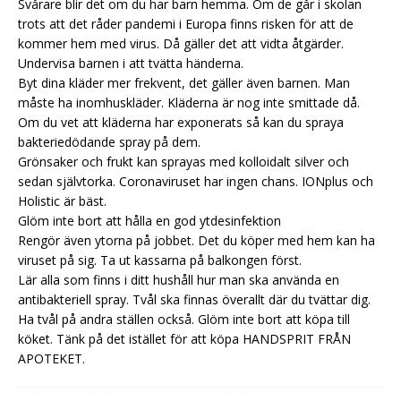
Svårare blir det om du har barn hemma. Om de går i skolan
trots att det råder pandemi i Europa finns risken för att de
kommer hem med virus. Då gäller det att vidta åtgärder.
Undervisa barnen i att tvätta händerna.
Byt dina kläder mer frekvent, det gäller även barnen. Man
måste ha inomhuskläder. Kläderna är nog inte smittade då.
Om du vet att kläderna har exponerats så kan du spraya
bakteriedödande spray på dem.
Grönsaker och frukt kan sprayas med kolloidalt silver och
sedan självtorka. Coronaviruset har ingen chans. IONplus och
Holistic är bäst.
Glöm inte bort att hålla en god
ytdesinfektion
Rengör även ytorna på jobbet. Det du köper med hem kan ha
viruset på sig. Ta ut kassarna på balkongen först.
Lär alla som finns i ditt hushåll hur man ska använda en
antibakteriell spray. Tvål ska finnas överallt där du tvättar dig.
Ha tvål på andra ställen också. Glöm inte bort att köpa till
köket. Tänk på det istället för att köpa HANDSPRIT FRÅN
APOTEKET.