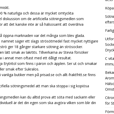
miskt.
Köpa 
100 % naturliga och dessa är mycket omtyckta
Sötni
l diskussion om de artificiella sötningsmedlen som
efte
 att det kanske inte är så hälsosamt att överdriva
Farli
s på öppna marknaden var det många som blev glada.
Utfor
om namnet säger ett slags strösötmedel fast mycket nyttigare
Socke
tströ ger 18 gånger starkare sötning än strösocker.
Dryck
en lätt smak av lakrtits. Tillverkarna av Stevia försöker
 i annat men oftast med ett dåligt resultat.
C vit
liga Erytritol som finns i päron och äpplen. Ser ut och smakar
immu
er smak efter Sukralos.
Beka
i vanliga butiker men på prisad.se och allt-fraktfritt.se finns
Aromh
Hälso
icifiella sötningsmedel att man ska stoppa i sig kopiösa
Omst
ingsmedlen kan du alltid prova att söta med sackarin eller
Citro
ividuell är det din egen som ska avgöra vilken som blir din
för S
Förm