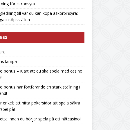
tning för citronsyra
gledning till var du kan köpa askorbinsyra:
liga inköpsställen
GES
unt
ins lampa
o bonus – Klart att du ska spela med casino
s!
o bonus har fortfarande en stark ställning i
land!
r enkelt att hitta pokersidor att spela säkra
spel på!
etta innan du börjar spela på ett nätcasino!
n