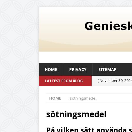
HOME
PRIVACY
SITEMAP
[ November 30, 2024
LATTEST FROM BLOG
oljetank med en kapac
HOME
sötningsmedel
och livskvalitet
UN
[ August 6, 2026 ]
Så
sötningsmedel
befintlig verksamhe
På vilken sätt använda 
[ July 20, 2026 ]
Det 