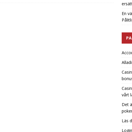
ersät
En vä
Pålit
PA
Acco
Allad
Casin
bonu
Casin
vårt 
Det ä
poker
Läs d
Logi