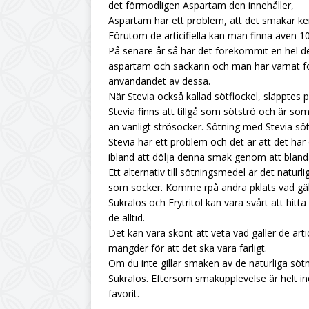
det förmodligen Aspartam den innehåller,
Aspartam har ett problem, att det smakar ke
Förutom de articifiella kan man finna även 
På senare år så har det förekommit en hel de
aspartam och sackarin och man har varnat för
användandet av dessa.
När Stevia också kallad sötflockel, släppte
Stevia finns att tillgå som sötströ och är s
än vanligt strösocker. Sötning med Stevia sö
Stevia har ett problem och det är att det har 
ibland att dölja denna smak genom att blanda
Ett alternativ till sötningsmedel är det natur
som socker. Komme rpå andra pklats vad gäll
Sukralos och Erytritol kan vara svårt att hitta 
de alltid.
Det kan vara skönt att veta vad gäller de art
mängder för att det ska vara farligt.
Om du inte gillar smaken av de naturliga sötn
Sukralos. Eftersom smakupplevelse är helt ind
favorit.