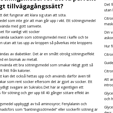
gt tillvägagångssätt?
Det f
utan
 det fungerar att klara sig utan att söta.
nsyra kaffebryggare: Effektiv rengöring för din maskin
Citro
el som inte gör att man går upp i vikt. Ett sötningsmedel
mask
nvända med gott samvete.
et för vanligt vitt socker
Din v
 vägledning till de bästa tillfällena för att köpa askorbinsyra
ända sackarin som sötningsmedel mest i kaffe och te
askor
 utan att tas upp av kroppen så påverkas inte kroppens
Hur f
 fungerar aktivt kol i vatten?
UNCATEGORIZED
ndas av diabetiker. Det är en smått otrolig sötningseffekt
Citro
ed en bismak av metall.
Guide
 använda ett bra sötningsmedel som smakar riktigt gott så
 fritt från kalorier.
Citro
kt kan det också hettas upp och används därför även till
Att a
akar som rent socker eftersom det är gjort av socker. Ett
intro
dligt svagare än Sukralos.Det här är egentligen ett
ör sötning och ger upp till 40 gånger sötare effekt än
Glyce
och h
gsmedel uppbyggt av två aminosyror; Fenylalanin och
Glyce
adsförs som “bantningssötmedel” eller sockerfri sötning är
dess