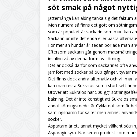
söt smak på något nytti
UNCATEGORIZED
Jättemånga kan aldrig tänka sig det faktum att
[ July 6, 2026 ]
Citro
Men numera så finns det gott om sötningsmed
UNCATEGORIZED
som är populärt är sackarin som man kan a
Sackarin är inte det enda eller bästa alternativ
[ June 19, 2026 ]
Din
För mer än hundar år sedan började man anv
UNCATEGORIZED
Eftersom sackarin går genom matsmältningen
insulinnivå av denna form av sötning.
[ June 12, 2026 ]
Hur
Det är också därför som sackarinet ofta anvä
jämfört med socker på 500 gånger, tyvärr m
Det finns dock andra alternativ och vill man
kan man testa Sukralos som i stort sett är helt
Utöver att Sukralos har 500 ggr sötningseffe
bakning. Det är inte konstigt att Sukralos sm
annat sötningsmedel är Cyklamat som är bety
samlingsnamn för salter men ämnet används f
socker.
Aspartam är ett annat mycket välkänt sötnin
Asparaginsyra. När ser en produkt som markn