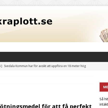
 ]
Svedala Kommun har för avsikt att uppföra en 18 meter hög
itet på 3,5 miljoner liter: En potentiell risk för fastighetsvärden
CATEGORIZED
M
 hittar mikrobryggerier och liknande en extra intäktsström i
t
UNCATEGORIZED
Så hi
intäk
sötningsmedel för att få perfekt
främsta sötningsmedlet: Sockerkoncentrat utan bismak