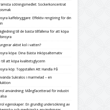
rämsta sötningsmedlet: Sockerkoncentrat
 bismak
nsyra kaffebryggare: Effektiv rengöring för din
in
ägledning till de bästa tillfällena för att köpa
binsyra
ungerar aktivt kol i vatten?
nsyra köpa: Dina Bästa Inköpsalternativ
 till att köpa kvalitetsglycerin
nsyra köp: Toppställen Att Handla På
nvända Sukralos i marmelad – en
duktion
rol användning: Mångfacetterad för industri
älsa
rol egenskaper: En grundlig undersökning av
 kemiska och medicinska användningar