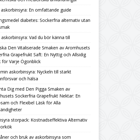
askorbinsyra: En omfattande guide
ngsmedel diabetes: Sockerfria alternativ utan
rsmak
g askorbinsyra: Vad du bör känna till
ska Den Vitaliserade Smaken av Aromhusets
rfria Grapefrukt Saft: En Nyttig och Allsidig
 för Varje Ögonblick
amin askorbinsyra: Nyckeln till starkt
nförsvar och hälsa
nta Dig med Den Pigga Smaken av
usets Sockerfria Grapefrukt Nektar: En
sam och Flexibel Läsk för Alla
ändigheter
nsyra storpack: Kostnadseffektiva Alternativ
torkök
åner och bruk av askorbinsyra som