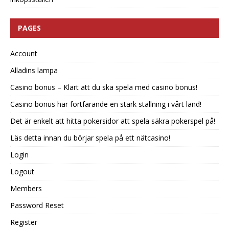
PAGES
Account
Alladins lampa
Casino bonus – Klart att du ska spela med casino bonus!
Casino bonus har fortfarande en stark ställning i vårt land!
Det är enkelt att hitta pokersidor att spela säkra pokerspel på!
Läs detta innan du börjar spela på ett nätcasino!
Login
Logout
Members
Password Reset
Register