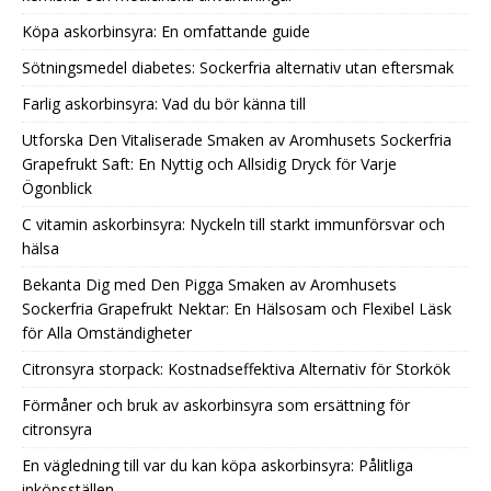
Köpa askorbinsyra: En omfattande guide
Sötningsmedel diabetes: Sockerfria alternativ utan eftersmak
Farlig askorbinsyra: Vad du bör känna till
Utforska Den Vitaliserade Smaken av Aromhusets Sockerfria
Grapefrukt Saft: En Nyttig och Allsidig Dryck för Varje
Ögonblick
C vitamin askorbinsyra: Nyckeln till starkt immunförsvar och
hälsa
Bekanta Dig med Den Pigga Smaken av Aromhusets
Sockerfria Grapefrukt Nektar: En Hälsosam och Flexibel Läsk
för Alla Omständigheter
Citronsyra storpack: Kostnadseffektiva Alternativ för Storkök
Förmåner och bruk av askorbinsyra som ersättning för
citronsyra
En vägledning till var du kan köpa askorbinsyra: Pålitliga
inköpsställen