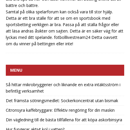
bättre och bättre.
Samtal på olika spelarforum kan också vara till stor hjälp.
Detta är ett bra ställe för att se om en sportsbook med
sportsbetting verkligen är bra. Passa på att ställa frågor eller
att läsa andras åsikter om sajten. Detta är en säker väg för att
lyckas med ditt spelande.
fotbolllivestream24
Detta oavsett
om du vinner på bettingen eller inte!
MENU
Så hittar mikrobryggerier och liknande en extra intäktsström i
befintlig verksamhet
Det främsta sötningsmedlet: Sockerkoncentrat utan bismak
Citronsyra kaffebryggare: Effektiv rengöring för din maskin
Din vägledning till de bästa tillfällena för att köpa askorbinsyra
Hur fungerar aktivt kol i vatten?