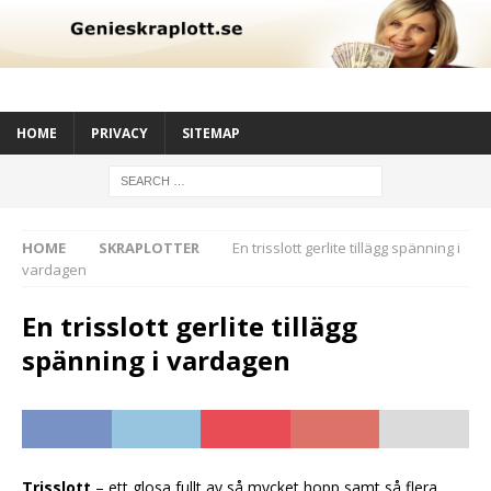
HOME
PRIVACY
SITEMAP
HOME
SKRAPLOTTER
En trisslott gerlite tillägg spänning i
vardagen
En trisslott gerlite tillägg
spänning i vardagen
Trisslott
– ett glosa fullt av så mycket hopp samt så flera