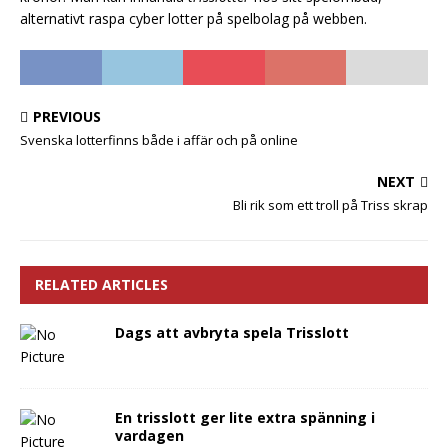
alternativt raspa cyber lotter på spelbolag på webben.
PREVIOUS
Svenska lotterfinns både i affär och på online
NEXT
Bli rik som ett troll på Triss skrap
RELATED ARTICLES
Dags att avbryta spela Trisslott
En trisslott ger lite extra spänning i
vardagen