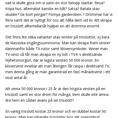
vad vi skulle göra om vi vann en stor belopp slantar. Resa?
Köpa hus, alternativt kanske en båt? Satsa? Betala utav
skulder? Ge bort pengar? Förnya garderoben..? Drömmar har vi
flera samt det är nyttigt för oss att hålla dem vid liv. Att skrapa
en trisslott alltemellanåt hjälper en att drömma enormt.
Det finns lite olika varianter utav vinster på trisslotter, ej bara
de klassiska engångssummorna. Man kan skrapa fram vinster
därinnanför både TV-rutor samt klöversymboler. Vinner man
TV-vinst så får man skrapa en ny lott i TV4: s direktsända
Nyhetsmorgon, där är lägsta vinsten 50 000 kronor. En
klövervinst innebär att man återigen får raspa i direktsänd TV,
men denna gång är man garanterad en fast månadsvinst i ett
visst antal år.
Att vinna 50 000 kronor i 25 år är den högsta vinsten på en
trisslott samt en stor dröm för många. Vem skulle inte ämna
dra hem en sådan avans på sin trisslott?
En vanlig trisslott kostar 25 kronor och en dubbel kostar 50
kronor. Man kan inhandla
trisslotter
hos sitt spelombud,