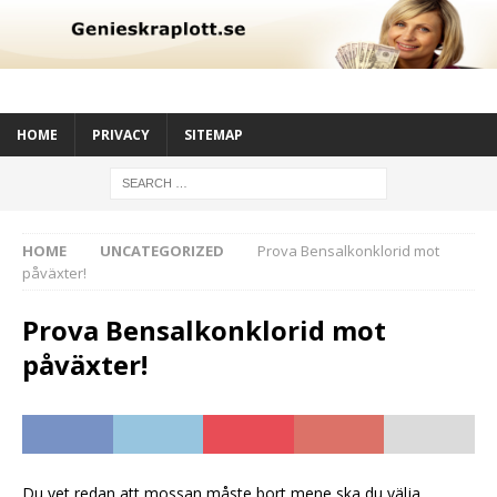
HOME
PRIVACY
SITEMAP
HOME
UNCATEGORIZED
Prova Bensalkonklorid mot
påväxter!
Prova Bensalkonklorid mot
påväxter!
Du vet redan att mossan måste bort mene ska du välja