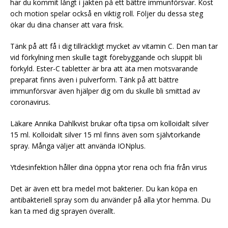
har du kommit långt i jakten på ett bättre immunförsvar. Kost
och motion spelar också en viktig roll. Följer du dessa steg
ökar du dina chanser att vara frisk.
Tänk på att få i dig tillräckligt mycket av vitamin C. Den man tar
vid förkylning men skulle tagit förebyggande och sluppit bli
förkyld. Ester-C tabletter är bra att äta men motsvarande
preparat finns även i pulverform. Tänk på att bättre
immunförsvar även hjälper dig om du skulle bli smittad av
coronavirus.
Läkare Annika Dahlkvist brukar ofta tipsa om kolloidalt silver
15 ml. Kolloidalt silver 15 ml finns även som självtorkande
spray. Många väljer att använda IONplus.
Ytdesinfektion håller dina öppna ytor rena och fria från virus
Det är även ett bra medel mot bakterier. Du kan köpa en
antibakteriell spray som du använder på alla ytor hemma. Du
kan ta med dig sprayen överallt.