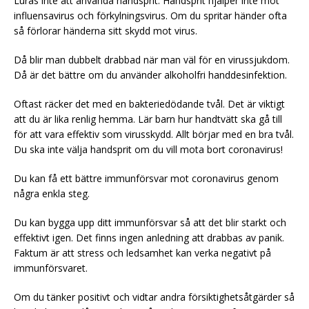
Luras inte att använda handsprit. Handsprit hjälper inte mot
influensavirus och förkylningsvirus. Om du spritar händer ofta
så förlorar händerna sitt skydd mot virus.
Då blir man dubbelt drabbad när man väl för en virussjukdom.
Då är det bättre om du använder alkoholfri handdesinfektion.
Oftast räcker det med en bakteriedödande tvål. Det är viktigt
att du är lika renlig hemma. Lär barn hur handtvätt ska gå till
för att vara effektiv som virusskydd. Allt börjar med en bra tvål.
Du ska inte välja handsprit om du vill mota bort coronavirus!
Du kan få ett bättre immunförsvar mot coronavirus genom
några enkla steg.
Du kan bygga upp ditt immunförsvar så att det blir starkt och
effektivt igen. Det finns ingen anledning att drabbas av panik.
Faktum är att stress och ledsamhet kan verka negativt på
immunförsvaret.
Om du tänker positivt och vidtar andra försiktighetsåtgärder så